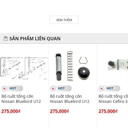
Hãy đến với chúng tôi để xế yêu của bạn được chăm sóc chu
đáo nhất.
XEM THÊM
#vietparts #ascgroup #phutungotodungxuatxurochatluong
#phugiaoto #phutungoto
SẢN PHẨM LIÊN QUAN
-------------------------------------------------------
VIETPARTS - Thương hiệu 20 năm về cung cấp phụ tùng,
phụ kiện và phụ gia xe hơi.
Địa chỉ: 434 Trần Khát Chân- Hai Bà Trưng- Hà Nội
Hotline: 0945 333 777
HOT
HOT
HOT
Bộ ruột tổng côn
Bộ ruột tổng côn
Bộ ruột tổng c
Nissan Bluebird U12
Nissan Bluebird U12
Nissan Cefiro 3
Bộ ruột tổng c
275,000₫
275,000₫
Nissan Terano
275,000₫