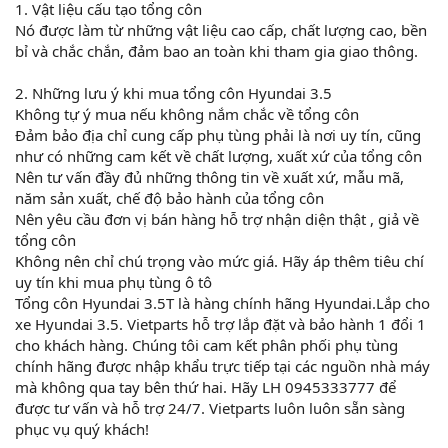
1. Vật liệu cấu tạo tổng côn
Nó được làm từ những vật liệu cao cấp, chất lượng cao, bền
bỉ và chắc chắn, đảm bao an toàn khi tham gia giao thông.
2. Những lưu ý khi mua tổng côn Hyundai 3.5
Không tự ý mua nếu không nắm chắc về tổng côn
Đảm bảo địa chỉ cung cấp phụ tùng phải là nơi uy tín, cũng
như có những cam kết về chất lượng, xuất xứ của tổng côn
Nên tư vấn đầy đủ những thông tin về xuất xứ, mẫu mã,
năm sản xuất, chế độ bảo hành của tổng côn
Nên yêu cầu đơn vị bán hàng hỗ trợ nhận diện thật , giả về
tổng côn
Không nên chỉ chú trọng vào mức giá. Hãy áp thêm tiêu chí
uy tín khi mua phụ tùng ô tô
Tổng côn Hyundai 3.5T là hàng chính hãng Hyundai.Lắp cho
xe Hyundai 3.5. Vietparts hỗ trợ lắp đặt và bảo hành 1 đổi 1
cho khách hàng. Chúng tôi cam kết phân phối phụ tùng
chính hãng được nhập khẩu trực tiếp tại các nguồn nhà máy
mà không qua tay bên thứ hai. Hãy LH 0945333777 để
được tư vấn và hỗ trợ 24/7. Vietparts luôn luôn sẵn sàng
phục vụ quý khách!