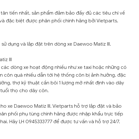
tân tiến nhất, sản phẩm đảm bảo đầy đủ các tiêu chí về
và đặc biệt được phân phối chính hãng bởi Vietparts.
 sử dụng và lắp đặt trên dòng xe Daewoo Matiz III.
iz III
ới các dòng xe hoạt động nhiều như xe taxi hoặc những có
hân côn quá nhiều dẫn tới hệ thống côn bị ảnh hưởng, đặc
dưỡng, thợ kỹ thuật cần bôi 1 lượng mỡ nhất định vào dây
 tuổi thọ cho dây côn.
ho xe Daewoo Matiz III. Vietparts hỗ trợ lắp đặt và bảo
hân phối phụ tùng chính hãng được nhập khẩu trực tiếp
ai. Hãy LH 0945333777 để được tư vấn và hỗ trợ 24/7.