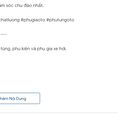
ăm sóc chu đáo nhất.
chatluong #phugiaoto #phutungoto
----
ùng, phụ kiện và phụ gia xe hơi.
hêm Nội Dung