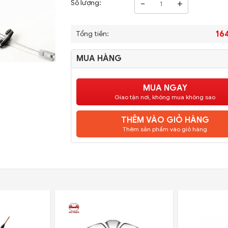
-
+
Số lượng:
16
Tổng tiền:
MUA HÀNG
MUA NGAY
Giao tận nơi, không mua không sao
THÊM VÀO GIỎ HÀNG
Thêm sản phẩm vào giỏ hàng