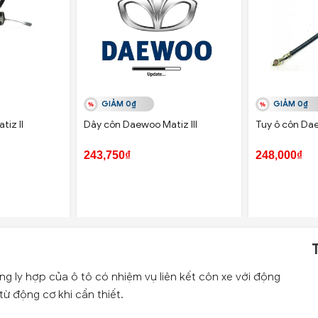
GIẢM 0₫
GIẢM 0₫
iz II
Dây côn Daewoo Matiz III
Tuy ô côn Da
243,750₫
248,000₫
g ly hợp của ô tô có nhiệm vụ liên kết côn xe với động
ừ động cơ khi cần thiết.