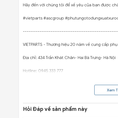
Hãy đến với chúng tôi để xế yêu của bạn được ch
#vietparts #ascgroup #phutungotodungxuatxuro
---------------------------------------------------
VIETPARTS - Thương hiệu 20 năm về cung cấp phụ t
Địa chỉ: 434 Trần Khát Chân- Hai Bà Trưng- Hà Nội
Hotline: 0945 333 777
Xem T
Hỏi Đáp về sản phẩm này