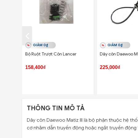
GIẢM 0₫
GIẢM 0₫
Bộ Ruột Trượt Côn Lancer
Dây côn Daewoo Mat
158,400₫
225,000₫
THÔNG TIN MÔ TẢ
Dây côn Daewoo Matiz III là bộ phận thuộc hệ thốn
cơ nhằm dẫn truyền động hoặc ngắt truyền động t