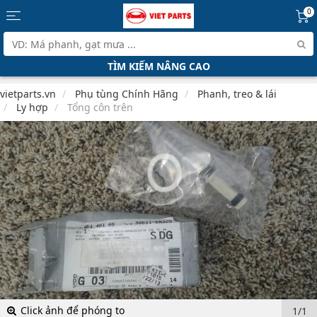
0
TÌM KIẾM NÂNG CAO
vietparts.vn
Phụ tùng Chính Hãng
Phanh, treo & lái
Ly hợp
Tổng côn trên
Click ảnh để phóng to
1/1