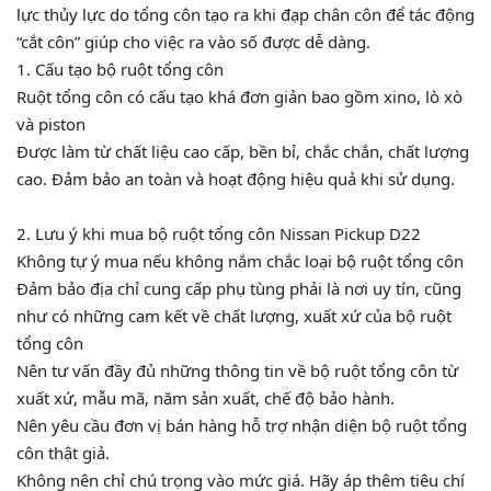
lực thủy lực do tổng côn tạo ra khi đạp chân côn để tác động
“cắt côn” giúp cho việc ra vào số được dễ dàng.
1. Cấu tạo bộ ruột tổng côn
Ruột tổng côn có cấu tạo khá đơn giản bao gồm xino, lò xò
và piston
Được làm từ chất liệu cao cấp, bền bỉ, chắc chắn, chất lượng
cao. Đảm bảo an toàn và hoạt động hiệu quả khi sử dụng.
2. Lưu ý khi mua bộ ruột tổng côn Nissan Pickup D22
Không tự ý mua nếu không nắm chắc loại bộ ruột tổng côn
Đảm bảo địa chỉ cung cấp phụ tùng phải là nơi uy tín, cũng
như có những cam kết về chất lượng, xuất xứ của bộ ruột
tổng côn
Nên tư vấn đầy đủ những thông tin về bộ ruột tổng côn từ
xuất xứ, mẫu mã, năm sản xuất, chế độ bảo hành.
Nên yêu cầu đơn vị bán hàng hỗ trợ nhận diện bộ ruột tổng
côn thật giả.
Không nên chỉ chú trọng vào mức giá. Hãy áp thêm tiêu chí