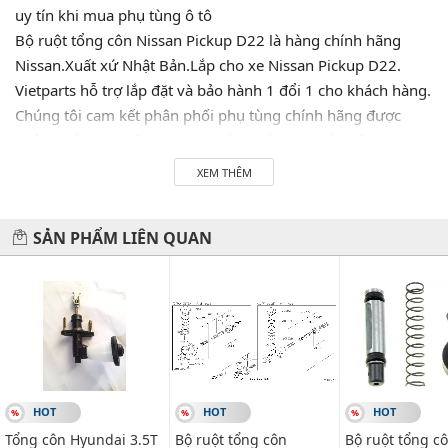
uy tín khi mua phụ tùng ô tô
Bộ ruột tổng côn Nissan Pickup D22 là hàng chính hãng
Nissan.Xuất xứ Nhật Bản.Lắp cho xe Nissan Pickup D22.
Vietparts hỗ trợ lắp đặt và bảo hành 1 đổi 1 cho khách hàng.
Chúng tôi cam kết phân phối phụ tùng chính hãng được
nhập khẩu trực tiếp tại các nguồn nhà máy mà không qua
tay bên thứ hai. Hãy LH 0945333777 để được tư vấn và hỗ
XEM THÊM
trợ 24/7. Vietparts luôn luôn sẵn sàng phục vụ quý khách!
SẢN PHẨM LIÊN QUAN
Hãy đến với chúng tôi để xế yêu của bạn được chăm sóc chu
đáo nhất.
#vietparts #ascgroup #phutungotodungxuatxurochatluong
#phugiaoto #phutungoto
HOT
HOT
HOT
-------------------------------------------------------
Tổng côn Hyundai 3.5T
Bộ ruột tổng côn
Bộ ruột tổng c
VIETPARTS - Thương hiệu 20 năm về cung cấp phụ tùng,