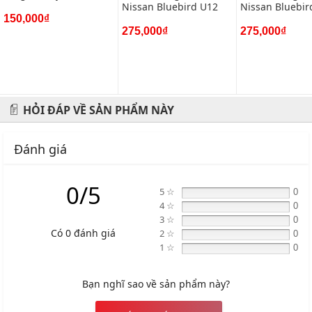
Nissan Bluebird U12
Nissan Bluebir
phụ kiện và phụ gia xe hơi.
150,000₫
275,000₫
275,000₫
Địa chỉ: 434 Trần Khát Chân- Hai Bà Trưng- Hà Nội
Hotline: 0945 333 777
HỎI ĐÁP VỀ SẢN PHẨM NÀY
Đánh giá
0/5
5 ☆
0
4 ☆
0
3 ☆
0
Có 0 đánh giá
2 ☆
0
1 ☆
0
Bạn nghĩ sao về sản phẩm này?