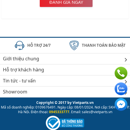
ĐÁNH GIÁ NGAY
HỖ TRỢ 24/7
THANH TOÁN BẢO MẬT
Giới thiệu chung
Hỗ trợ khách hàng
Tin tức - tư vấn
Showroom
Copyright © 2017 by Vietparts.vn
Mã số doanh nghiệp: 0109676491. Ngày cấp: 08/01/2024. Nơi cấp: SKH & ĐT TP.
Hà Nội. Điện thoại:
0945333777
. Email: sales@vietparts.vn