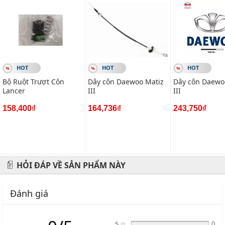
-------------------------------------------------------
VIETPARTS - Thương hiệu 20 năm về cung cấp phụ tùng,
phụ kiện và phụ gia xe hơi.
HOT
HOT
HOT
Địa chỉ: 434 Trần Khát Chân- Hai Bà Trưng- Hà Nội
Bộ Ruột Trượt Côn
Dây côn Daewoo Matiz
Dây côn Daewo
Lancer
III
III
Hotline: 0945 333 777
158,400₫
164,736₫
243,750₫
HỎI ĐÁP VỀ SẢN PHẨM NÀY
Đánh giá
5 ☆
0