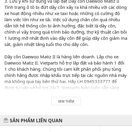
3. Lưu ý khi sử dụng và lắp đặt Dây côn Daewoo Matiz II
Tình trạng ô tô bị đứt dây côn xảy ra khá nhiều với các dòng
xe hoạt động nhiều như xe taxi hoặc những có cường độ
làm việc lớn như xe tải. Việc sử dụng chân côn quá nhiều
dẫn tới hệ thống côn bị ảnh hưởng, đặc biệt là dây côn,
chính vì vậy trong quá trình bảo dưỡng, thợ kỹ thuật cần bôi
1 lượng mỡ nhất định vào dây côn để giúp dây côn giảm ma
sát, giảm nhiệt tăng tuổi thọ cho dây côn.
Dây côn Daewoo Matiz II là hàng liên doanh. Lắp cho xe
Daewoo Matiz II. Vietparts hỗ trợ lắp đặt và bảo hành 1 đổi
1 cho khách hàng. Chúng tôi cam kết phân phối phụ tùng
chính hãng được nhập khẩu trực tiếp tại các nguồn nhà máy
mà không qua tay bên thứ hai. Hãy LH 0945333777 để
được tư vấn và hỗ trợ 24/7. Vietparts luôn luôn sẵn sàng
phục vụ quý khách!
XEM THÊM
Hãy đến với chúng tôi để xế yêu của bạn được chăm sóc chu
đáo nhất.
SẢN PHẨM LIÊN QUAN
#vietparts #ascgroup #phutungotodungxuatxurochatluong
#phugiaoto #phutungoto