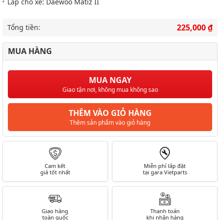
Lắp cho xe: Daewoo Matiz II
225,000 ₫
Tổng tiền:
MUA HÀNG
MUA NGAY
Giao tận nơi, không mua không sao
THÊM VÀO GIỎ HÀNG
Thêm sản phẩm vào giỏ hàng
Cam kết
Miễn phí lắp đặt
giá tốt nhất
tại gara Vietparts
Giao hàng
Thanh toán
toàn quốc
khi nhận hàng