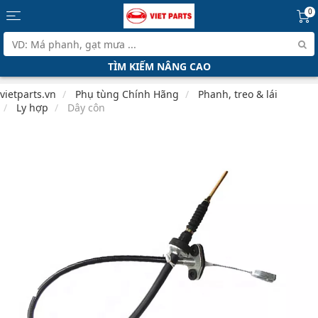
0
TÌM KIẾM NÂNG CAO
vietparts.vn
Phụ tùng Chính Hãng
Phanh, treo & lái
Ly hợp
Dây côn