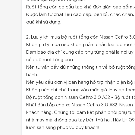
Ruột tổng côn có cấu tạo khá đơn giản bao gồm xi
Được làm từ chất liệu cao cấp, bền bỉ, chắc chắn
quả khi sử dụng.
2. Lưu ý khi mua bộ ruột tổng côn Nissan Cefiro 3
Không tự ý mua nếu không nắm chắc loại bộ ruột
Đảm bảo địa chỉ cung cấp phụ tùng phải là nơi uy 
của bộ ruột tổng côn
Nên tư vấn đầy đủ những thông tin về bộ ruột tổn
hành.
Nên yêu cầu đơn vị bán hàng hỗ trợ nhận diện bộ r
Không nên chỉ chú trọng vào mức giá. Hãy áp thêm 
Bộ ruột tổng côn Nissan Cefiro 3.0 A32 - Bộ ruột 
Nhật Bản.Lắp cho xe Nissan Cefiro 3.0 A32-Nissan T
khách hàng. Chúng tôi cam kết phân phối phụ tùn
nhà máy mà không qua tay bên thứ hai. Hãy LH 094
luôn sẵn sàng phục vụ quý khách!