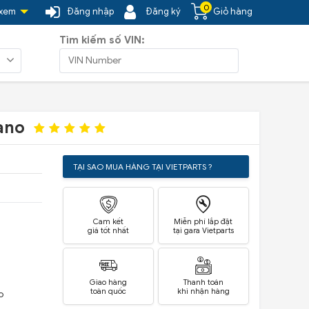
0
 xem
Đăng nhập
Đăng ký
Giỏ hàng
Tìm kiếm số VIN:
rano
TẠI SAO MUA HÀNG TẠI VIETPARTS ?
Cam kết
Miễn phí lắp đặt
giá tốt nhất
tại gara Vietparts
Giao hàng
Thanh toán
toàn quốc
khi nhận hàng
o