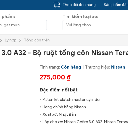
Theo dõi đơn hàng
Sản phẩm đã
n phẩm:
Tìm kiếm loại xe:
Ly hợp
Tổng côn trên
 3.0 A32 - Bộ ruột tổng côn Nissan Te
Tình trạng:
Còn hàng
| Thương hiệu:
Nissan
275,000 ₫
Đặc điểm nổi bật
Piston kit clutch master cylinder
Hàng chính hãng Nissan
Xuất xứ: Nhật Bản
Lắp cho xe: Nissan Cefiro 3.0 A32-Nissan Teran