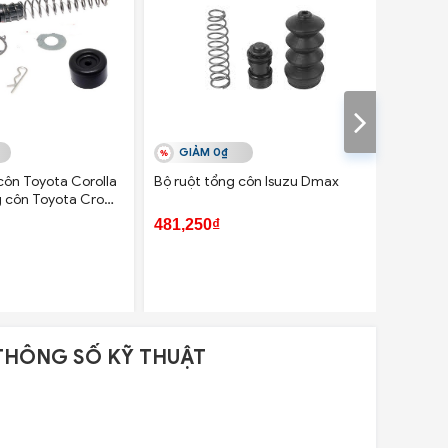
GIẢM 0₫
GIẢ
côn Toyota Corolla
Bộ ruột tổng côn Isuzu Dmax
Bộ ruột
ng côn Toyota Crown
D22
 tổng côn Toyota
481,250₫
550,00
ộ ruột tổng côn
THÔNG SỐ KỸ THUẬT