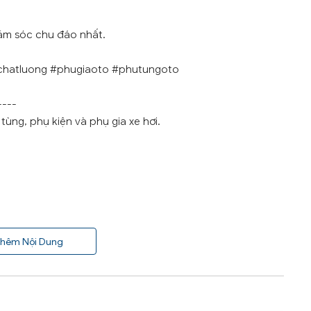
ăm sóc chu đáo nhất.
chatluong #phugiaoto #phutungoto
----
ùng, phụ kiện và phụ gia xe hơi.
hêm Nội Dung