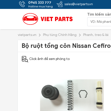
0945 333 777
sales@vietparts.vn
Hotline mua hàng
Tìm kiếm sả
vietparts.vn
Phụ tùng Chính Hãng
Phanh, treo & lái
Bộ ruột tổng côn Nissan Cefiro
Click ảnh để xem phóng to