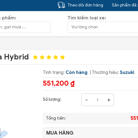
Theo dõi đơn hàng
Sản phẩm đã
n phẩm:
Tìm kiếm loại xe:
ga Hybrid
Tình trạng:
Còn hàng
| Thương hiệu:
Suzuki
551,200 ₫
-
+
Số lượng:
55
Tổng tiền:
MUA HÀNG