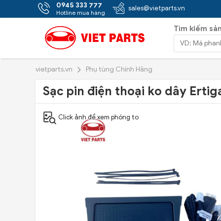
0945 333 777
sales@vietparts.vn
Hotline mua hàng
Tìm kiếm sả
vietparts.vn
Phụ tùng Chính Hãng
Sạc pin điện thoại ko dây Erti
Click ảnh để xem phóng to