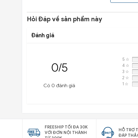
Hỏi Đáp về sản phẩm này
Đánh giá
5 ☆
0/5
4 ☆
3 ☆
2 ☆
1 ☆
Có 0 đánh giá
FREESHIP TỐI ĐA 30K
HỖ TRỢ T
VỚI ĐƠN NỘI THÀNH
ĐÁP THẮ