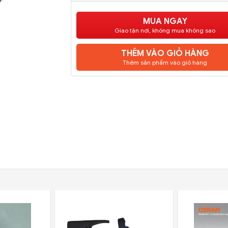
MUA NGAY
Giao tận nơi, không mua không sao
THÊM VÀO GIỎ HÀNG
Thêm sản phẩm vào giỏ hàng