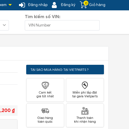
0
 xem
Đăng nhập
Đăng ký
Giỏ hàng
Tìm kiếm số VIN:
TẠI SAO MUA HÀNG TẠI VIETPARTS ?
Cam kết
Miễn phí lắp đặt
giá tốt nhất
tại gara Vietparts
1,200 ₫
Giao hàng
Thanh toán
toàn quốc
khi nhận hàng