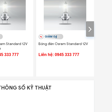
GIẢM 0₫
GIẢ
am Standard 12V
Bóng đèn Osram Standard 12V
Bóng đ
ã
Origina
45 333 777
Liên hệ: 0945 333 777
Liên h
THÔNG SỐ KỸ THUẬT