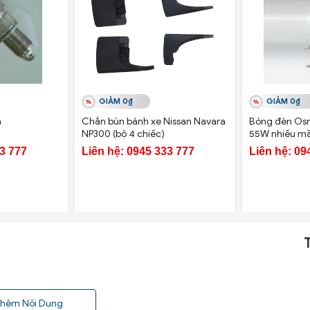
GIẢM 0₫
GIẢM 0₫
a
Chắn bùn bánh xe Nissan Navara
Bóng đèn Osr
NP300 (bộ 4 chiếc)
55W nhiều m
33 777
Liên hệ: 0945 333 777
Liên hệ: 09
hêm Nội Dung