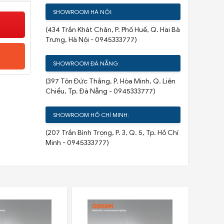
SHOWROOM HÀ NỘI:
(434 Trần Khát Chân, P. Phố Huế, Q. Hai Bà
Trưng, Hà Nội - 0945333777)
SHOWROOM ĐÀ NẴNG:
(397 Tôn Đức Thắng, P. Hòa Minh, Q. Liên
Chiểu, Tp. Đà Nẵng - 0945333777)
SHOWROOM HỒ CHÍ MINH:
(207 Trần Bình Trọng, P. 3, Q. 5, Tp. Hồ Chí
Minh - 0945333777)