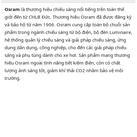
MUA HÀNG
MUA NGAY
Giao tận nơi, không mua không sao
THÊM VÀO GIỎ HÀNG
Thêm sản phẩm vào giỏ hàng
Cam kết
Miễn phí lắp đặt
giá tốt nhất
tại gara Vietparts
Giao hàng
Thanh toán
toàn quốc
khi nhận hàng
THÔNG SỐ KỸ THUẬT
Sản xuất tại CHLB Đức