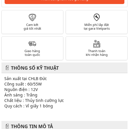
nhiều mã
Tình trạng:
Còn hàng
| Thương hiệu:
OSRAM
| Mã SP:
H1
29,100 ₫
-
+
Kích cỡ
H1 STANDARD 12V
H3 STANDARD 12V
H4 STANDARD 12V
H7 STANDARD 12V
H11 STANDAR 12V
Đặc điểm nổi bật
Tiết kiệm điện
Chất lượng ánh sáng tốt
Giảm khí thải CO2, bảo vệ môi trường
29,100 ₫
Tổng tiền: