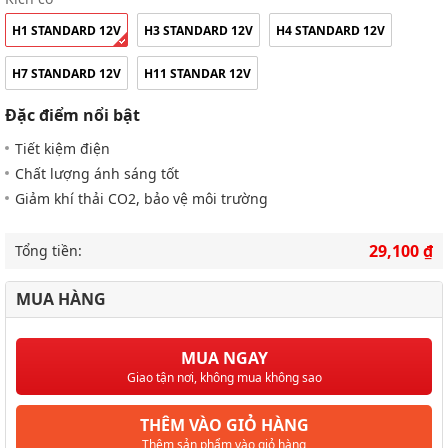
Click ảnh để phóng to
3/6
Bóng đèn Osram Standard 12V 55W