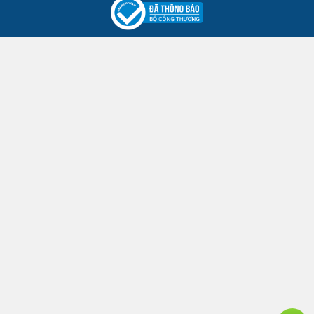
0/5
5 ☆
0
4 ☆
0
3 ☆
0
Có 0 đánh giá
2 ☆
0
1 ☆
0
Bạn nghĩ sao về sản phẩm này?
ĐÁNH GIÁ NGAY
HỖ TRỢ 24/7
THANH TOÁN BẢO MẬT
Giới thiệu chung
Hỗ trợ khách hàng