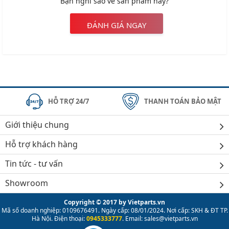
HOT
HOT
HOT
Bóng đèn Osram
Bóng đèn gầm Halogen
Bóng Đèn OSR
Standard 12V()
Osram Original Đức
12V ()
cho ô tô 12v 27W()
Liên hệ: 0945 333
Liên hệ: 0945 333
Liên hệ: 0945
777
777
777
HỎI ĐÁP VỀ SẢN PHẨM NÀY
Đánh giá