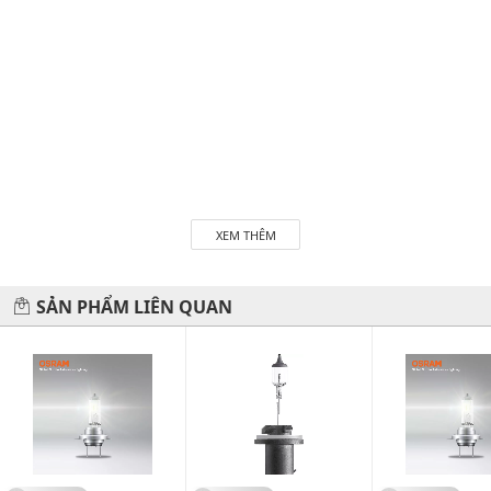
Công suất : 60/55W
Nguồn điện : 12V
Ánh sáng : Trắng
Chất liệu : Thủy tinh cường lực
Quy cách : Vỉ giấy 1 bóng
THÔNG TIN MÔ TẢ
Osram
là thương hiệu chiếu sáng nổi tiếng trên toàn thế
giới đến từ CHLB Đức. Thương hiệu Osram đã được đăng ký
và bảo hộ từ năm 1906. Osram cung cấp toàn bộ chuỗi sản
phẩm trong ngành chiếu sáng từ bộ điện, bộ đèn Luminaire,
hệ thống quản lý chiếu sáng và giải pháp chiếu sáng, ứng
dụng dân dụng, công nghiệp, cho đến các giải pháp chiếu
sáng và phụ tùng dành cho xe hơi. Sản phẩm mang thương
hiệu Osram ngoài tính năng tiết kiệm điện, còn có chất
lượng ánh sáng tốt, giảm khí thải CO2 nhằm bảo vệ môi
trường.