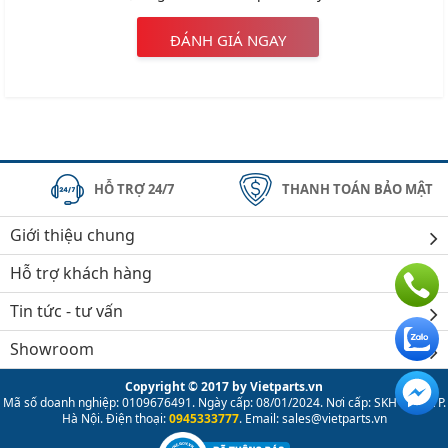
ĐÁNH GIÁ NGAY
HỖ TRỢ 24/7
THANH TOÁN BẢO MẬT
Giới thiệu chung
Hỗ trợ khách hàng
Tin tức - tư vấn
Showroom
Copyright © 2017 by Vietparts.vn
Mã số doanh nghiệp: 0109676491. Ngày cấp: 08/01/2024. Nơi cấp: SKH & ĐT TP.
Hà Nội. Điện thoại:
0945333777
. Email: sales@vietparts.vn