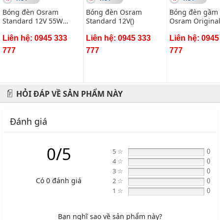
Bóng đèn Osram
Bóng đèn Osram
Bóng đèn gầm
Standard 12V 55W
Standard 12V()
Osram Origina
nhiều mã()
cho ô tô 12v 27
Liên hệ: 0945 333
Liên hệ: 0945 333
Liên hệ: 0945
777
777
777
HỎI ĐÁP VỀ SẢN PHẨM NÀY
Đánh giá
0/5
5 ☆
0
4 ☆
0
3 ☆
0
Có 0 đánh giá
2 ☆
0
1 ☆
0
Bạn nghĩ sao về sản phẩm này?