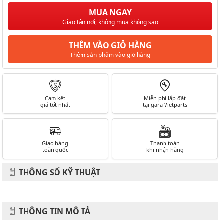
MUA NGAY
Giao tận nơi, không mua không sao
THÊM VÀO GIỎ HÀNG
Thêm sản phẩm vào giỏ hàng
Cam kết
Miễn phí lắp đặt
giá tốt nhất
tại gara Vietparts
Giao hàng
Thanh toán
toàn quốc
khi nhận hàng
THÔNG SỐ KỸ THUẬT
THÔNG TIN MÔ TẢ