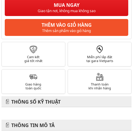
MUA NGAY
Giao tận nơi, không mua không sao
THÊM VÀO GIỎ HÀNG
Thêm sản phẩm vào giỏ hàng
Cam kết
Miễn phí lắp đặt
giá tốt nhất
tại gara Vietparts
Giao hàng
Thanh toán
toàn quốc
khi nhận hàng
THÔNG SỐ KỸ THUẬT
THÔNG TIN MÔ TẢ