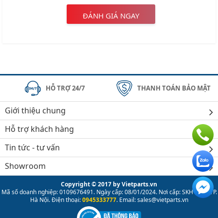
ĐÁNH GIÁ NGAY
HỖ TRỢ 24/7
THANH TOÁN BẢO MẬT
Giới thiệu chung
Hỗ trợ khách hàng
Tin tức - tư vấn
Showroom
Copyright © 2017 by Vietparts.vn
Mã số doanh nghiệp: 0109676491. Ngày cấp: 08/01/2024. Nơi cấp: SKH & ĐT TP.
Hà Nội. Điện thoại:
0945333777
. Email: sales@vietparts.vn