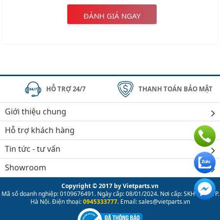
ĐÁNH GIÁ NGAY
HỖ TRỢ 24/7
THANH TOÁN BẢO MẬT
Giới thiệu chung
Hỗ trợ khách hàng
Tin tức - tư vấn
Showroom
Copyright © 2017 by Vietparts.vn
Mã số doanh nghiệp: 0109676491. Ngày cấp: 08/01/2024. Nơi cấp: SKH & ĐT TP.
Hà Nội. Điện thoại:
0945333777
. Email: sales@vietparts.vn