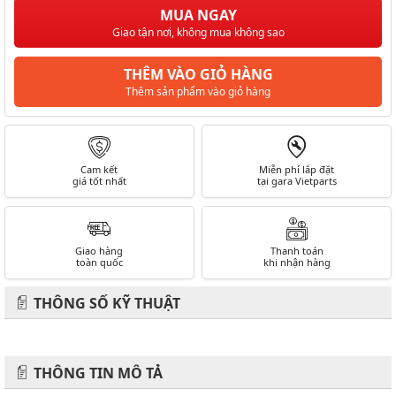
MUA NGAY
Giao tận nơi, không mua không sao
THÊM VÀO GIỎ HÀNG
Thêm sản phẩm vào giỏ hàng
Cam kết
Miễn phí lắp đặt
giá tốt nhất
tại gara Vietparts
Giao hàng
Thanh toán
toàn quốc
khi nhận hàng
THÔNG SỐ KỸ THUẬT
THÔNG TIN MÔ TẢ