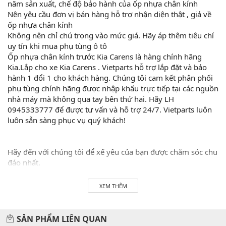
năm sản xuất, chế độ bảo hành của ốp nhựa chân kính
Nên yêu cầu đơn vị bán hàng hỗ trợ nhận diện thật , giả về
ốp nhựa chân kính
Không nên chỉ chú trọng vào mức giá. Hãy áp thêm tiêu chí
uy tín khi mua phụ tùng ô tô
Ốp nhựa chân kính trước Kia Carens là hàng chính hãng
Kia.Lắp cho xe Kia Carens . Vietparts hỗ trợ lắp đặt và bảo
hành 1 đổi 1 cho khách hàng. Chúng tôi cam kết phân phối
phụ tùng chính hãng được nhập khẩu trực tiếp tại các nguồn
nhà máy mà không qua tay bên thứ hai. Hãy LH
0945333777 để được tư vấn và hỗ trợ 24/7. Vietparts luôn
luôn sẵn sàng phục vụ quý khách!
Hãy đến với chúng tôi để xế yêu của bạn được chăm sóc chu
đáo nhất.
#vietparts #ascgroup #phutungotodungxuatxurochatluong
XEM THÊM
#phugiaoto #phutungoto
-------------------------------------------------------
SẢN PHẨM LIÊN QUAN
VIETPARTS - Thương hiệu 20 năm về cung cấp phụ tùng,