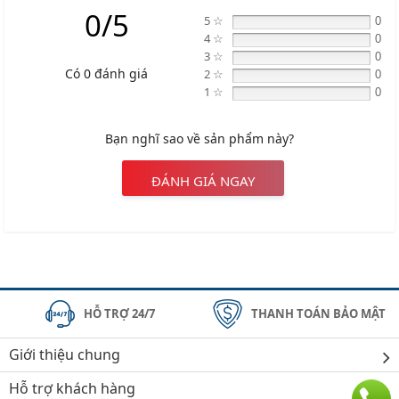
0/5
5 ☆
0
4 ☆
0
3 ☆
0
Có 0 đánh giá
2 ☆
0
1 ☆
0
Bạn nghĩ sao về sản phẩm này?
ĐÁNH GIÁ NGAY
HỖ TRỢ 24/7
THANH TOÁN BẢO MẬT
Giới thiệu chung
Hỗ trợ khách hàng