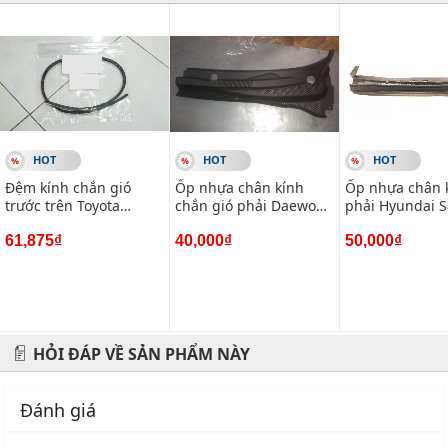
phụ kiện và phụ gia xe hơi.
Địa chỉ: 434 Trần Khát Chân- Hai Bà Trưng- Hà Nội
Hotline: 0945 333 777
HOT
HOT
HOT
Đệm kính chắn gió
Ốp nhựa chân kính
Ốp nhựa chân 
trước trên Toyota
chắn gió phải Daewoo
phải Hyundai S
Fortuner
Lacetti Cdx
Gold
61,875₫
40,000₫
50,000₫
HỎI ĐÁP VỀ SẢN PHẨM NÀY
Đánh giá