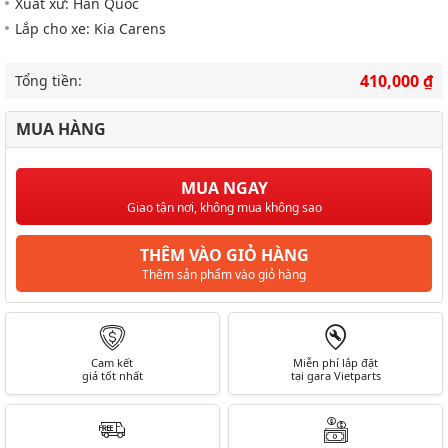
Xuất xứ: Hàn Quốc
Lắp cho xe: Kia Carens
410,000 ₫
Tổng tiền:
MUA HÀNG
MUA NGAY
Giao tận nơi, không mua không sao
THÊM VÀO GIỎ HÀNG
Thêm sản phẩm vào giỏ hàng
Cam kết
Miễn phí lắp đặt
giá tốt nhất
tại gara Vietparts