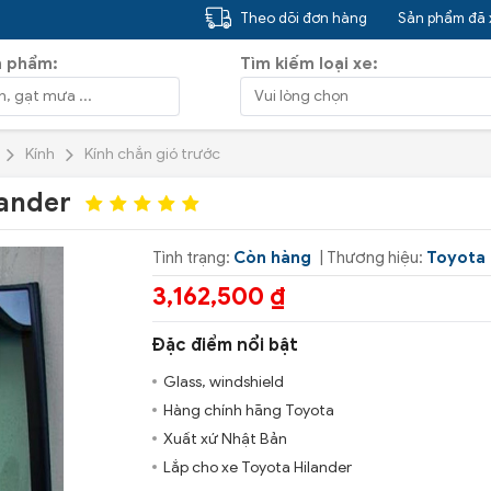
Theo dõi đơn hàng
Sản phẩm đã
n phẩm:
Tìm kiếm loại xe:
Kính
Kính chắn gió trước
lander
Tình trạng:
Còn hàng
| Thương hiệu:
Toyota
3,162,500 ₫
Đặc điểm nổi bật
Glass, windshield
Hàng chính hãng Toyota
Xuất xứ Nhật Bản
Lắp cho xe Toyota Hilander