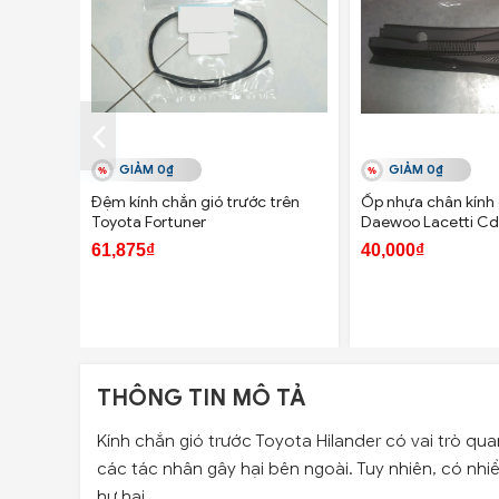
GIẢM 0₫
GIẢM 0₫
Đệm kính chắn gió trước trên
Ốp nhựa chân kính 
Toyota Fortuner
Daewoo Lacetti Cd
61,875₫
40,000₫
THÔNG TIN MÔ TẢ
Kính chắn gió trước Toyota Hilander có vai trò qua
các tác nhân gây hại bên ngoài. Tuy nhiên, có nhi
hư hại.