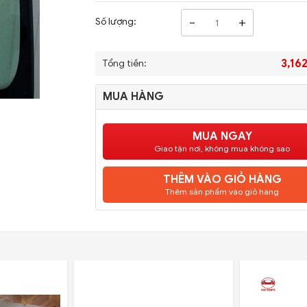
-
+
Số lượng:
3,16
Tổng tiền:
MUA HÀNG
MUA NGAY
Giao tận nơi, không mua không sao
THÊM VÀO GIỎ HÀNG
Thêm sản phẩm vào giỏ hàng