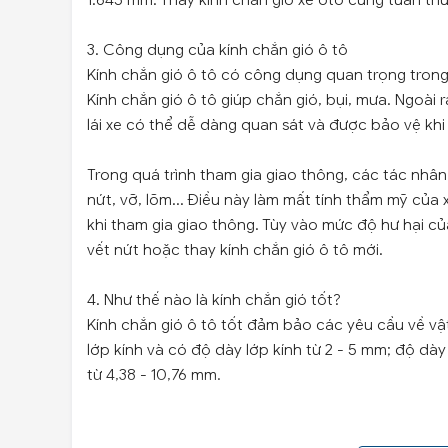
1.645 mm. Thay kính chắn gió xe oto cũng tuân thủ
3. Công dụng của kính chắn gió ô tô
Kính chắn gió ô tô có công dụng quan trọng trong
Kính chắn gió ô tô giúp chắn gió, bụi, mưa. Ngoà
lái xe có thể dễ dàng quan sát và được bảo vệ khi
Trong quá trình tham gia giao thông, các tác nhân
nứt, vỡ, lõm... Điều này làm mất tính thẩm mỹ của 
khi tham gia giao thông. Tùy vào mức độ hư hại c
vết nứt hoặc thay kính chắn gió ô tô mới.
4. Như thế nào là kính chắn gió tốt?
Kính chắn gió ô tô tốt đảm bảo các yêu cầu về vật
lớp kính và có độ dày lớp kính từ 2 - 5 mm; độ d
từ 4,38 - 10,76 mm.
Ngoài ra, kính chắn gió ô tô phải có độ cắt xén 