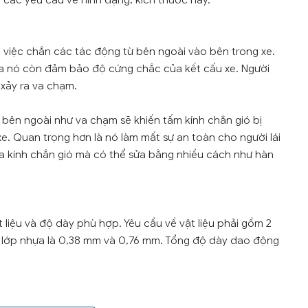
 các yêu cầu về hình dạng, kích thước này.
 việc chắn các tác động từ bên ngoài vào bên trong xe.
i ra nó còn đảm bảo độ cứng chắc của kết cấu xe. Người
 xảy ra va chạm.
 bên ngoài như va chạm sẽ khiến tấm kính chắn gió bị
xe. Quan trọng hơn là nó làm mất sự an toàn cho người lái
ủa kính chắn gió mà có thể sửa bằng nhiều cách như hàn
 liệu và độ dày phù hợp. Yêu cầu về vật liệu phải gồm 2
ày lớp nhựa là 0,38 mm và 0,76 mm. Tổng độ dày dao động
đều đặn. Đường cắt được mãi nhẵn, không có vết nứt hay