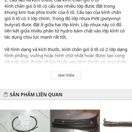
Kính chắn gió ô tô có cấu tạo nhiều lớp được đặt trong
khung kim loại phía trước của ô tô. Cấu tạo của kính chắn
gió ô tô có 3 lớp chính. Trong đó lớp nhựa PVB (polyvinyl
butyral) được đặt ở giữa hai lớp kính. Lớp nhựa này có độ
liên kết giữa nhiều phần tử hydro bám chặt vào lớp kính có
tác dụng chịu lực mạnh rất tốt.
Về hình dạng và kích thước, kính chắn gió ô tô có 2 lớp dạng
hình phẳng, vuông hoặc hình chữ nhật hoặc được tạo cong
bề mặt. Kích thước sẽ tùy thuộc vào kích thước xe, tuy nhiên
sẽ không quá D x R = 2.275 x 1.645 mm. Thay kính chắn gió
xe oto cũng tuân thủ các yêu cầu về hình dạng, kích thước
XEM THÊM
này.
3. Công dụng của kính chắn gió ô tô
SẢN PHẨM LIÊN QUAN
Kính chắn gió ô tô có công dụng quan trọng trong việc chắn
các tác động từ bên ngoài vào bên trong xe. Kính chắn gió ô
tô giúp chắn gió, bụi, mưa. Ngoài ra nó còn đảm bảo độ
cứng chắc của kết cấu xe. Người lái xe có thể dễ dàng quan
sát và được bảo vệ khi xảy ra va chạm.