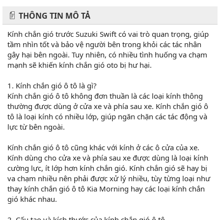
THÔNG TIN MÔ TẢ
Kính chắn gió trước Suzuki Swift có vai trò quan trọng, giúp
tầm nhìn tốt và bảo vệ người bên trong khỏi các tác nhân
gây hại bên ngoài. Tuy nhiên, có nhiều tình huống va chạm
mạnh sẽ khiến kính chắn gió oto bị hư hại.
1. Kính chắn gió ô tô là gì?
Kính chắn gió ô tô không đơn thuần là các loại kính thông
thường được dùng ở cửa xe và phía sau xe. Kính chắn gió ô
tô là loại kính có nhiều lớp, giúp ngăn chặn các tác động và
lực từ bên ngoài.
Kính chắn gió ô tô cũng khác với kính ở các ô cửa của xe.
Kính dùng cho cửa xe và phía sau xe được dùng là loại kính
cường lực, ít lớp hơn kính chắn gió. Kính chắn gió sẽ hay bị
va chạm nhiều nên phải được xử lý nhiều, tùy từng loại như
thay kính chắn gió ô tô Kia Morning hay các loại kính chắn
gió khác nhau.
2. Cấu tạo và kích thước của kính chắn gió ô tô