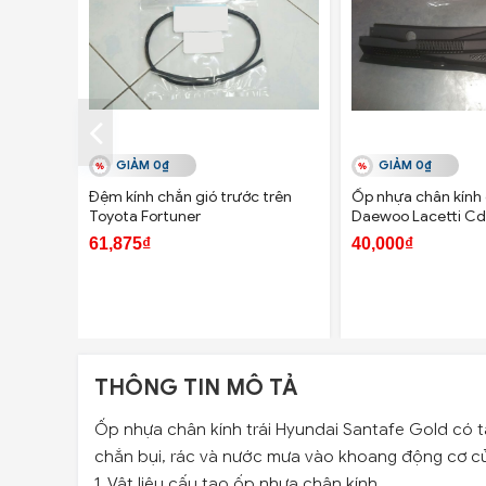
GIẢM 0₫
GIẢM 0₫
Đệm kính chắn gió trước trên
Ốp nhựa chân kính 
Toyota Fortuner
Daewoo Lacetti Cd
61,875₫
40,000₫
THÔNG TIN MÔ TẢ
Ốp nhựa chân kính trái Hyundai Santafe Gold có 
chắn bụi, rác và nước mưa vào khoang động cơ củ
1. Vật liệu cấu tạo ốp nhựa chân kính