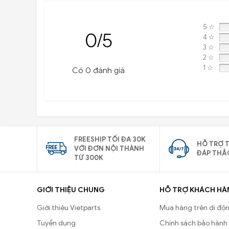
5 ☆
0/5
4 ☆
3 ☆
2 ☆
1 ☆
Có 0 đánh giá
FREESHIP TỐI ĐA 30K
HỖ TRỢ T
VỚI ĐƠN NỘI THÀNH
ĐÁP THẮ
TỪ 300K
GIỚI THIỆU CHUNG
HỖ TRỢ KHÁCH HÀ
Giới thiệu Vietparts
Mua hàng trên di độ
Tuyển dụng
Chính sách bảo hành