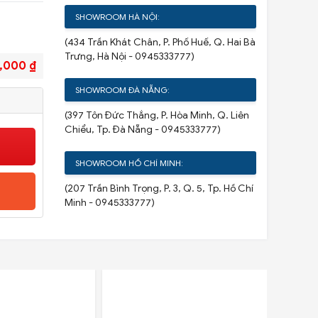
SHOWROOM HÀ NỘI:
(434 Trần Khát Chân, P. Phố Huế, Q. Hai Bà
Trưng, Hà Nội - 0945333777)
,000 ₫
SHOWROOM ĐÀ NẴNG:
(397 Tôn Đức Thắng, P. Hòa Minh, Q. Liên
Chiểu, Tp. Đà Nẵng - 0945333777)
SHOWROOM HỒ CHÍ MINH:
(207 Trần Bình Trọng, P. 3, Q. 5, Tp. Hồ Chí
Minh - 0945333777)