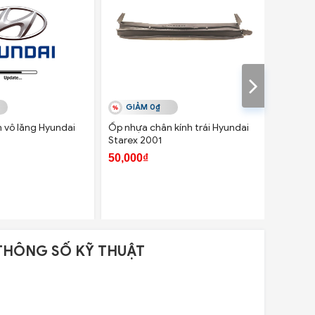
GIẢM 0₫
GIẢ
 vô lăng Hyundai
Ốp nhựa chân kính trái Hyundai
Ốp nhựa
Starex 2001
Starex 
50,000₫
50,000
THÔNG SỐ KỸ THUẬT