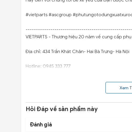
Hãy đến với chúng tôi để xế yêu của bạn được ch
#vietparts #ascgroup #phutungotodungxuatxuro
---------------------------------------------------
VIETPARTS - Thương hiệu 20 năm về cung cấp phụ t
Địa chỉ: 434 Trần Khát Chân- Hai Bà Trưng- Hà Nội
Hotline: 0945 333 777
Xem T
Hỏi Đáp về sản phẩm này
Đánh giá