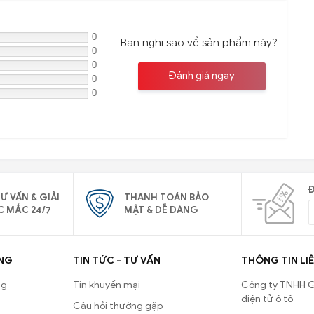
0
Bạn nghĩ sao về sản phẩm này?
0
0
Đánh giá ngay
0
0
Đ
Ư VẤN & GIẢI
THANH TOÁN BẢO
C MẮC 24/7
MẬT & DỄ DÀNG
NG
TIN TỨC - TƯ VẤN
THÔNG TIN LIÊ
ng
Tin khuyến mại
Công ty TNHH G
điện tử ô tô
Câu hỏi thường gặp