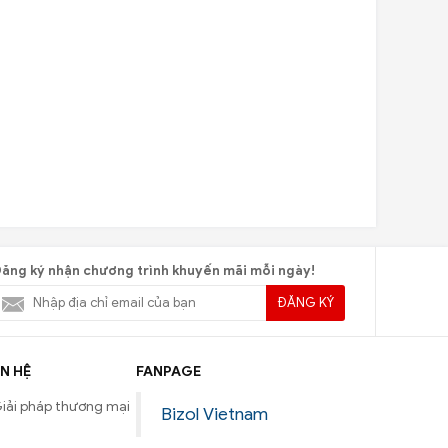
ăng ký nhận chương trình khuyến mãi mỗi ngày!
ĐĂNG KÝ
N HỆ
FANPAGE
iải pháp thương mại
Bizol Vietnam