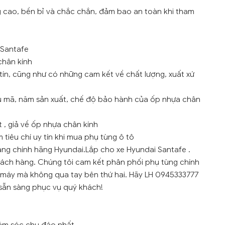
g cao, bền bỉ và chắc chắn, đảm bao an toàn khi tham
 Santafe
chân kính
tín, cũng như có những cam kết về chất lượng, xuất xứ
ẫu mã, năm sản xuất, chế độ bảo hành của ốp nhựa chân
 , giả về ốp nhựa chân kính
tiêu chí uy tín khi mua phụ tùng ô tô
àng chính hãng Hyundai.Lắp cho xe Hyundai Santafe .
khách hàng. Chúng tôi cam kết phân phối phụ tùng chính
 máy mà không qua tay bên thứ hai. Hãy LH 0945333777
n sẵn sàng phục vụ quý khách!