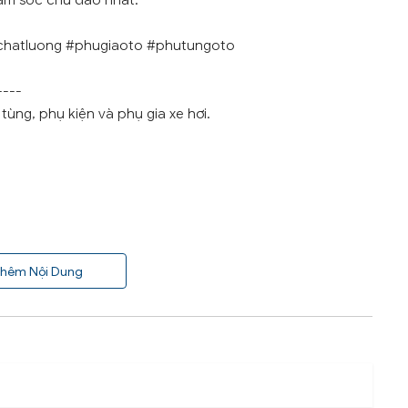
ăm sóc chu đáo nhất.
chatluong #phugiaoto #phutungoto
----
ùng, phụ kiện và phụ gia xe hơi.
hêm Nội Dung