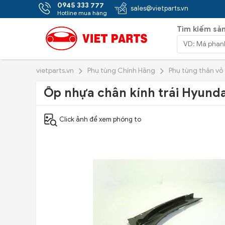
0945 333 777
sales@vietparts.vn
Hotline mua hàng
Tìm kiếm sả
vietparts.vn
Phụ tùng Chính Hãng
Phụ tùng thân vỏ
Ốp nhựa chân kính trái Hyunda
Click ảnh để xem phóng to