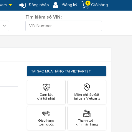
0
 xem
Đăng nhập
Đăng ký
Giỏ hàng
Tìm kiếm số VIN:
i
TẠI SAO MUA HÀNG TẠI VIETPARTS ?
Cam kết
Miễn phí lắp đặt
giá tốt nhất
tại gara Vietparts
Giao hàng
Thanh toán
toàn quốc
khi nhận hàng