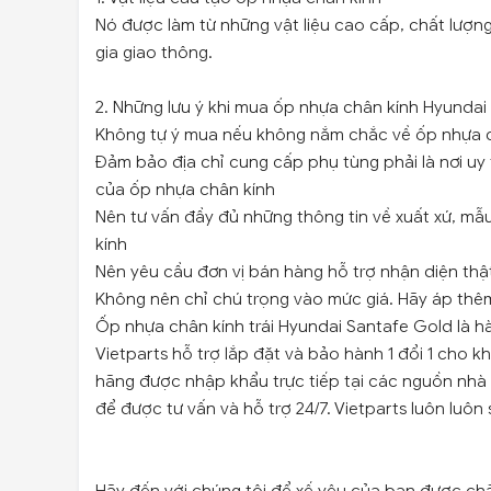
Nó được làm từ những vật liệu cao cấp, chất lượn
gia giao thông.
2. Những lưu ý khi mua ốp nhựa chân kính Hyundai
Không tự ý mua nếu không nắm chắc về ốp nhựa 
Đảm bảo địa chỉ cung cấp phụ tùng phải là nơi uy 
của ốp nhựa chân kính
Nên tư vấn đầy đủ những thông tin về xuất xứ, m
kính
Nên yêu cầu đơn vị bán hàng hỗ trợ nhận diện thật
Không nên chỉ chú trọng vào mức giá. Hãy áp thêm 
Ốp nhựa chân kính trái Hyundai Santafe Gold là h
Vietparts hỗ trợ lắp đặt và bảo hành 1 đổi 1 cho 
hãng được nhập khẩu trực tiếp tại các nguồn nhà
để được tư vấn và hỗ trợ 24/7. Vietparts luôn luô