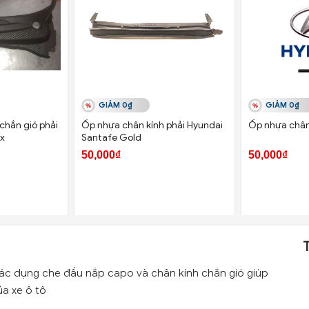
GIẢM 0₫
GIẢM 0₫
chắn gió phải
Ốp nhựa chân kính phải Hyundai
Ốp nhựa chân
x
Santafe Gold
50,000₫
50,000₫
tác dụng che đầu nắp capo và chân kính chắn gió giúp
a xe ô tô