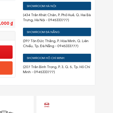
SHOWROOM HÀ NỘI:
(434 Trần Khát Chân, P. Phố Huế, Q. Hai Bà
Trưng, Hà Nội - 0945333777)
,000 ₫
SHOWROOM ĐÀ NẴNG:
(397 Tôn Đức Thắng, P. Hòa Minh, Q. Liên
Chiểu, Tp. Đà Nẵng - 0945333777)
SHOWROOM HỒ CHÍ MINH:
(207 Trần Bình Trọng, P. 3, Q. 5, Tp. Hồ Chí
Minh - 0945333777)