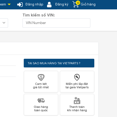
0
 xem
Đăng nhập
Đăng ký
Giỏ hàng
Tìm kiếm số VIN:
TẠI SAO MUA HÀNG TẠI VIETPARTS ?
Cam kết
Miễn phí lắp đặt
giá tốt nhất
tại gara Vietparts
Giao hàng
Thanh toán
toàn quốc
khi nhận hàng