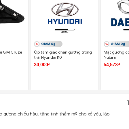
GIẢM 0₫
GIẢM 0₫
ải GM Cruze
Ốp tam giác chân gương trong
Mặt gương c
trái Hyundai I10
Nubira
30,000₫
54,573₫
o gương chiếu hậu, tăng tính thẩm mỹ cho xế yêu, lắp