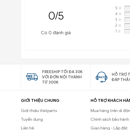
5 ☆
0/5
4 ☆
3 ☆
2 ☆
1 ☆
Có 0 đánh giá
FREESHIP TỐI ĐA 30K
HỖ TRỢ T
VỚI ĐƠN NỘI THÀNH
ĐÁP THẮ
TỪ 300K
GIỚI THIỆU CHUNG
HỖ TRỢ KHÁCH HÀ
Giới thiệu Vietparts
Mua hàng trên di độ
Tuyển dụng
Chính sách bảo hành
Liên hệ
Giao hàng - Lắp đặt