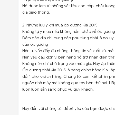
Nó được làm từ những vật liệu cao cấp, chất lượn
gia giao thông.
2. Những lưu ý khi mua ốp gương Kia 2015
Không tự ý mua nếu không nắm chắc về ốp gương
Đảm bảo địa chỉ cung cấp phụ tùng phải là nơi uy 
của ốp gương
Nên tư vấn đầy đủ những thông tin về xuất xứ, m
Nên yêu cầu đơn vị bán hàng hỗ trợ nhận diện thật
Không nên chỉ chú trọng vào mức giá. Hãy áp thêm 
Ốp gương phải Kia 2015 là hàng chính hãng Kia.Lắp 
đổi 1 cho khách hàng. Chúng tôi cam kết phân phố
nguồn nhà máy mà không qua tay bên thứ hai. Hãy 
luôn luôn sẵn sàng phục vụ quý khách!
Hãy đến với chúng tôi để xế yêu của bạn được ch