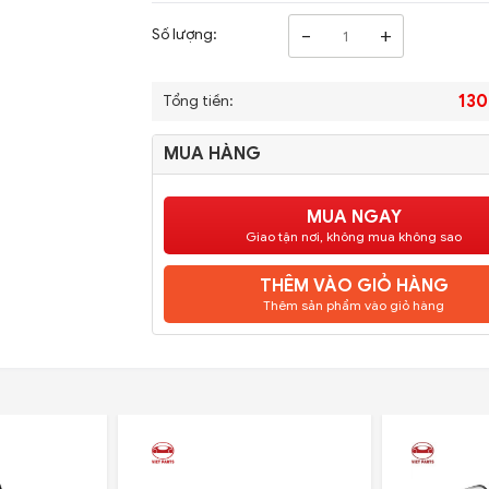
-
+
Số lượng:
130
Tổng tiền:
MUA HÀNG
MUA NGAY
Giao tận nơi, không mua không sao
THÊM VÀO GIỎ HÀNG
Thêm sản phẩm vào giỏ hàng