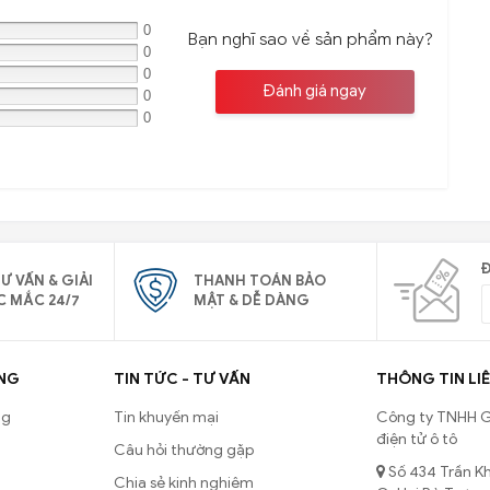
0
Bạn nghĩ sao về sản phẩm này?
0
0
Đánh giá ngay
0
0
Đ
Ư VẤN & GIẢI
THANH TOÁN BẢO
C MẮC 24/7
MẬT & DỄ DÀNG
NG
TIN TỨC - TƯ VẤN
THÔNG TIN LIÊ
ng
Tin khuyến mại
Công ty TNHH G
điện tử ô tô
Câu hỏi thường gặp
Số 434 Trần Kh
Chia sẻ kinh nghiệm