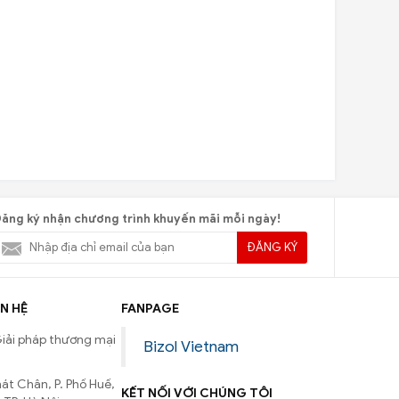
ăng ký nhận chương trình khuyến mãi mỗi ngày!
ĐĂNG KÝ
N HỆ
FANPAGE
iải pháp thương mại
Bizol Vietnam
át Chân, P. Phố Huế,
KẾT NỐI VỚI CHÚNG TÔI