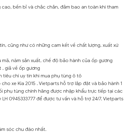
g cao, bền bỉ và chắc chắn, đảm bao an toàn khi tham
tín, cũng như có những cam kết về chất lượng, xuất xứ
ẫu mã, năm sản xuất, chế độ bảo hành của ốp gương
 , giả về ốp gương
tiêu chí uy tín khi mua phụ tùng ô tô
cho xe Kia 2015 . Vietparts hỗ trợ lắp đặt và bảo hành 1
i phụ tùng chính hãng được nhập khẩu trực tiếp tại các
LH 0945333777 để được tư vấn và hỗ trợ 24/7. Vietparts
ăm sóc chu đáo nhất.