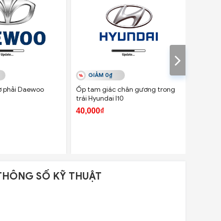
GIẢM 0₫
GIẢ
ơ phải Daewoo
Ốp tam giác chân gương trong
Ốp tam 
trái Hyundai I10
phải Hyu
40,000₫
40,000
THÔNG SỐ KỸ THUẬT