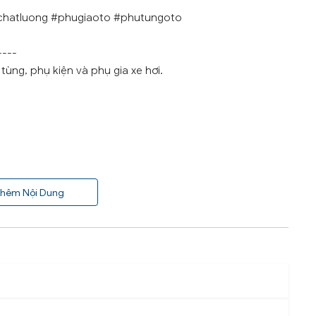
chatluong #phugiaoto #phutungoto
----
ùng, phụ kiện và phụ gia xe hơi.
hêm Nội Dung