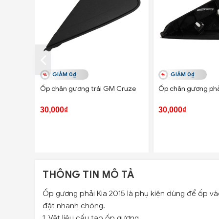
GIẢM 0₫
GIẢM 0₫
Ốp chân gương trái GM Cruze
Ốp chân gương ph
30,000₫
30,000₫
THÔNG TIN MÔ TẢ
Ốp gương phải Kia 2015 là phụ kiện dùng để ốp và
đặt nhanh chóng.
1. Vật liệu cấu tạo ốp gương