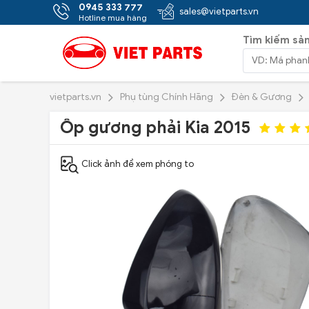
0945 333 777
sales@vietparts.vn
Hotline mua hàng
Tìm kiếm sả
vietparts.vn
Phụ tùng Chính Hãng
Đèn & Gương
Ốp gương phải Kia 2015
Click ảnh để xem phóng to