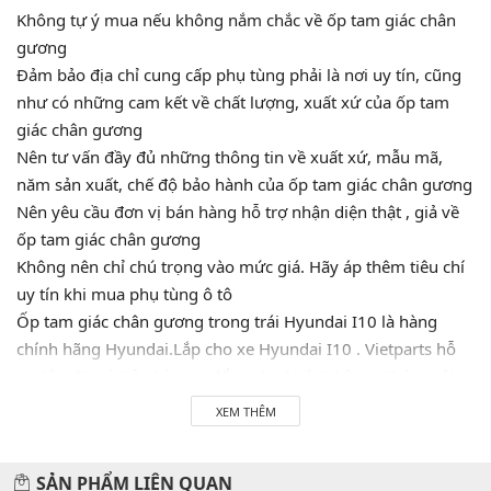
Không tự ý mua nếu không nắm chắc về ốp tam giác chân
gương
Đảm bảo địa chỉ cung cấp phụ tùng phải là nơi uy tín, cũng
như có những cam kết về chất lượng, xuất xứ của ốp tam
giác chân gương
Nên tư vấn đầy đủ những thông tin về xuất xứ, mẫu mã,
năm sản xuất, chế độ bảo hành của ốp tam giác chân gương
Nên yêu cầu đơn vị bán hàng hỗ trợ nhận diện thật , giả về
ốp tam giác chân gương
Không nên chỉ chú trọng vào mức giá. Hãy áp thêm tiêu chí
uy tín khi mua phụ tùng ô tô
Ốp tam giác chân gương trong trái Hyundai I10 là hàng
chính hãng Hyundai.Lắp cho xe Hyundai I10 . Vietparts hỗ
trợ lắp đặt và bảo hành 1 đổi 1 cho khách hàng. Chúng tôi
cam kết phân phối phụ tùng chính hãng được nhập khẩu
XEM THÊM
trực tiếp tại các nguồn nhà máy mà không qua tay bên thứ
hai. Hãy LH 0945333777 để được tư vấn và hỗ trợ 24/7.
SẢN PHẨM LIÊN QUAN
Vietparts luôn luôn sẵn sàng phục vụ quý khách!