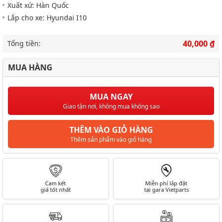
Xuất xứ: Hàn Quốc
Lắp cho xe: Hyundai I10
40,000 ₫
Tổng tiền:
MUA HÀNG
MUA NGAY
Giao tận nơi, không mua không sao
THÊM VÀO GIỎ HÀNG
Thêm sản phẩm vào giỏ hàng
Cam kết
Miễn phí lắp đặt
giá tốt nhất
tại gara Vietparts