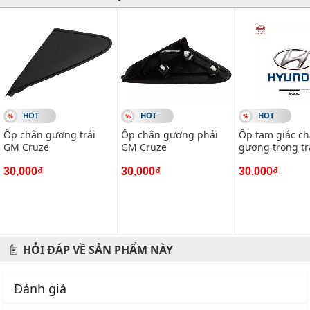
Hãy đến với chúng tôi để xế yêu của bạn được chăm sóc chu
đáo nhất.
#vietparts #ascgroup #phutungotodungxuatxurochatluong
HOT
HOT
HOT
#phugiaoto #phutungoto
Ốp chân gương trái
Ốp chân gương phải
Ốp tam giác c
GM Cruze
GM Cruze
gương trong tr
-------------------------------------------------------
Hyundai I10
VIETPARTS - Thương hiệu 20 năm về cung cấp phụ tùng,
30,000₫
30,000₫
30,000₫
phụ kiện và phụ gia xe hơi.
Địa chỉ: 434 Trần Khát Chân- Hai Bà Trưng- Hà Nội
HỎI ĐÁP VỀ SẢN PHẨM NÀY
Hotline: 0945 333 777
Đánh giá