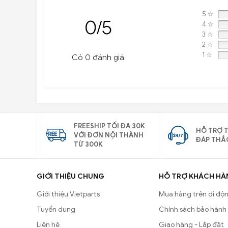
5 ☆
0/5
4 ☆
3 ☆
2 ☆
1 ☆
Có 0 đánh giá
FREESHIP TỐI ĐA 30K
HỖ TRỢ T
VỚI ĐƠN NỘI THÀNH
ĐÁP THẮ
TỪ 300K
GIỚI THIỆU CHUNG
HỖ TRỢ KHÁCH HÀ
Giới thiệu Vietparts
Mua hàng trên di độ
Tuyển dụng
Chính sách bảo hành
Liên hệ
Giao hàng - Lắp đặt