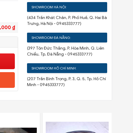
SHOWROOM HÀ NỘI:
(434 Trần Khát Chân, P. Phố Huế, Q. Hai Bà
Trưng, Hà Nội - 0945333777)
,000 ₫
SHOWROOM ĐÀ NẴNG:
(397 Tôn Đức Thắng, P. Hòa Minh, Q. Liên
Chiểu, Tp. Đà Nẵng - 0945333777)
SHOWROOM HỒ CHÍ MINH:
(207 Trần Bình Trọng, P. 3, Q. 5, Tp. Hồ Chí
Minh - 0945333777)