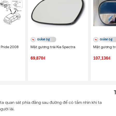
GIẢM 0₫
GIẢM 0₫
 Pride 2008
Mặt gương trái Kia Spectra
Mặt gương tr
69,870₫
107,136₫
 ta quan sát phía đằng sau đường để có tầm nhìn khi ta
ười lái.