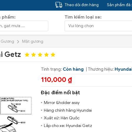
Theo dõi đơn hàng
Sản phẩm đã
n phẩm:
Tìm kiếm loại xe:
Gương
Mặt gương
i Getz
Tình trạng:
Còn hàng
| Thương hiệu:
Hyunda
110,000 ₫
Đặc điểm nổi bật
Mirror &holder assy
Hàng chính hãng Hyundai
Xuất xứ: Hàn Quốc
Lắp cho xe: Hyundai Getz