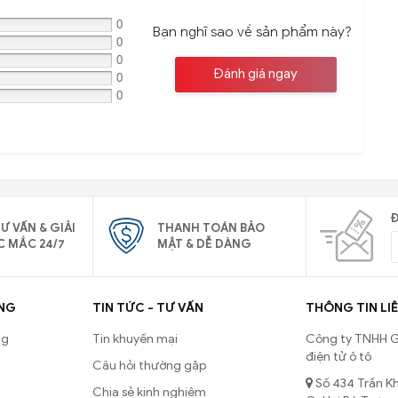
0
Bạn nghĩ sao về sản phẩm này?
0
0
Đánh giá ngay
0
0
Đ
Ư VẤN & GIẢI
THANH TOÁN BẢO
C MẮC 24/7
MẬT & DỄ DÀNG
NG
TIN TỨC - TƯ VẤN
THÔNG TIN LIÊ
ng
Tin khuyến mại
Công ty TNHH G
điện tử ô tô
Câu hỏi thường gặp
Số 434 Trần Kh
Chia sẻ kinh nghiệm