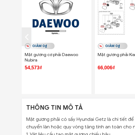
GIẢM 0₫
GIẢM 0₫
Mặt gương cơ phải Daewoo
Mặt gương phải Kia
Nubira
54,573₫
66,006₫
THÔNG TIN MÔ TẢ
Mặt gương phải có sấy Hyundai Getz là chi tiết để
chuyển làn hoặc quy vòng tăng tính an toàn cho ng
1. Vật liệu cấu tạo mặt gương chiếu hậu