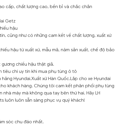
ao cấp, chất lượng cao, bền bỉ và chắc chắn
dai Getz
hiếu hậu
tín, cũng như có những cam kết về chất lượng, xuất xứ
hiếu hậu từ xuất xứ, mẫu mã, năm sản xuất, chế độ bảo
 gương chiếu hậu thật giả.
tiêu chí uy tín khi mua phụ tùng ô tô
h hãng Hyundai.Xuất xứ Hàn Quốc.Lắp cho xe Hyundai
1 cho khách hàng. Chúng tôi cam kết phân phối phụ tùng
ồn nhà máy mà không qua tay bên thứ hai. Hãy LH
rts luôn luôn sẵn sàng phục vụ quý khách!
ăm sóc chu đáo nhất.