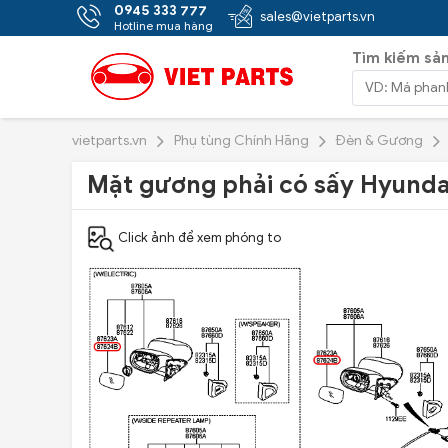
0945 333 777
sales@vietparts.vn
Hotline mua hàng
Tìm kiếm sả
vietparts.vn
Phụ tùng Chính Hãng
Đèn & Gương
Mặt gương phải có sấy Hyunda
Click ảnh để xem phóng to