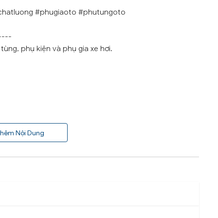
chatluong #phugiaoto #phutungoto
----
ùng, phụ kiện và phụ gia xe hơi.
hêm Nội Dung