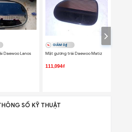
GIẢM 0₫
GIẢ
ái Daewoo Lanos
Mặt gương trái Daewoo Matiz
Mặt gươ
111,094₫
115,68
THÔNG SỐ KỸ THUẬT