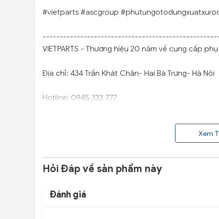
#vietparts #ascgroup #phutungotodungxuatxuro
---------------------------------------------------
VIETPARTS - Thương hiệu 20 năm về cung cấp phụ t
Địa chỉ: 434 Trần Khát Chân- Hai Bà Trưng- Hà Nội
Hotline: 0945 333 777
Xem T
Hỏi Đáp về sản phẩm này
Đánh giá