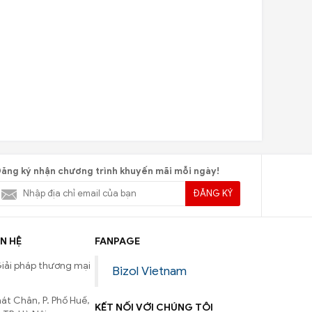
ăng ký nhận chương trình khuyến mãi mỗi ngày!
ĐĂNG KÝ
N HỆ
FANPAGE
iải pháp thương mại
Bizol Vietnam
át Chân, P. Phố Huế,
KẾT NỐI VỚI CHÚNG TÔI