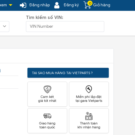
0
 xem
Đăng nhập
Đăng ký
Giỏ hàng
Tìm kiếm số VIN:
i
TẠI SAO MUA HÀNG TẠI VIETPARTS ?
Cam kết
Miễn phí lắp đặt
giá tốt nhất
tại gara Vietparts
Giao hàng
Thanh toán
toàn quốc
khi nhận hàng