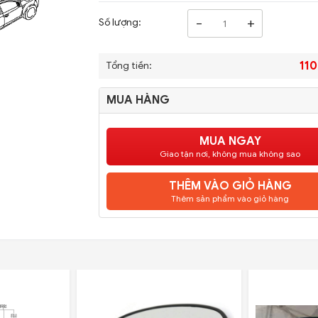
-
+
Số lượng:
110
Tổng tiền:
MUA HÀNG
MUA NGAY
Giao tận nơi, không mua không sao
THÊM VÀO GIỎ HÀNG
Thêm sản phẩm vào giỏ hàng