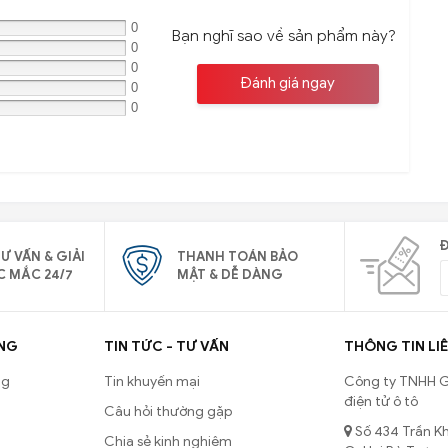
0
Bạn nghĩ sao về sản phẩm này?
0
0
Đánh giá ngay
0
0
Đ
Ư VẤN & GIẢI
THANH TOÁN BẢO
C MẮC 24/7
MẬT & DỄ DÀNG
NG
TIN TỨC - TƯ VẤN
THÔNG TIN LIÊ
ng
Tin khuyến mại
Công ty TNHH G
điện tử ô tô
Câu hỏi thường gặp
Số 434 Trần Kh
Chia sẻ kinh nghiệm