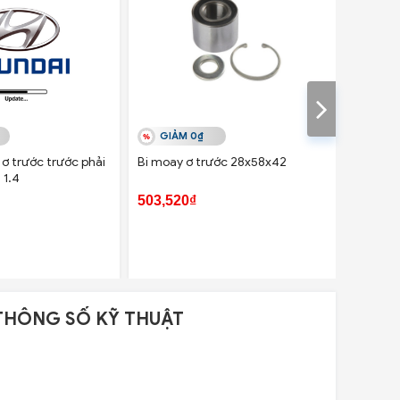
GIẢM 0₫
GIẢ
ơ trước trước phải
Bi moay ơ trước 28x58x42
Bi moay
 1.4
Zace
503,520₫
550,00
THÔNG SỐ KỸ THUẬT