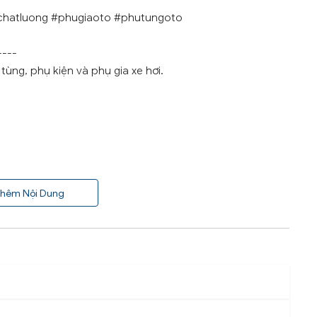
chatluong #phugiaoto #phutungoto
----
ùng, phụ kiện và phụ gia xe hơi.
hêm Nội Dung