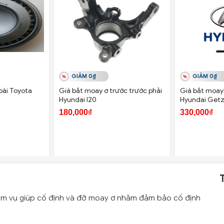
GIẢM 0₫
GIẢM 0₫
oài Toyota
Giá bắt moay ơ trước trước phải
Giá bắt moay 
Hyundai I20
Hyundai Getz
180,000₫
330,000₫
ệm vụ giúp cố định và đỡ moay ơ nhằm đảm bảo cố định