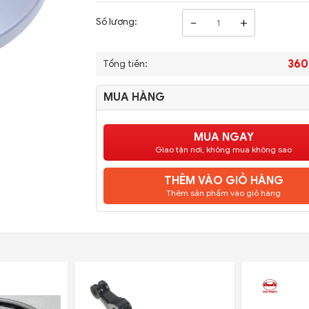
-
+
Số lượng:
360
Tổng tiền:
MUA HÀNG
MUA NGAY
Giao tận nơi, không mua không sao
THÊM VÀO GIỎ HÀNG
Thêm sản phẩm vào giỏ hàng