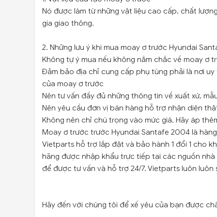
Nó được làm từ những vật liệu cao cấp, chất lượn
gia giao thông.
2. Những lưu ý khi mua moay ơ trước Hyundai San
Không tự ý mua nếu không nắm chắc về moay ơ t
Đảm bảo địa chỉ cung cấp phụ tùng phải là nơi uy 
của moay ơ trước
Nên tư vấn đầy đủ những thông tin về xuất xứ, m
Nên yêu cầu đơn vị bán hàng hỗ trợ nhận diện thật
Không nên chỉ chú trọng vào mức giá. Hãy áp thêm 
Moay ơ trước trước Hyundai Santafe 2004 là hàng
Vietparts hỗ trợ lắp đặt và bảo hành 1 đổi 1 cho 
hãng được nhập khẩu trực tiếp tại các nguồn nhà
để được tư vấn và hỗ trợ 24/7. Vietparts luôn luô
Hãy đến với chúng tôi để xế yêu của bạn được ch