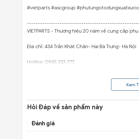
#vietparts #ascgroup #phutungotodungxuatxuro
---------------------------------------------------
VIETPARTS - Thương hiệu 20 năm về cung cấp phụ t
Địa chỉ: 434 Trần Khát Chân- Hai Bà Trưng- Hà Nội
Hotline: 0945 333 777
Xem T
Hỏi Đáp về sản phẩm này
Đánh giá