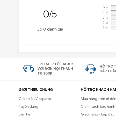
5 ☆
0/5
4 ☆
3 ☆
2 ☆
1 ☆
Có 0 đánh giá
FREESHIP TỐI ĐA 30K
HỖ TRỢ T
VỚI ĐƠN NỘI THÀNH
ĐÁP THẮ
TỪ 300K
GIỚI THIỆU CHUNG
HỖ TRỢ KHÁCH HÀ
Giới thiệu Vietparts
Mua hàng trên di độ
Tuyển dụng
Chính sách bảo hành
Liên hệ
Giao hàng - Lắp đặt