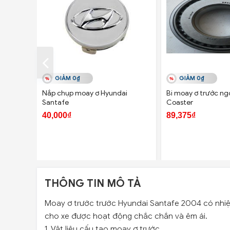
GIẢM 0₫
GIẢM 0₫
Nắp chụp moay ơ Hyundai
Bi moay ơ trước ng
Santafe
Coaster
40,000₫
89,375₫
THÔNG TIN MÔ TẢ
Moay ơ trước trước Hyundai Santafe 2004 có nhi
cho xe được hoạt động chắc chắn và êm ái.
1. Vật liệu cấu tạo moay ơ trước