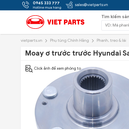
0945 333 777
sales@vietparts.vn
Hotline mua hàng
Tìm kiếm sả
vietparts.vn
Phụ tùng Chính Hãng
Phanh, treo & lái
Moay ơ trước trước Hyundai S
Click ảnh để xem phóng to