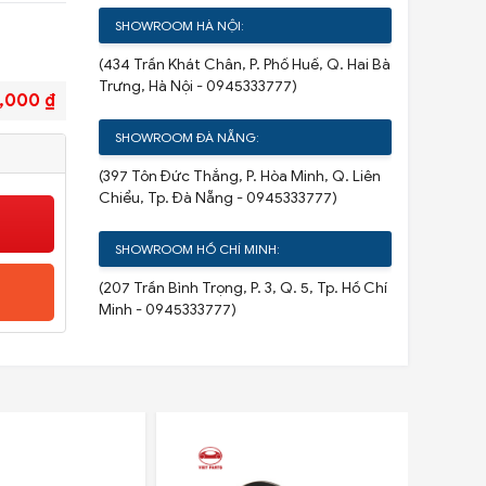
SHOWROOM HÀ NỘI:
(434 Trần Khát Chân, P. Phố Huế, Q. Hai Bà
Trưng, Hà Nội - 0945333777)
,000 ₫
SHOWROOM ĐÀ NẴNG:
(397 Tôn Đức Thắng, P. Hòa Minh, Q. Liên
Chiểu, Tp. Đà Nẵng - 0945333777)
SHOWROOM HỒ CHÍ MINH:
(207 Trần Bình Trọng, P. 3, Q. 5, Tp. Hồ Chí
Minh - 0945333777)