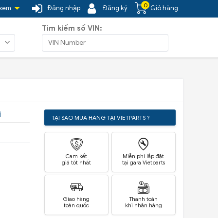
0
 xem
Đăng nhập
Đăng ký
Giỏ hàng
Tìm kiếm số VIN:
i
TẠI SAO MUA HÀNG TẠI VIETPARTS ?
Cam kết
Miễn phí lắp đặt
giá tốt nhất
tại gara Vietparts
Giao hàng
Thanh toán
toàn quốc
khi nhận hàng