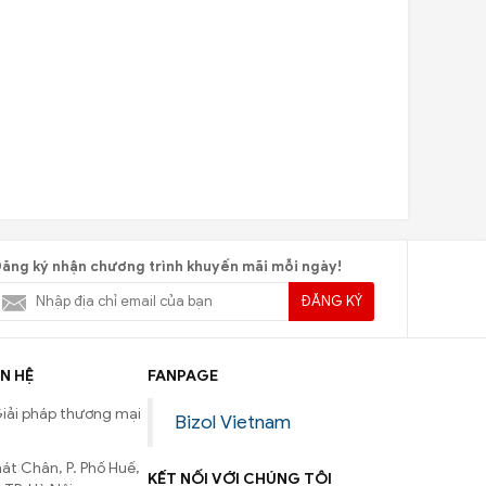
ăng ký nhận chương trình khuyến mãi mỗi ngày!
ĐĂNG KÝ
N HỆ
FANPAGE
iải pháp thương mại
Bizol Vietnam
át Chân, P. Phố Huế,
KẾT NỐI VỚI CHÚNG TÔI