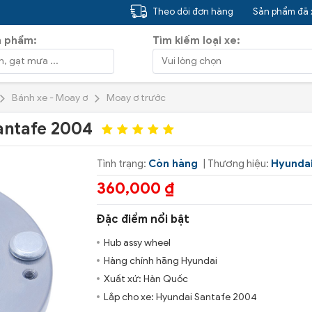
Theo dõi đơn hàng
Sản phẩm đã
n phẩm:
Tìm kiếm loại xe:
Bánh xe - Moay ơ
Moay ơ trước
antafe 2004
Tình trạng:
Còn hàng
| Thương hiệu:
Hyunda
360,000 ₫
Đặc điểm nổi bật
Hub assy wheel
Hàng chính hãng Hyundai
Xuất xứ: Hàn Quốc
Lắp cho xe: Hyundai Santafe 2004