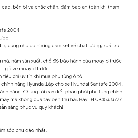
g cao, bền bỉ và chắc chắn, đảm bao an toàn khi tham
tafe 2004
rước
tín, cũng như có những cam kết về chất lượng, xuất xứ
ẫu mã, năm sản xuất, chế độ bảo hành của moay ơ trước
 , giả về moay ơ trước
tiêu chí uy tín khi mua phụ tùng ô tô
 chính hãng Hyundai.Lắp cho xe Hyundai Santafe 2004 .
khách hàng. Chúng tôi cam kết phân phối phụ tùng chính
 máy mà không qua tay bên thứ hai. Hãy LH 0945333777
n sẵn sàng phục vụ quý khách!
ăm sóc chu đáo nhất.