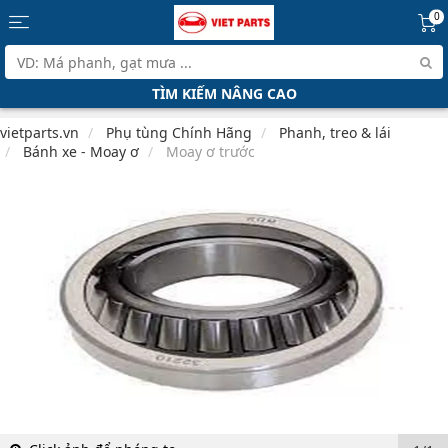
0
TÌM KIẾM NÂNG CAO
vietparts.vn
Phụ tùng Chính Hãng
Phanh, treo & lái
Bánh xe - Moay ơ
Moay ơ trước