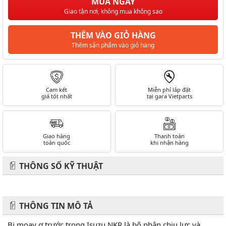
MUA NGAY
Giao tận nơi, không mua không sao
THÊM VÀO GIỎ HÀNG
Thêm sản phẩm vào giỏ hàng
Cam kết
Miễn phí lắp đặt
giá tốt nhất
tại gara Vietparts
Giao hàng
Thanh toán
toàn quốc
khi nhận hàng
THÔNG SỐ KỸ THUẬT
THÔNG TIN MÔ TẢ
Bi moay ơ trước trong Isuzu NKR là bộ phận chịu lực và