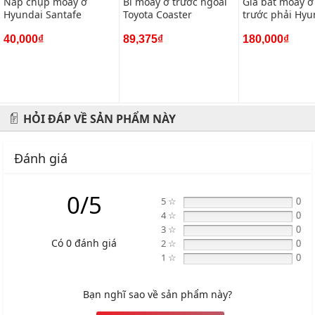
Nắp chụp moay ơ
Bi moay ơ trước ngoài
Giá bắt moay ơ
Hotline: 0945 333 777
Hyundai Santafe
Toyota Coaster
trước phải Hyu
40,000₫
89,375₫
180,000₫
HỎI ĐÁP VỀ SẢN PHẨM NÀY
Đánh giá
0/5
5 ☆
0
4 ☆
0
3 ☆
0
Có 0 đánh giá
2 ☆
0
1 ☆
0
Bạn nghĩ sao về sản phẩm này?