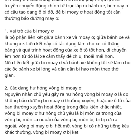
truyền chuyển động chính từ trục láp ra bánh xe, bi moay ơ
có cấu tạo dạng ổ bi đỡ, để bi moay ơ hoạt động tốt cần
thường bảo dưỡng may ơ.
1, Vai trò của bi moay ơ
là bộ phận liên kết giữa bánh xe và moay ơ; giữa bánh xe và
khung xe. Liên kết này có tác dụng làm cho xe có thăng
bằng và quá trình hoạt động của xe ô tô tốt hơn, di chuyển
êm hơn từ đó lái xe cảm thấy dễ chịu, thoải mái hơn.
Nếu liên kết giữa bi moay ơ và bánh xe không tốt sẽ làm cho
các ốc bánh xe bị lỏng và dần dần bị hao mòn theo thời
gian.
2, Các dạng hư hỏng vòng bi moay ơ
Nguyên nhân chủ yếu gây ra hư hỏng vòng bi moay ơ là do
không bảo dưỡng bi moay ơ thường xuyên, hoặc xe ô tô của
bạn thường xuyên hoạt động trong điều kiện khắc nhiệt.
Vòng bi moay ơ hư hỏng chủ yếu là bị mòn ca trong của
vòng bi, mòn ca ngoài của vòng bi, mòn bi, bi bị rơi ra
ngoài, vòng bi may ơ bị hết mỡ, vòng bi có những tiếng kêu
khác thường, vòng bi moay ơ bị kẹt