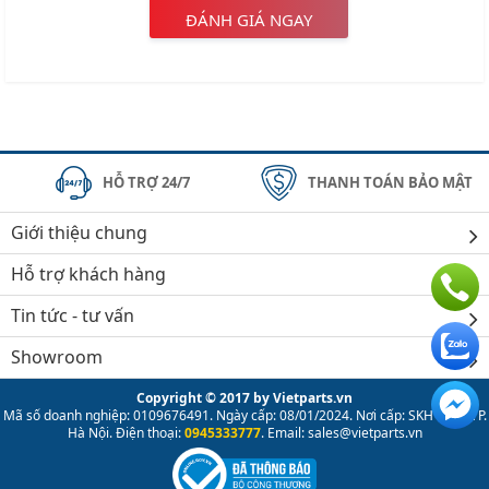
ĐÁNH GIÁ NGAY
HỖ TRỢ 24/7
THANH TOÁN BẢO MẬT
Giới thiệu chung
Hỗ trợ khách hàng
Tin tức - tư vấn
Showroom
Copyright © 2017 by Vietparts.vn
Mã số doanh nghiệp: 0109676491. Ngày cấp: 08/01/2024. Nơi cấp: SKH & ĐT TP.
Hà Nội. Điện thoại:
0945333777
. Email: sales@vietparts.vn