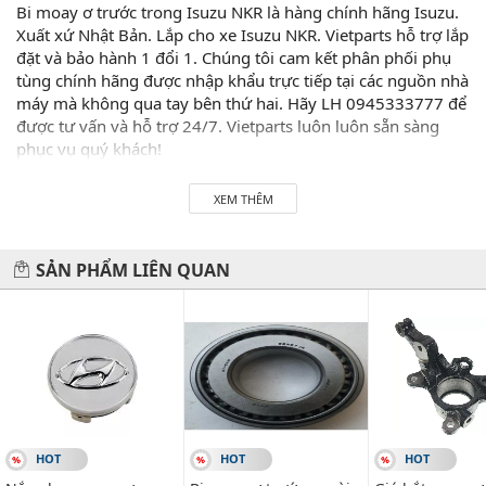
Bi moay ơ trước trong Isuzu NKR là hàng chính hãng Isuzu.
Xuất xứ Nhật Bản. Lắp cho xe Isuzu NKR. Vietparts hỗ trợ lắp
đặt và bảo hành 1 đổi 1. Chúng tôi cam kết phân phối phụ
tùng chính hãng được nhập khẩu trực tiếp tại các nguồn nhà
máy mà không qua tay bên thứ hai. Hãy LH 0945333777 để
được tư vấn và hỗ trợ 24/7. Vietparts luôn luôn sẵn sàng
phục vụ quý khách!
Hãy đến với chúng tôi để xế yêu của bạn được chăm sóc chu
XEM THÊM
đáo nhất.
#vietparts #ascgroup #phutungotodungxuatxurochatluong
SẢN PHẨM LIÊN QUAN
#phugiaoto #phutungoto
-------------------------------------------------------
VIETPARTS - Thương hiệu 20 năm về cung cấp phụ tùng,
phụ kiện và phụ gia xe hơi.
Địa chỉ: 434 Trần Khát Chân- Hai Bà Trưng- Hà Nội
HOT
HOT
HOT