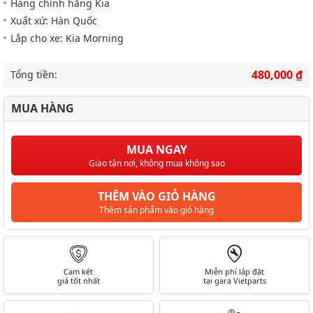
Hàng chính hãng Kia
Xuất xứ: Hàn Quốc
Lắp cho xe: Kia Morning
480,000 ₫
Tổng tiền:
MUA HÀNG
MUA NGAY
Giao tận nơi, không mua không sao
THÊM VÀO GIỎ HÀNG
Thêm sản phẩm vào giỏ hàng
Cam kết
Miễn phí lắp đặt
giá tốt nhất
tại gara Vietparts