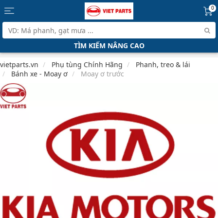
0
TÌM KIẾM NÂNG CAO
vietparts.vn
Phụ tùng Chính Hãng
Phanh, treo & lái
Bánh xe - Moay ơ
Moay ơ trước