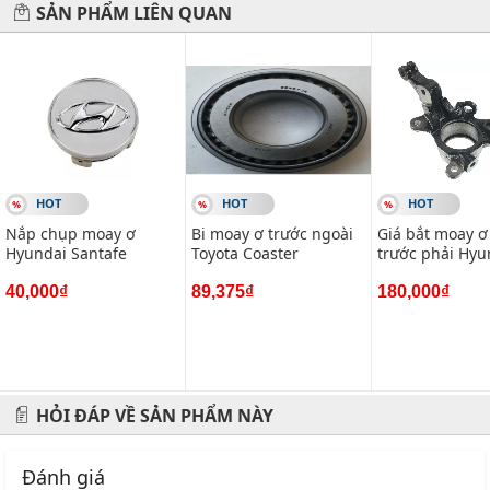
SẢN PHẨM LIÊN QUAN
Hãy đến với chúng tôi để xế yêu của bạn được chăm sóc chu
đáo nhất.
#vietparts #ascgroup #phutungotodungxuatxurochatluong
#phugiaoto #phutungoto
-------------------------------------------------------
HOT
HOT
HOT
VIETPARTS - Thương hiệu 20 năm về cung cấp phụ tùng,
Nắp chụp moay ơ
Bi moay ơ trước ngoài
Giá bắt moay ơ
phụ kiện và phụ gia xe hơi.
Hyundai Santafe
Toyota Coaster
trước phải Hyu
Địa chỉ: 434 Trần Khát Chân- Hai Bà Trưng- Hà Nội
40,000₫
89,375₫
180,000₫
Hotline: 0945 333 777
HỎI ĐÁP VỀ SẢN PHẨM NÀY
Đánh giá