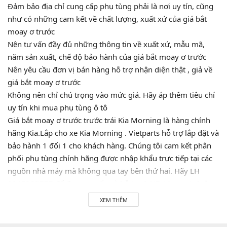
Đảm bảo địa chỉ cung cấp phụ tùng phải là nơi uy tín, cũng
như có những cam kết về chất lượng, xuất xứ của giá bắt
moay ơ trước
Nên tư vấn đầy đủ những thông tin về xuất xứ, mẫu mã,
năm sản xuất, chế độ bảo hành của giá bắt moay ơ trước
Nên yêu cầu đơn vị bán hàng hỗ trợ nhận diện thật , giả về
giá bắt moay ơ trước
Không nên chỉ chú trọng vào mức giá. Hãy áp thêm tiêu chí
uy tín khi mua phụ tùng ô tô
Giá bắt moay ơ trước trước trái Kia Morning là hàng chính
hãng Kia.Lắp cho xe Kia Morning . Vietparts hỗ trợ lắp đặt và
bảo hành 1 đổi 1 cho khách hàng. Chúng tôi cam kết phân
phối phụ tùng chính hãng được nhập khẩu trực tiếp tại các
nguồn nhà máy mà không qua tay bên thứ hai. Hãy LH
0945333777 để được tư vấn và hỗ trợ 24/7. Vietparts luôn
luôn sẵn sàng phục vụ quý khách!
XEM THÊM