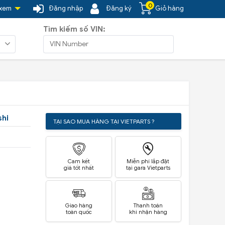
0
 xem
Đăng nhập
Đăng ký
Giỏ hàng
Tìm kiếm số VIN:
shi
TẠI SAO MUA HÀNG TẠI VIETPARTS ?
Cam kết
Miễn phí lắp đặt
giá tốt nhất
tại gara Vietparts
Giao hàng
Thanh toán
toàn quốc
khi nhận hàng