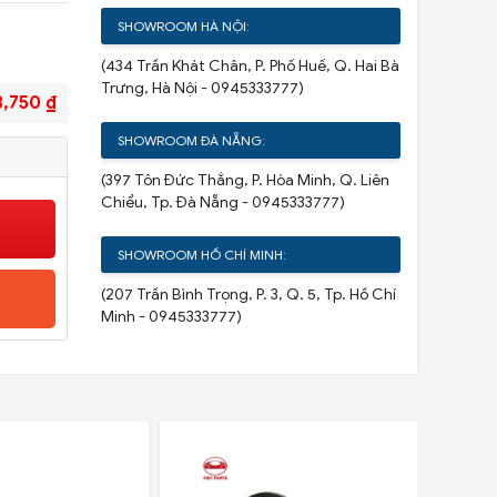
SHOWROOM HÀ NỘI:
(434 Trần Khát Chân, P. Phố Huế, Q. Hai Bà
Trưng, Hà Nội - 0945333777)
8,750 ₫
SHOWROOM ĐÀ NẴNG:
(397 Tôn Đức Thắng, P. Hòa Minh, Q. Liên
Chiểu, Tp. Đà Nẵng - 0945333777)
SHOWROOM HỒ CHÍ MINH:
(207 Trần Bình Trọng, P. 3, Q. 5, Tp. Hồ Chí
Minh - 0945333777)