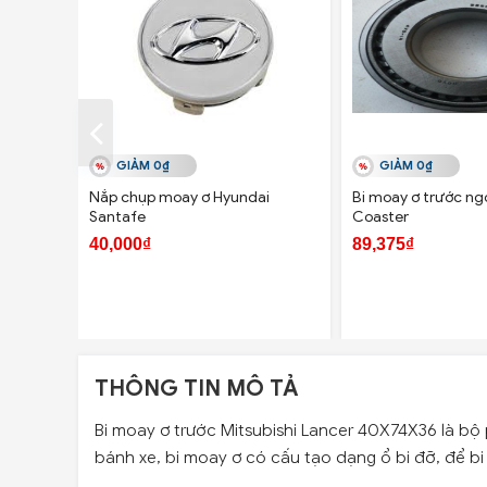
GIẢM 0₫
GIẢM 0₫
Nắp chụp moay ơ Hyundai
Bi moay ơ trước ng
Santafe
Coaster
40,000₫
89,375₫
THÔNG TIN MÔ TẢ
Bi moay ơ trước Mitsubishi Lancer 40X74X36 là bộ 
bánh xe, bi moay ơ có cấu tạo dạng ổ bi đỡ, để 