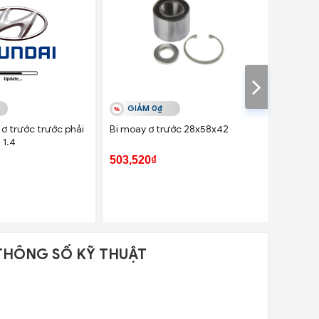
GIẢM 0₫
GIẢ
ơ trước trước phải
Bi moay ơ trước 28x58x42
Moay ơ 
 1.4
Santaf
503,520₫
360,00
THÔNG SỐ KỸ THUẬT