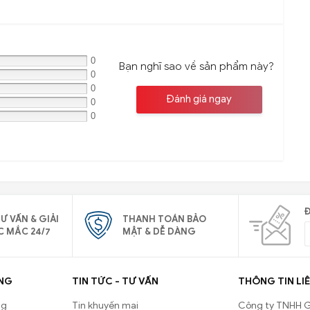
0
Bạn nghĩ sao về sản phẩm này?
0
0
Đánh giá ngay
0
0
Đ
Ư VẤN & GIẢI
THANH TOÁN BẢO
C MẮC 24/7
MẬT & DỄ DÀNG
NG
TIN TỨC - TƯ VẤN
THÔNG TIN LIÊ
ng
Tin khuyến mại
Công ty TNHH G