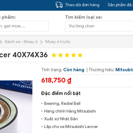
Theo dõi đơn hàng
Sản phẩm đã
n phẩm:
Tìm kiếm loại xe:
Bánh xe - Moay ơ
Moay ơ trước
ncer 40X74X36
Tình trạng:
Còn hàng
| Thương hiệu:
Mitsubi
618,750 ₫
Đặc điểm nổi bật
Bearing, Radial Ball
Hàng chính hãng Mitsubishi
Xuất xứ Nhật Bản
Lắp cho xe Mitsubishi Lancer