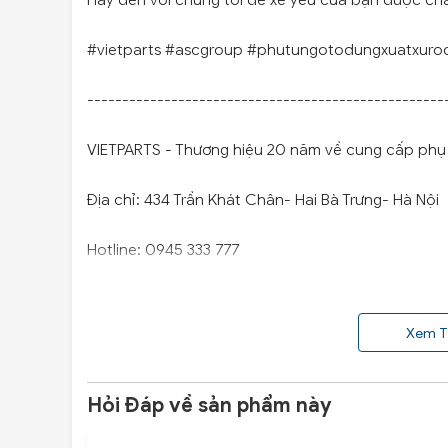
Hãy đến với chúng tôi để xế yêu của bạn được ch
#vietparts #ascgroup #phutungotodungxuatxuro
---------------------------------------------------
VIETPARTS - Thương hiệu 20 năm về cung cấp phụ t
Địa chỉ: 434 Trần Khát Chân- Hai Bà Trưng- Hà Nội
Hotline: 0945 333 777
Xem T
Hỏi Đáp về sản phẩm này