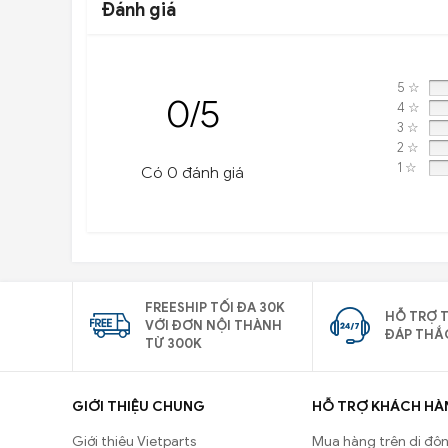
Đánh giá
5 ☆
0/5
4 ☆
3 ☆
2 ☆
1 ☆
Có 0 đánh giá
FREESHIP TỐI ĐA 30K
HỖ TRỢ T
VỚI ĐƠN NỘI THÀNH
ĐÁP THẮ
TỪ 300K
GIỚI THIỆU CHUNG
HỖ TRỢ KHÁCH HÀ
Giới thiệu Vietparts
Mua hàng trên di độ