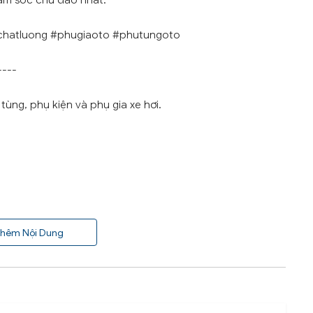
ăm sóc chu đáo nhất.
chatluong #phugiaoto #phutungoto
----
ùng, phụ kiện và phụ gia xe hơi.
hêm Nội Dung