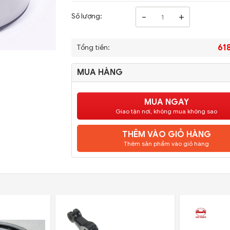
-
+
Số lượng:
61
Tổng tiền:
MUA HÀNG
MUA NGAY
Giao tận nơi, không mua không sao
THÊM VÀO GIỎ HÀNG
Thêm sản phẩm vào giỏ hàng