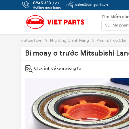
0945 333 777
sales@vietparts.vn
Hotline mua hàng
Tìm kiếm sả
vietparts.vn
Phụ tùng Chính Hãng
Phanh, treo & lái
Bi moay ơ trước Mitsubishi La
Click ảnh để xem phóng to