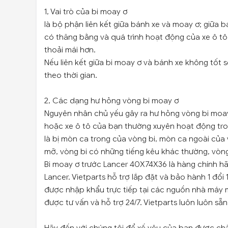
1, Vai trò của bi moay ơ
là bộ phận liên kết giữa bánh xe và moay ơ; giữa 
có thăng bằng và quá trình hoạt động của xe ô tô 
thoải mái hơn.
Nếu liên kết giữa bi moay ơ và bánh xe không tốt 
theo thời gian.
2, Các dạng hư hỏng vòng bi moay ơ
Nguyên nhân chủ yếu gây ra hư hỏng vòng bi moa
hoặc xe ô tô của bạn thường xuyên hoạt động tro
là bị mòn ca trong của vòng bi, mòn ca ngoài của vò
mỡ, vòng bi có những tiếng kêu khác thường, vòng
Bi moay ơ trước Lancer 40X74X36 là hàng chính hãn
Lancer. Vietparts hỗ trợ lắp đặt và bảo hành 1 đổ
được nhập khẩu trực tiếp tại các nguồn nhà máy 
được tư vấn và hỗ trợ 24/7. Vietparts luôn luôn s