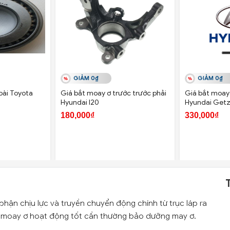
GIẢM 0₫
GIẢM 0₫
oài Toyota
Giá bắt moay ơ trước trước phải
Giá bắt moay 
Hyundai I20
Hyundai Getz
180,000₫
330,000₫
phận chịu lực và truyền chuyển động chính từ trục láp ra
bi moay ơ hoạt động tốt cần thường bảo dưỡng may ơ.