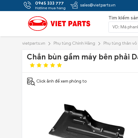
0945 333 777
sales@vietparts.vn
Hotline mua hàng
Tìm kiếm sả
vietparts.vn
Phụ tùng Chính Hãng
Phụ tùng thân vỏ
Chắn bùn gầm máy bên phải D
Click ảnh để xem phóng to