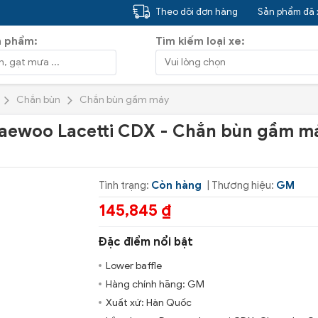
Theo dõi đơn hàng
Sản phẩm đã
n phẩm:
Tìm kiếm loại xe:
Chắn bùn
Chắn bùn gầm máy
aewoo Lacetti CDX - Chắn bùn gầm má
Tình trạng:
Còn hàng
| Thương hiệu:
GM
145,845 ₫
Đặc điểm nổi bật
Lower baffle
Hàng chính hãng: GM
Xuất xứ: Hàn Quốc