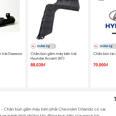
GIẢM 0₫
GIẢM 0₫
n trái Daewoo
Chắn bùn gầm máy bên trái
Chắn bùn tai 
Hyundai Accent (AT)
88,039₫
70,000₫
- Chắn bùn gầm máy bên phải Chevrolet Orlando có vai
xe tránh khỏi những tác động trực tiếp của ngoại lực.