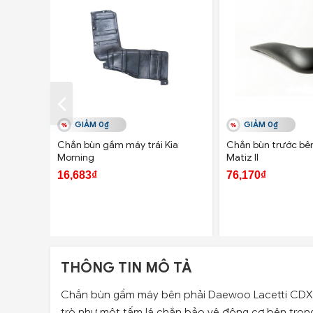
GIẢM 0₫
GIẢM 0₫
Chắn bùn gầm máy trái Kia
Chắn bùn trước bê
Morning
Matiz II
16,683₫
76,170₫
THÔNG TIN MÔ TẢ
Chắn bùn gầm máy bên phải Daewoo Lacetti CDX 
trò như một tấm lá chắn bảo vệ động cơ bên trong 