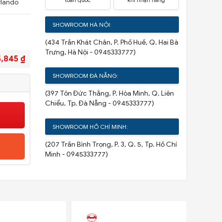
toàn quốc
khi nhận hàng
rlando
SHOWROOM HÀ NỘI:
(434 Trần Khát Chân, P. Phố Huế, Q. Hai Bà
Trưng, Hà Nội - 0945333777)
5,845 ₫
SHOWROOM ĐÀ NẴNG:
(397 Tôn Đức Thắng, P. Hòa Minh, Q. Liên
Chiểu, Tp. Đà Nẵng - 0945333777)
SHOWROOM HỒ CHÍ MINH:
(207 Trần Bình Trọng, P. 3, Q. 5, Tp. Hồ Chí
Minh - 0945333777)