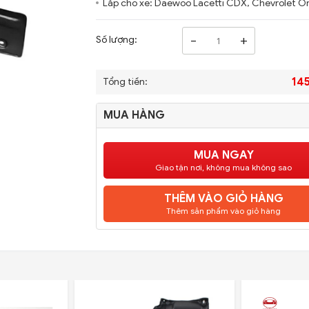
Lắp cho xe: Daewoo Lacetti CDX, Chevrolet O
-
+
Số lượng:
14
Tổng tiền:
MUA HÀNG
MUA NGAY
Giao tận nơi, không mua không sao
THÊM VÀO GIỎ HÀNG
Thêm sản phẩm vào giỏ hàng