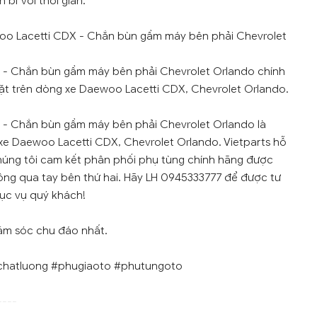
 bỉ với thời gian.
oo Lacetti CDX - Chắn bùn gầm máy bên phải Chevrolet
- Chắn bùn gầm máy bên phải Chevrolet Orlando chính
ặt trên dòng xe Daewoo Lacetti CDX, Chevrolet Orlando.
- Chắn bùn gầm máy bên phải Chevrolet Orlando là
e Daewoo Lacetti CDX, Chevrolet Orlando. Vietparts hỗ
Chúng tôi cam kết phân phối phụ tùng chính hãng được
ông qua tay bên thứ hai. Hãy LH 0945333777 để được tư
hục vụ quý khách!
ăm sóc chu đáo nhất.
chatluong #phugiaoto #phutungoto
----