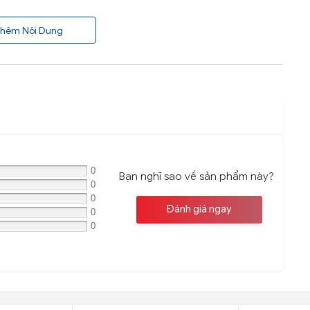
ùng, phụ kiện và phụ gia xe hơi.
hêm Nội Dung
0
Bạn nghĩ sao về sản phẩm này?
0
0
Đánh giá ngay
0
0