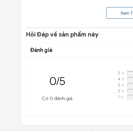
VIETPARTS - Thương hiệu 20 năm về cung cấp phụ t
Xem T
Địa chỉ: 434 Trần Khát Chân- Hai Bà Trưng- Hà Nội
Hỏi Đáp về sản phẩm này
Hotline: 0945 333 777
Đánh giá
5 ☆
0/5
4 ☆
3 ☆
2 ☆
1 ☆
Có 0 đánh giá