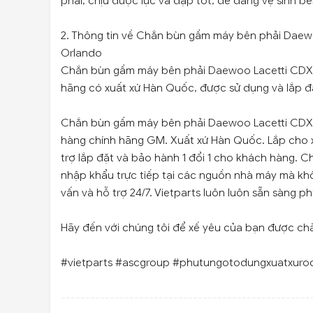
phải, chịu được lực va đập tốt, dễ dàng vệ sinh bền
2. Thông tin về Chắn bùn gầm máy bên phải Daew
Orlando
Chắn bùn gầm máy bên phải Daewoo Lacetti CDX 
hãng có xuất xứ Hàn Quốc, được sử dụng và lắp đ
Chắn bùn gầm máy bên phải Daewoo Lacetti CDX 
hàng chính hãng GM. Xuất xứ Hàn Quốc. Lắp cho x
trợ lắp đặt và bảo hành 1 đổi 1 cho khách hàng. 
nhập khẩu trực tiếp tại các nguồn nhà máy mà kh
vấn và hỗ trợ 24/7. Vietparts luôn luôn sẵn sàng p
Hãy đến với chúng tôi để xế yêu của bạn được ch
#vietparts #ascgroup #phutungotodungxuatxuro
---------------------------------------------------