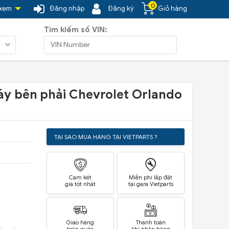
0
 xem
Đăng nhập
Đăng ký
Giỏ hàng
Tìm kiếm số VIN:
y bên phải Chevrolet Orlando
TẠI SAO MUA HÀNG TẠI VIETPARTS ?
Cam kết
Miễn phí lắp đặt
giá tốt nhất
tại gara Vietparts
Giao hàng
Thanh toán