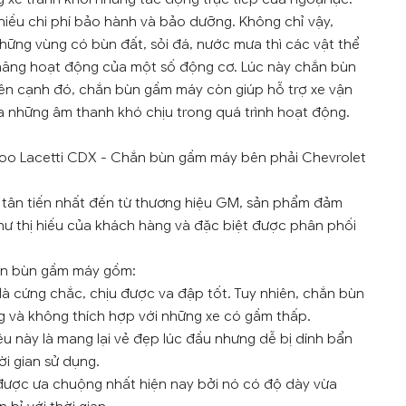
nhiều chi phí bảo hành và bảo dưỡng. Không chỉ vậy,
những vùng có bùn đất, sỏi đá, nước mưa thì các vật thể
 năng hoạt động của một số động cơ. Lúc này chắn bùn
Bên cạnh đó, chắn bùn gầm máy còn giúp hỗ trợ xe vận
a những âm thanh khó chịu trong quá trình hoạt động.
oo Lacetti CDX - Chắn bùn gầm máy bên phải Chevrolet
 tân tiến nhất đến từ thương hiệu GM, sản phẩm đảm
hư thị hiếu của khách hàng và đặc biệt được phân phối
hắn bùn gầm máy gồm:
là cứng chắc, chịu được va đập tốt. Tuy nhiên, chắn bùn
 và không thích hợp với những xe có gầm thấp.
u này là mang lại vẻ đẹp lúc đầu nhưng dễ bị dính bẩn
i gian sử dụng.
được ưa chuộng nhất hiện nay bởi nó có độ dày vừa