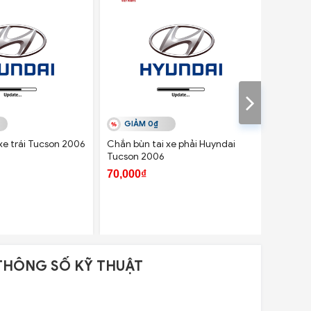
GIẢM 0₫
GIẢ
xe trái Tucson 2006
Chắn bùn tai xe phải Huyndai
Chắn bù
Tucson 2006
Forte
70,000₫
112,00
THÔNG SỐ KỸ THUẬT