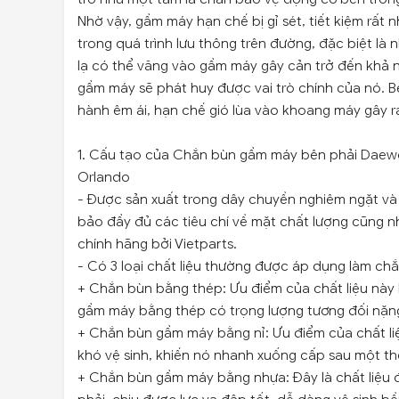
Nhờ vậy, gầm máy hạn chế bị gỉ sét, tiết kiệm rất 
trong quá trình lưu thông trên đường, đặc biệt là 
lạ có thể văng vào gầm máy gây cản trở đến khả
gầm máy sẽ phát huy được vai trò chính của nó. 
hành êm ái, hạn chế gió lùa vào khoang máy gây r
1. Cấu tạo của Chắn bùn gầm máy bên phải Daew
Orlando
- Được sản xuất trong dây chuyền nghiêm ngặt và
bảo đầy đủ các tiêu chí về mặt chất lượng cũng n
chính hãng bởi Vietparts.
- Có 3 loại chất liệu thường được áp dụng làm c
+ Chắn bùn bằng thép: Ưu điểm của chất liệu này 
gầm máy bằng thép có trọng lượng tương đối nặng
+ Chắn bùn gầm máy bằng nỉ: Ưu điểm của chất liệ
khó vệ sinh, khiến nó nhanh xuống cấp sau một thờ
+ Chắn bùn gầm máy bằng nhựa: Đây là chất liệu 