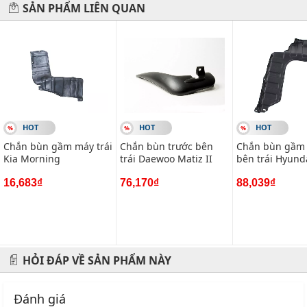
SẢN PHẨM LIÊN QUAN
Hãy đến với chúng tôi để xế yêu của bạn được chăm sóc chu
đáo nhất.
#vietparts #ascgroup #phutungotodungxuatxurochatluong
#phugiaoto #phutungoto
-------------------------------------------------------
HOT
HOT
HOT
VIETPARTS - Thương hiệu 20 năm về cung cấp phụ tùng,
Chắn bùn gầm máy trái
Chắn bùn trước bên
Chắn bùn gầm
phụ kiện và phụ gia xe hơi.
Kia Morning
trái Daewoo Matiz II
bên trái Hyund
Accent (AT)
Địa chỉ: 434 Trần Khát Chân- Hai Bà Trưng- Hà Nội
16,683₫
76,170₫
88,039₫
Hotline: 0945 333 777
HỎI ĐÁP VỀ SẢN PHẨM NÀY
Đánh giá