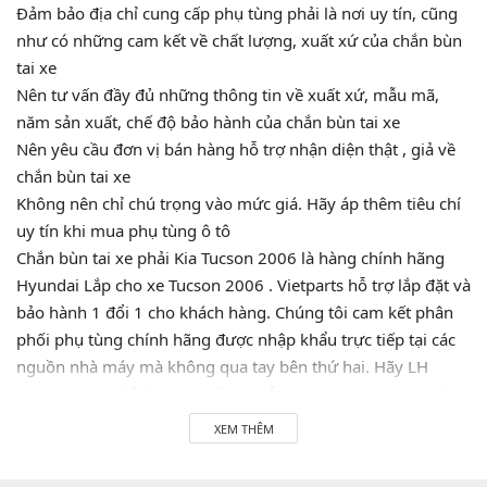
Đảm bảo địa chỉ cung cấp phụ tùng phải là nơi uy tín, cũng
như có những cam kết về chất lượng, xuất xứ của chắn bùn
tai xe
Nên tư vấn đầy đủ những thông tin về xuất xứ, mẫu mã,
năm sản xuất, chế độ bảo hành của chắn bùn tai xe
Nên yêu cầu đơn vị bán hàng hỗ trợ nhận diện thật , giả về
chắn bùn tai xe
Không nên chỉ chú trọng vào mức giá. Hãy áp thêm tiêu chí
uy tín khi mua phụ tùng ô tô
Chắn bùn tai xe phải Kia Tucson 2006 là hàng chính hãng
Hyundai Lắp cho xe Tucson 2006 . Vietparts hỗ trợ lắp đặt và
bảo hành 1 đổi 1 cho khách hàng. Chúng tôi cam kết phân
phối phụ tùng chính hãng được nhập khẩu trực tiếp tại các
nguồn nhà máy mà không qua tay bên thứ hai. Hãy LH
0945333777 để được tư vấn và hỗ trợ 24/7. Vietparts luôn
luôn sẵn sàng phục vụ quý khách!
XEM THÊM