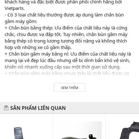
khách hàng và đặc biệt được phân phối chính hãng bởi
Vietparts.
- Có 3 loại chất liệu thường được áp dụng làm chắn bùn
gầm máy gồm:
+ Chắn bùn bằng thép: Ưu điểm của chất liệu này là cứng
chắc, chịu được va đập tốt. Tuy nhiên, chắn bùn gầm máy
bằng thép có trọng lượng tương đối nặng và không thích
hợp với những xe có gầm thấp.
+ Chắn bùn gầm máy bằng nỉ: Ưu điểm của chất liệu này là
mang lại vẻ đẹp lúc đầu nhưng dễ bị dính bẩn khó vệ sinh,
khiến nó nhanh xuống cấp sau một thời gian sử dụng.
+ Chắn bùn gầm máy bằng nhựa: Đây là chất liệu được ưa
chuộng nhất hiện nay bởi nó có độ dày vừa phải, chịu được
lực va đập tốt, dễ dàng vệ sinh bền bỉ với thời gian.
XEM THÊM
2. Thông tin về Chắn bùn gầm máy bên trái Hyundai Elantra
Chắn bùn gầm máy bên trái Hyundai Elantra chính hãng có
SẢN PHẨM LIÊN QUAN
xuất xứ Hàn Quốc, được sử dụng và lắp đặt trên dòng xe
Hyundai Elantra.
Chắn bùn gầm máy bên trái Hyundai Elantra là hàng chính
hãng Hyundai. Xuất xứ Hàn Quốc. Lắp cho xe Hyundai