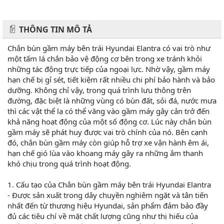
THÔNG TIN MÔ TẢ
Chắn bùn gầm máy bên trái Hyundai Elantra có vai trò như
một tấm lá chắn bảo vệ động cơ bên trong xe tránh khỏi
những tác động trực tiếp của ngoại lực. Nhờ vậy, gầm máy
hạn chế bị gỉ sét, tiết kiệm rất nhiều chi phí bảo hành và bảo
dưỡng. Không chỉ vậy, trong quá trình lưu thông trên
đường, đặc biệt là những vùng có bùn đất, sỏi đá, nước mưa
thì các vật thể lạ có thể văng vào gầm máy gây cản trở đến
khả năng hoạt động của một số động cơ. Lúc này chắn bùn
gầm máy sẽ phát huy được vai trò chính của nó. Bên cạnh
đó, chắn bùn gầm máy còn giúp hỗ trợ xe vận hành êm ái,
hạn chế gió lùa vào khoang máy gây ra những âm thanh
khó chịu trong quá trình hoạt động.
1. Cấu tạo của Chắn bùn gầm máy bên trái Hyundai Elantra
- Được sản xuất trong dây chuyền nghiêm ngặt và tân tiến
nhất đến từ thương hiệu Hyundai, sản phẩm đảm bảo đầy
đủ các tiêu chí về mặt chất lượng cũng như thị hiếu của