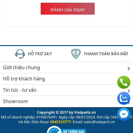
ĐÁNH GIÁ NGAY
HỖ TRỢ 24/7
THANH TOÁN BẢO MẬT
Giới thiệu chung
Hỗ trợ khách hàng
Tin tức - tư vấn
Showroom
Copyright © 2017 by Vietparts.vn
Mã số doanh nghiệp: 0109676491. Ngày cấp: 08/01/2024. Nơi cấp: SKH & ĐT TP.
Hà Nội. Điện thoại:
0945333777
. Email: sales@vietparts.vn