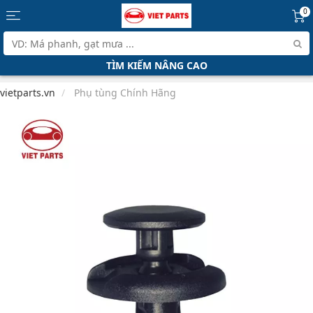
0
TÌM KIẾM NÂNG CAO
vietparts.vn
Phụ tùng Chính Hãng