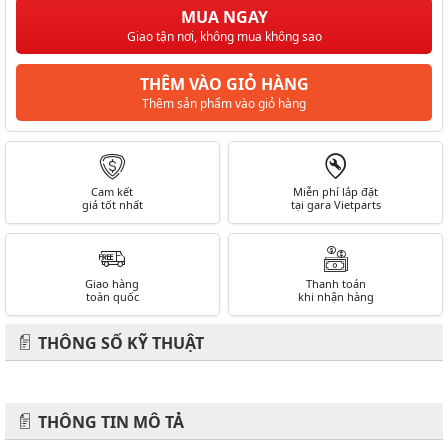
MUA NGAY
Giao tận nơi, không mua không sao
THÊM VÀO GIỎ HÀNG
Thêm sản phẩm vào giỏ hàng
Cam kết
Miễn phí lắp đặt
giá tốt nhất
tại gara Vietparts
Giao hàng
Thanh toán
toàn quốc
khi nhận hàng
THÔNG SỐ KỸ THUẬT
THÔNG TIN MÔ TẢ