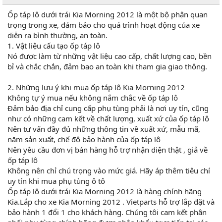
Ốp táp lô dưới trái Kia Morning 2012 là một bộ phận quan
trọng trong xe, đảm bảo cho quá trình hoạt động của xe
diễn ra bình thường, an toàn.
1. Vật liệu cấu tạo ốp táp lô
Nó được làm từ những vật liệu cao cấp, chất lượng cao, bền
bỉ và chắc chắn, đảm bao an toàn khi tham gia giao thông.
2. Những lưu ý khi mua ốp táp lô Kia Morning 2012
Không tự ý mua nếu không nắm chắc về ốp táp lô
Đảm bảo địa chỉ cung cấp phụ tùng phải là nơi uy tín, cũng
như có những cam kết về chất lượng, xuất xứ của ốp táp lô
Nên tư vấn đầy đủ những thông tin về xuất xứ, mẫu mã,
năm sản xuất, chế độ bảo hành của ốp táp lô
Nên yêu cầu đơn vị bán hàng hỗ trợ nhận diện thật , giả về
ốp táp lô
Không nên chỉ chú trọng vào mức giá. Hãy áp thêm tiêu chí
uy tín khi mua phụ tùng ô tô
Ốp táp lô dưới trái Kia Morning 2012 là hàng chính hãng
Kia.Lắp cho xe Kia Morning 2012 . Vietparts hỗ trợ lắp đặt và
bảo hành 1 đổi 1 cho khách hàng. Chúng tôi cam kết phân