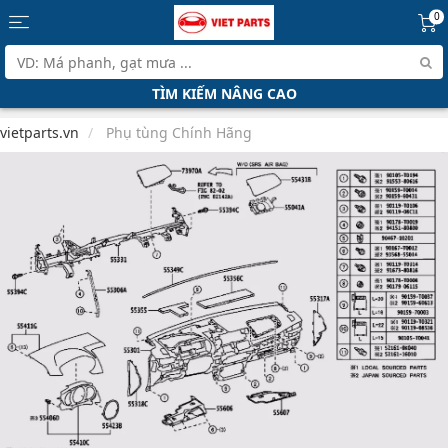
0
TÌM KIẾM NÂNG CAO
vietparts.vn
Phụ tùng Chính Hãng