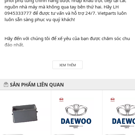
phối phụ tùng chính hãng được nhập khẩu trực tiếp tại các
nguồn nhà máy mà không qua tay bên thứ hai. Hãy LH
0945333777 để được tư vấn và hỗ trợ 24/7. Vietparts luôn
luôn sẵn sàng phục vụ quý khách!
Hãy đến với chúng tôi để xế yêu của bạn được chăm sóc chu
đáo nhất.
#vietparts #ascgroup #phutungotodungxuatxurochatluong
#phugiaoto #phutungoto
XEM THÊM
-------------------------------------------------------
VIETPARTS - Thương hiệu 20 năm về cung cấp phụ tùng,
SẢN PHẨM LIÊN QUAN
phụ kiện và phụ gia xe hơi.
Địa chỉ: 434 Trần Khát Chân- Hai Bà Trưng- Hà Nội
Hotline: 0945 333 777