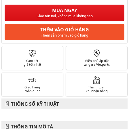
MUA NGAY
Giao tận nơi, không mua không sao
THÊM VÀO GIỎ HÀNG
Thêm sản phẩm vào giỏ hàng
Cam kết
Miễn phí lắp đặt
giá tốt nhất
tại gara Vietparts
Giao hàng
Thanh toán
toàn quốc
khi nhận hàng
THÔNG SỐ KỸ THUẬT
THÔNG TIN MÔ TẢ