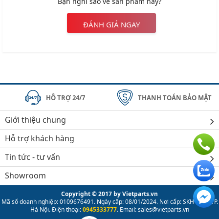
Bạn nghĩ sao về sản phẩm này?
ĐÁNH GIÁ NGAY
HỖ TRỢ 24/7
THANH TOÁN BẢO MẬT
Giới thiệu chung
Hỗ trợ khách hàng
Tin tức - tư vấn
Showroom
Copyright © 2017 by Vietparts.vn
Mã số doanh nghiệp: 0109676491. Ngày cấp: 08/01/2024. Nơi cấp: SKH & ĐT TP.
Hà Nội. Điện thoại:
0945333777
. Email: sales@vietparts.vn