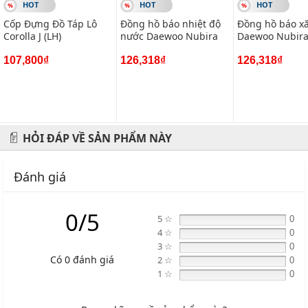
HOT
HOT
HOT
Cốp Đựng Đồ Táp Lô
Đồng hồ báo nhiệt độ
Đồng hồ báo x
Corolla J (LH)
nước Daewoo Nubira
Daewoo Nubir
107,800₫
126,318₫
126,318₫
HỎI ĐÁP VỀ SẢN PHẨM NÀY
Đánh giá
0/5
5 ☆
0
4 ☆
0
3 ☆
0
Có 0 đánh giá
2 ☆
0
1 ☆
0