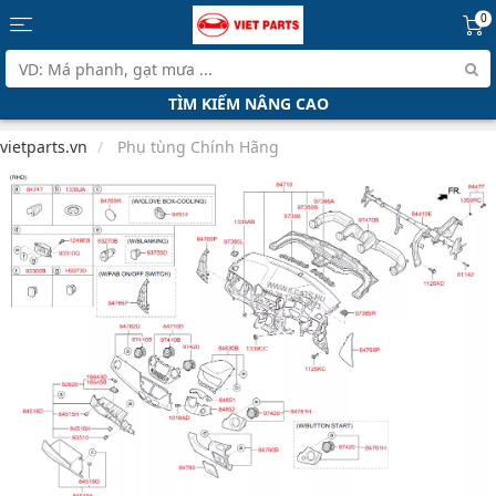
0
TÌM KIẾM NÂNG CAO
vietparts.vn
Phụ tùng Chính Hãng