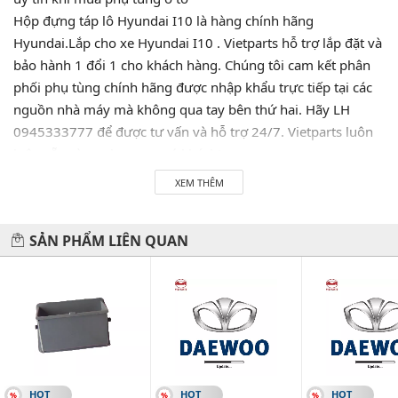
Hộp đựng táp lô Hyundai I10 là hàng chính hãng
Hyundai.Lắp cho xe Hyundai I10 . Vietparts hỗ trợ lắp đặt và
bảo hành 1 đổi 1 cho khách hàng. Chúng tôi cam kết phân
phối phụ tùng chính hãng được nhập khẩu trực tiếp tại các
nguồn nhà máy mà không qua tay bên thứ hai. Hãy LH
0945333777 để được tư vấn và hỗ trợ 24/7. Vietparts luôn
luôn sẵn sàng phục vụ quý khách!
XEM THÊM
Hãy đến với chúng tôi để xế yêu của bạn được chăm sóc chu
SẢN PHẨM LIÊN QUAN
đáo nhất.
#vietparts #ascgroup #phutungotodungxuatxurochatluong
#phugiaoto #phutungoto
-------------------------------------------------------
VIETPARTS - Thương hiệu 20 năm về cung cấp phụ tùng,
HOT
HOT
HOT
phụ kiện và phụ gia xe hơi.