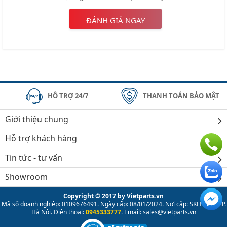
ĐÁNH GIÁ NGAY
HỖ TRỢ 24/7
THANH TOÁN BẢO MẬT
Giới thiệu chung
Hỗ trợ khách hàng
Tin tức - tư vấn
Showroom
Copyright © 2017 by Vietparts.vn
Mã số doanh nghiệp: 0109676491. Ngày cấp: 08/01/2024. Nơi cấp: SKH & ĐT TP.
Hà Nội. Điện thoại:
0945333777
. Email: sales@vietparts.vn