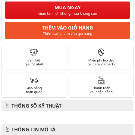
MUA NGAY
Giao tận nơi, không mua không sao
THÊM VÀO GIỎ HÀNG
Thêm sản phẩm vào giỏ hàng
Cam kết
Miễn phí lắp đặt
giá tốt nhất
tại gara Vietparts
Giao hàng
Thanh toán
toàn quốc
khi nhận hàng
THÔNG SỐ KỸ THUẬT
THÔNG TIN MÔ TẢ