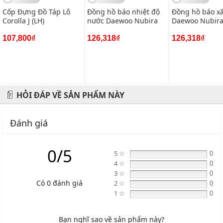
Cốp Đựng Đồ Táp Lô
Đồng hồ báo nhiệt độ
Đồng hồ báo x
Corolla J (LH)
nước Daewoo Nubira
Daewoo Nubir
Địa chỉ: 434 Trần Khát Chân- Hai Bà Trưng- Hà Nội
107,800₫
126,318₫
126,318₫
Hotline: 0945 333 777
HỎI ĐÁP VỀ SẢN PHẨM NÀY
Đánh giá
0/5
5 ☆
0
4 ☆
0
3 ☆
0
Có 0 đánh giá
2 ☆
0
1 ☆
0
Bạn nghĩ sao về sản phẩm này?