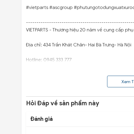
#vietparts #ascgroup #phutungotodungxuatxuro
---------------------------------------------------
VIETPARTS - Thương hiệu 20 năm về cung cấp phụ t
Địa chỉ: 434 Trần Khát Chân- Hai Bà Trưng- Hà Nội
Hotline: 0945 333 777
Xem T
Hỏi Đáp về sản phẩm này
Đánh giá