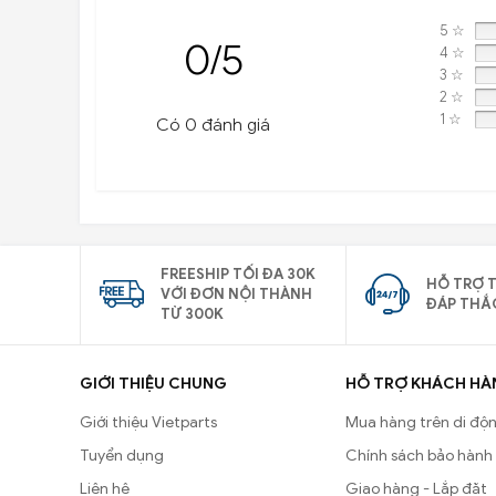
5 ☆
0/5
4 ☆
3 ☆
2 ☆
1 ☆
Có 0 đánh giá
FREESHIP TỐI ĐA 30K
HỖ TRỢ T
VỚI ĐƠN NỘI THÀNH
ĐÁP THẮ
TỪ 300K
GIỚI THIỆU CHUNG
HỖ TRỢ KHÁCH HÀ
Giới thiệu Vietparts
Mua hàng trên di độ
Tuyển dụng
Chính sách bảo hành
Liên hệ
Giao hàng - Lắp đặt