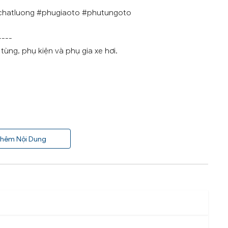
chatluong #phugiaoto #phutungoto
----
ùng, phụ kiện và phụ gia xe hơi.
hêm Nội Dung