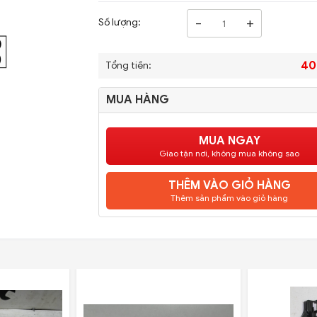
-
+
Số lượng:
40
Tổng tiền:
MUA HÀNG
MUA NGAY
Giao tận nơi, không mua không sao
THÊM VÀO GIỎ HÀNG
Thêm sản phẩm vào giỏ hàng