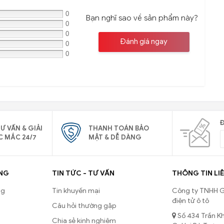
0
Bạn nghĩ sao về sản phẩm này?
0
0
Đánh giá ngay
0
0
Đ
Ư VẤN & GIẢI
THANH TOÁN BẢO
C MẮC 24/7
MẬT & DỄ DÀNG
NG
TIN TỨC - TƯ VẤN
THÔNG TIN LIÊ
ng
Tin khuyến mại
Công ty TNHH G
điện tử ô tô
Câu hỏi thường gặp
Số 434 Trần Kh
Chia sẻ kinh nghiệm