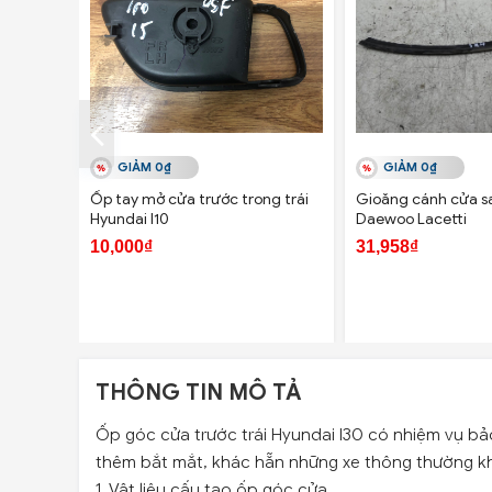
GIẢM 0₫
GIẢM 0₫
Ốp tay mở cửa trước trong trái
Gioăng cánh cửa s
Hyundai I10
Daewoo Lacetti
10,000₫
31,958₫
THÔNG TIN MÔ TẢ
Ốp góc cửa trước trái Hyundai I30 có nhiệm vụ bảo
thêm bắt mắt, khác hẵn những xe thông thường k
1. Vật liệu cấu tạo ốp góc cửa