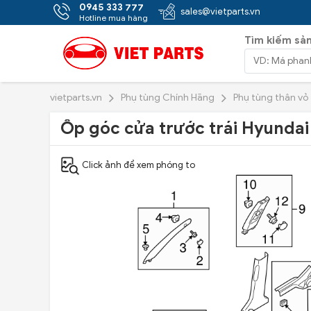
0945 333 777
sales@vietparts.vn
Hotline mua hàng
Tìm kiếm sả
vietparts.vn
Phụ tùng Chính Hãng
Phụ tùng thân vỏ
Ốp góc cửa trước trái Hyundai
Click ảnh để xem phóng to