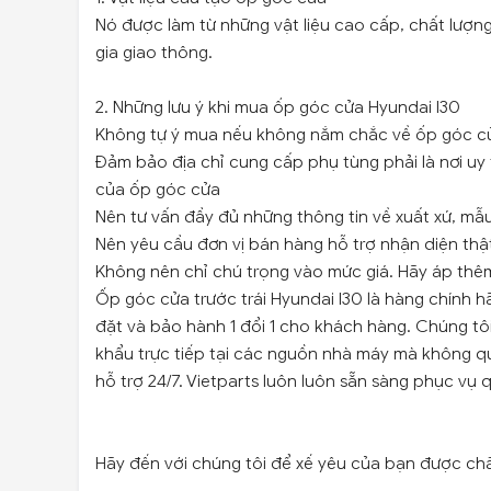
Nó được làm từ những vật liệu cao cấp, chất lượn
gia giao thông.
2. Những lưu ý khi mua ốp góc cửa Hyundai I30
Không tự ý mua nếu không nắm chắc về ốp góc c
Đảm bảo địa chỉ cung cấp phụ tùng phải là nơi uy 
của ốp góc cửa
Nên tư vấn đầy đủ những thông tin về xuất xứ, m
Nên yêu cầu đơn vị bán hàng hỗ trợ nhận diện thật
Không nên chỉ chú trọng vào mức giá. Hãy áp thêm 
Ốp góc cửa trước trái Hyundai I30 là hàng chính h
đặt và bảo hành 1 đổi 1 cho khách hàng. Chúng t
khẩu trực tiếp tại các nguồn nhà máy mà không q
hỗ trợ 24/7. Vietparts luôn luôn sẵn sàng phục vụ 
Hãy đến với chúng tôi để xế yêu của bạn được ch