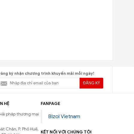
ăng ký nhận chương trình khuyến mãi mỗi ngày!
ĐĂNG KÝ
N HỆ
FANPAGE
iải pháp thương mại
Bizol Vietnam
át Chân, P. Phố Huế,
KẾT NỐI VỚI CHÚNG TÔI