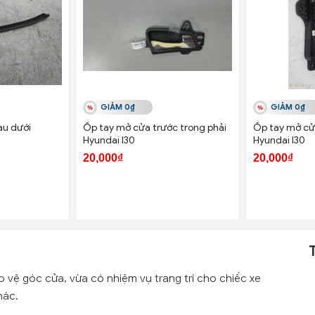
GIẢM 0₫
GIẢM 0₫
au dưới
Ốp tay mở cửa trước trong phải
Ốp tay mở cửa
Hyundai I30
Hyundai I30
20,000₫
20,000₫
 vệ góc cửa, vừa có nhiệm vụ trang trí cho chiếc xe
hác.