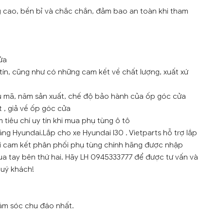
g cao, bền bỉ và chắc chắn, đảm bao an toàn khi tham
ửa
tín, cũng như có những cam kết về chất lượng, xuất xứ
ẫu mã, năm sản xuất, chế độ bảo hành của ốp góc cửa
 , giả về ốp góc cửa
tiêu chí uy tín khi mua phụ tùng ô tô
ãng Hyundai.Lắp cho xe Hyundai I30 . Vietparts hỗ trợ lắp
ôi cam kết phân phối phụ tùng chính hãng được nhập
ua tay bên thứ hai. Hãy LH 0945333777 để được tư vấn và
quý khách!
ăm sóc chu đáo nhất.