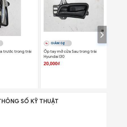
GIẢM 0₫
GIẢ
 trước trong trái
Ốp tay mở cửa Sau trong trái
Giá bắt
Hyundai I30
trái Kia
20,000₫
30,000
THÔNG SỐ KỸ THUẬT