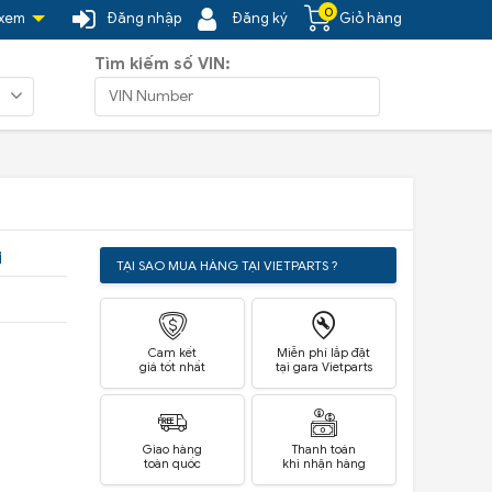
0
 xem
Đăng nhập
Đăng ký
Giỏ hàng
Tìm kiếm số VIN:
i
TẠI SAO MUA HÀNG TẠI VIETPARTS ?
Cam kết
Miễn phí lắp đặt
giá tốt nhất
tại gara Vietparts
Giao hàng
Thanh toán
toàn quốc
khi nhận hàng