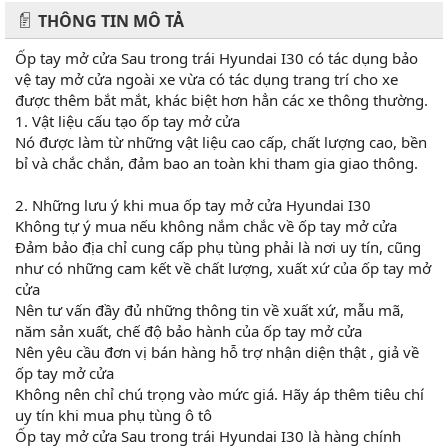
THÔNG TIN MÔ TẢ
Ốp tay mở cửa Sau trong trái Hyundai I30 có tác dụng bảo
vệ tay mở cửa ngoài xe vừa có tác dụng trang trí cho xe
được thêm bắt mắt, khác biệt hơn hẳn các xe thông thường.
1. Vật liệu cấu tạo ốp tay mở cửa
Nó được làm từ những vật liệu cao cấp, chất lượng cao, bền
bỉ và chắc chắn, đảm bao an toàn khi tham gia giao thông.
2. Những lưu ý khi mua ốp tay mở cửa Hyundai I30
Không tự ý mua nếu không nắm chắc về ốp tay mở cửa
Đảm bảo địa chỉ cung cấp phụ tùng phải là nơi uy tín, cũng
như có những cam kết về chất lượng, xuất xứ của ốp tay mở
cửa
Nên tư vấn đầy đủ những thông tin về xuất xứ, mẫu mã,
năm sản xuất, chế độ bảo hành của ốp tay mở cửa
Nên yêu cầu đơn vị bán hàng hỗ trợ nhận diện thật , giả về
ốp tay mở cửa
Không nên chỉ chú trọng vào mức giá. Hãy áp thêm tiêu chí
uy tín khi mua phụ tùng ô tô
Ốp tay mở cửa Sau trong trái Hyundai I30 là hàng chính