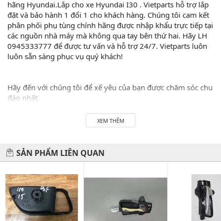
hãng Hyundai.Lắp cho xe Hyundai I30 . Vietparts hỗ trợ lắp
đặt và bảo hành 1 đổi 1 cho khách hàng. Chúng tôi cam kết
phân phối phụ tùng chính hãng được nhập khẩu trực tiếp tại
các nguồn nhà máy mà không qua tay bên thứ hai. Hãy LH
0945333777 để được tư vấn và hỗ trợ 24/7. Vietparts luôn
luôn sẵn sàng phục vụ quý khách!
Hãy đến với chúng tôi để xế yêu của bạn được chăm sóc chu
đáo nhất.
#vietparts #ascgroup #phutungotodungxuatxurochatluong
XEM THÊM
#phugiaoto #phutungoto
-------------------------------------------------------
SẢN PHẨM LIÊN QUAN
VIETPARTS - Thương hiệu 20 năm về cung cấp phụ tùng,
phụ kiện và phụ gia xe hơi.
Địa chỉ: 434 Trần Khát Chân- Hai Bà Trưng- Hà Nội
Hotline: 0945 333 777