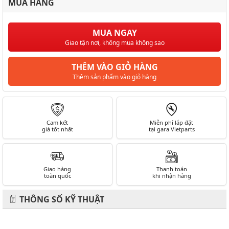
MUA HÀNG
MUA NGAY
Giao tận nơi, không mua không sao
THÊM VÀO GIỎ HÀNG
Thêm sản phẩm vào giỏ hàng
Cam kết
Miễn phí lắp đặt
giá tốt nhất
tại gara Vietparts
Giao hàng
Thanh toán
toàn quốc
khi nhận hàng
THÔNG SỐ KỸ THUẬT