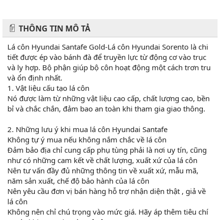
THÔNG TIN MÔ TẢ
Lá côn Hyundai Santafe Gold-Lá côn Hyundai Sorento là chi
tiết được ép vào bánh đà để truyền lực từ động cơ vào trục
và ly hợp. Bộ phận giúp bộ côn hoạt động một cách trơn tru
và ổn định nhất.
1. Vật liệu cấu tạo lá côn
Nó được làm từ những vật liệu cao cấp, chất lượng cao, bền
bỉ và chắc chắn, đảm bao an toàn khi tham gia giao thông.
2. Những lưu ý khi mua lá côn Hyundai Santafe
Không tự ý mua nếu không nắm chắc về lá côn
Đảm bảo địa chỉ cung cấp phụ tùng phải là nơi uy tín, cũng
như có những cam kết về chất lượng, xuất xứ của lá côn
Nên tư vấn đầy đủ những thông tin về xuất xứ, mẫu mã,
năm sản xuất, chế độ bảo hành của lá côn
Nên yêu cầu đơn vị bán hàng hỗ trợ nhận diện thật , giả về
lá côn
Không nên chỉ chú trọng vào mức giá. Hãy áp thêm tiêu chí