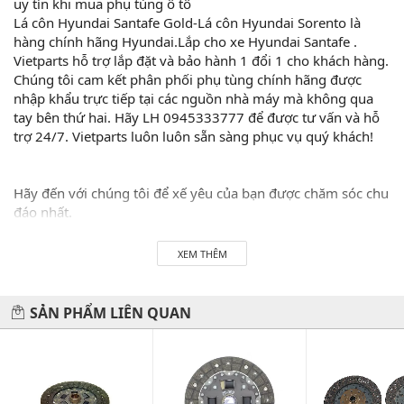
uy tín khi mua phụ tùng ô tô
Lá côn Hyundai Santafe Gold-Lá côn Hyundai Sorento là
hàng chính hãng Hyundai.Lắp cho xe Hyundai Santafe .
Vietparts hỗ trợ lắp đặt và bảo hành 1 đổi 1 cho khách hàng.
Chúng tôi cam kết phân phối phụ tùng chính hãng được
nhập khẩu trực tiếp tại các nguồn nhà máy mà không qua
tay bên thứ hai. Hãy LH 0945333777 để được tư vấn và hỗ
trợ 24/7. Vietparts luôn luôn sẵn sàng phục vụ quý khách!
Hãy đến với chúng tôi để xế yêu của bạn được chăm sóc chu
đáo nhất.
#vietparts #ascgroup #phutungotodungxuatxurochatluong
XEM THÊM
#phugiaoto #phutungoto
-------------------------------------------------------
SẢN PHẨM LIÊN QUAN
VIETPARTS - Thương hiệu 20 năm về cung cấp phụ tùng,
phụ kiện và phụ gia xe hơi.
Địa chỉ: 434 Trần Khát Chân- Hai Bà Trưng- Hà Nội