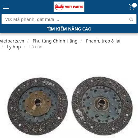
0
TÌM KIẾM NÂNG CAO
vietparts.vn
Phụ tùng Chính Hãng
Phanh, treo & lái
Ly hợp
Lá côn