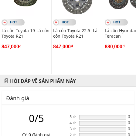
Hotline: 0945 333 777
HOT
HOT
HOT
Lá côn Toyota 19-Lá côn
Lá côn Toyota 22.5 -Lá
Lá côn Hyundai
Toyota R21
côn Toyota R21
Teracan
847,000₫
847,000₫
880,000₫
HỎI ĐÁP VỀ SẢN PHẨM NÀY
Đánh giá
0/5
5 ☆
0
4 ☆
0
3 ☆
0
Có 0 đánh giá
2 ☆
0