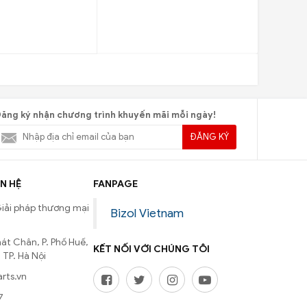
ăng ký nhận chương trình khuyến mãi mỗi ngày!
ĐĂNG KÝ
N HỆ
FANPAGE
iải pháp thương mại
Bizol Vietnam
át Chân, P. Phố Huế,
KẾT NỐI VỚI CHÚNG TÔI
 TP. Hà Nội
arts.vn
7