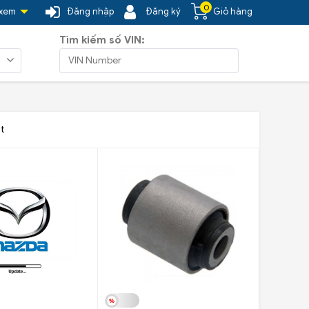
0
 xem
Đăng nhập
Đăng ký
Giỏ hàng
Tìm kiếm số VIN:
t