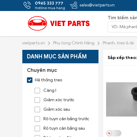
0945 333 777
sales@vietparts.vn
Hotline mua hàng
Tìm kiếm sả
vietparts.vn
Phụ tùng Chính Hãng
Phanh, treo & lái
DANH MỤC SẢN PHẨM
Sắp xếp theo:
Chuyên mục
Hệ thống treo
Càng I
Giảm xóc trước
Giảm xóc sau
Rô tuyn cân bằng trước
Rô tuyn cân bằng sau