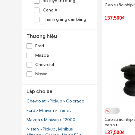
Rô tuyn trụ đứng
Cao su ắc nhíp N
Càng A
137,500₫
Thanh giằng cân bằng
trước
Thanh giằng cân bằng
Thương hiệu
sau
Ford
Lò xo giảm xóc
Mazda
Bát bèo giảm xóc
Chevrolet
Cao su càng A
Nissan
Càng cong
Giá đỡ giảm xóc sau
Lắp cho xe
Bóng hơi giảm xóc
Chevrolet
>
Pickup
>
Colorado
Chụp bụi giảm xóc
Ford
>
Minivan
>
Transit
Tăm bông giảm xóc
Cao su ắc nhíp 
Mazda
>
Minivan
>
E2000
Cao su treo
cao su
Nissan
>
Pickup
,
Minibus
,
137,500₫
Giằng dọc