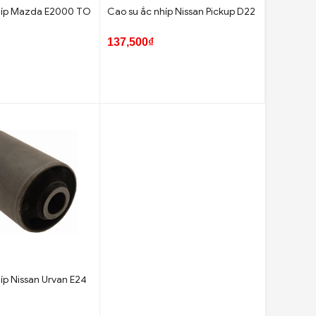
híp Mazda E2000 TO
Cao su ắc nhíp Nissan Pickup D22
137,500₫
íp Nissan Urvan E24