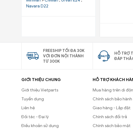
Minivan
>
Civilian
,
Urvan E24
,
Navara D22
Ốp cao su cân bằng
Cao su cân bằng
Nhíp
Giá bắt giảm xóc trước
FREESHIP TỐI ĐA 30K
HỖ TRỢ T
VỚI ĐƠN NỘI THÀNH
ĐÁP THẮ
TỪ 300K
GIỚI THIỆU CHUNG
HỖ TRỢ KHÁCH HÀ
Giới thiệu Vietparts
Mua hàng trên di độ
Tuyển dụng
Chính sách bảo hành
Liên hệ
Giao hàng - Lắp đặt
Đối tác - Đại lý
Chính sách đổi trả
Điều khoản sử dụng
Chính sách bảo mật