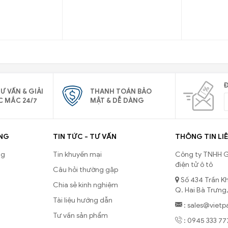
Đ
Ư VẤN & GIẢI
THANH TOÁN BẢO
C MẮC 24/7
MẬT & DỄ DÀNG
NG
TIN TỨC - TƯ VẤN
THÔNG TIN LIÊ
ng
Tin khuyến mại
Công ty TNHH G
điện tử ô tô
Câu hỏi thường gặp
Số 434 Trần Kh
Chia sẻ kinh nghiệm
Q. Hai Bà Trưng,
Tài liệu hướng dẫn
: sales@vietp
Tư vấn sản phẩm
: 0945 333 77