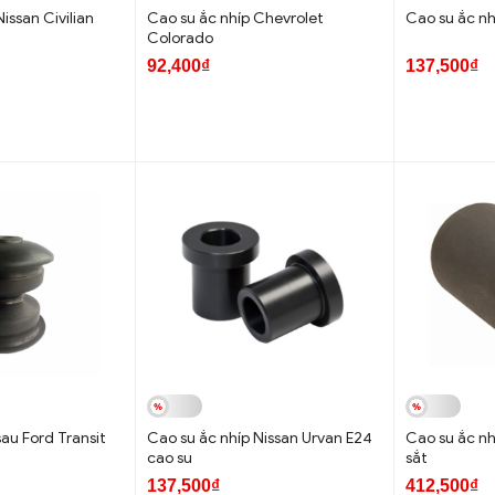
issan Civilian
Cao su ắc nhíp Chevrolet
Cao su ắc n
Colorado
92,400₫
137,500₫
sau Ford Transit
Cao su ắc nhíp Nissan Urvan E24
Cao su ắc nh
cao su
sắt
137,500₫
412,500₫