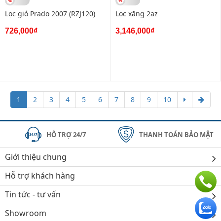
Lọc gió Prado 2007 (RZJ120)
Lọc xăng 2az
726,000₫
3,146,000₫
1
2
3
4
5
6
7
8
9
10
HỖ TRỢ 24/7
THANH TOÁN BẢO MẬT
Giới thiệu chung
Hỗ trợ khách hàng
Tin tức - tư vấn
Showroom