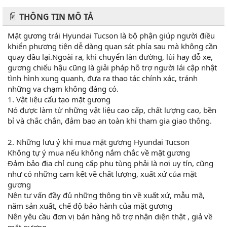
THÔNG TIN MÔ TẢ
Mặt gương trái Hyundai Tucson là bộ phận giúp người điều
khiển phương tiện dễ dàng quan sát phía sau mà không cần
quay đầu lại.Ngoài ra, khi chuyển làn đường, lùi hay đỗ xe,
gương chiếu hậu cũng là giải pháp hỗ trợ người lái cập nhật
tình hình xung quanh, đưa ra thao tác chính xác, tránh
những va chạm không đáng có.
1. Vật liệu cấu tạo mặt gương
Nó được làm từ những vật liệu cao cấp, chất lượng cao, bền
bỉ và chắc chắn, đảm bao an toàn khi tham gia giao thông.
2. Những lưu ý khi mua mặt gương Hyundai Tucson
Không tự ý mua nếu không nắm chắc về mặt gương
Đảm bảo địa chỉ cung cấp phụ tùng phải là nơi uy tín, cũng
như có những cam kết về chất lượng, xuất xứ của mặt
gương
Nên tư vấn đầy đủ những thông tin về xuất xứ, mẫu mã,
năm sản xuất, chế độ bảo hành của mặt gương
Nên yêu cầu đơn vị bán hàng hỗ trợ nhận diện thật , giả về
mặt gương