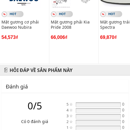
Địa chỉ: 434 Trần Khát Chân- Hai Bà Trưng- Hà Nội
HOT
HOT
HOT
Hotline: 0945 333 777
Mặt gương cơ phải
Mặt gương phải Kia
Mặt gương trái
Daewoo Nubira
Pride 2008
Spectra
54,573₫
66,006₫
69,870₫
HỎI ĐÁP VỀ SẢN PHẨM NÀY
Đánh giá
0/5
5 ☆
0
4 ☆
0
3 ☆
0
Có 0 đánh giá
2 ☆
0
1 ☆
0