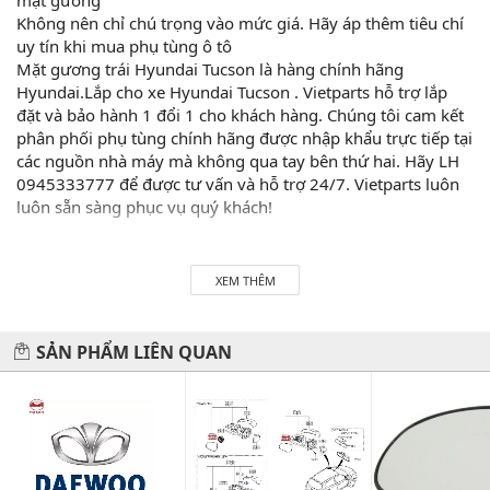
Không nên chỉ chú trọng vào mức giá. Hãy áp thêm tiêu chí
uy tín khi mua phụ tùng ô tô
Mặt gương trái Hyundai Tucson là hàng chính hãng
Hyundai.Lắp cho xe Hyundai Tucson . Vietparts hỗ trợ lắp
đặt và bảo hành 1 đổi 1 cho khách hàng. Chúng tôi cam kết
phân phối phụ tùng chính hãng được nhập khẩu trực tiếp tại
các nguồn nhà máy mà không qua tay bên thứ hai. Hãy LH
0945333777 để được tư vấn và hỗ trợ 24/7. Vietparts luôn
luôn sẵn sàng phục vụ quý khách!
Hãy đến với chúng tôi để xế yêu của bạn được chăm sóc chu
XEM THÊM
đáo nhất.
#vietparts #ascgroup #phutungotodungxuatxurochatluong
SẢN PHẨM LIÊN QUAN
#phugiaoto #phutungoto
-------------------------------------------------------
VIETPARTS - Thương hiệu 20 năm về cung cấp phụ tùng,
phụ kiện và phụ gia xe hơi.