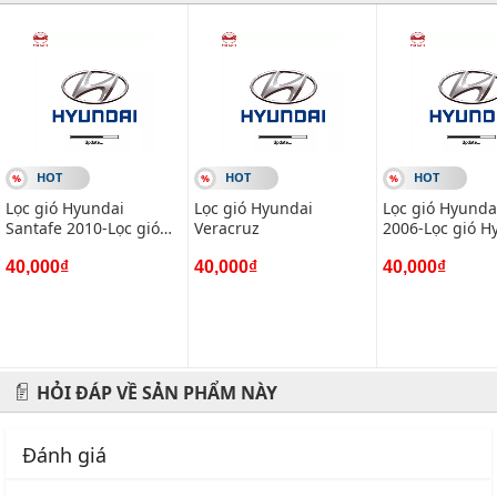
đáo nhất.
#vietparts #ascgroup #phutungotodungxuatxurochatluong
#phugiaoto #phutungoto
-------------------------------------------------------
HOT
HOT
HOT
VIETPARTS - Thương hiệu 20 năm về cung cấp phụ tùng,
Lọc gió Hyundai
Lọc gió Hyundai
Lọc gió Hyunda
phụ kiện và phụ gia xe hơi.
Santafe 2010-Lọc gió
Veracruz
2006-Lọc gió H
Hyundai Sorento 2010
Sonata 2009
Địa chỉ: 434 Trần Khát Chân- Hai Bà Trưng- Hà Nội
40,000₫
40,000₫
40,000₫
Hotline: 0945 333 777
HỎI ĐÁP VỀ SẢN PHẨM NÀY
Đánh giá