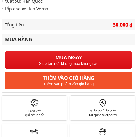
Xuất xứ: Hàn Quốc
Lắp cho xe: Kia Verna
30,000 ₫
Tổng tiền:
MUA HÀNG
MUA NGAY
Giao tận nơi, không mua không sao
THÊM VÀO GIỎ HÀNG
Thêm sản phẩm vào giỏ hàng
Cam kết
Miễn phí lắp đặt
giá tốt nhất
tại gara Vietparts