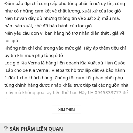
Đảm bảo địa chỉ cung cấp phụ tùng phải là nơi uy tín, cũng
như có những cam kết về chất lượng, xuất xứ của lọc gió
Nên tư vấn đầy đủ những thông tin về xuất xứ, mẫu mã,
năm sản xuất, chế độ bảo hành của lọc gió
Nên yêu cầu đơn vị bán hàng hỗ trợ nhận diện thật , giả về
lọc gió
Không nên chỉ chú trọng vào mức giá. Hãy áp thêm tiêu chí
uy tín khi mua phụ tùng ô tô
Lọc gió Kia Verna là hàng liên doanh Kia.Xuất xứ Hàn Quốc
.Lắp cho xe Kia Verna . Vietparts hỗ trợ lắp đặt và bảo hành
1 đổi 1 cho khách hàng. Chúng tôi cam kết phân phối phụ
tùng chính hãng được nhập khẩu trực tiếp tại các nguồn nhà
máy mà không qua tay bên thứ hai. Hãy LH 0945333777 để
được tư vấn và hỗ trợ 24/7. Vietparts luôn luôn sẵn sàng
phục vụ quý khách!
XEM THÊM
SẢN PHẨM LIÊN QUAN
Hãy đến với chúng tôi để xế yêu của bạn được chăm sóc chu