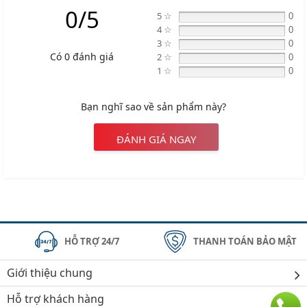
0/5
5 ☆
0
4 ☆
0
3 ☆
0
Có 0 đánh giá
2 ☆
0
1 ☆
0
Bạn nghĩ sao về sản phẩm này?
ĐÁNH GIÁ NGAY
HỖ TRỢ 24/7
THANH TOÁN BẢO MẬT
Giới thiệu chung
Hỗ trợ khách hàng