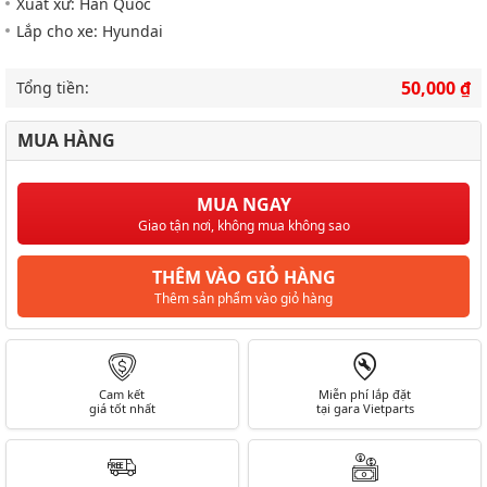
Xuất xứ: Hàn Quốc
Lắp cho xe: Hyundai
50,000 ₫
Tổng tiền:
MUA HÀNG
MUA NGAY
Giao tận nơi, không mua không sao
THÊM VÀO GIỎ HÀNG
Thêm sản phẩm vào giỏ hàng
Cam kết
Miễn phí lắp đặt
giá tốt nhất
tại gara Vietparts