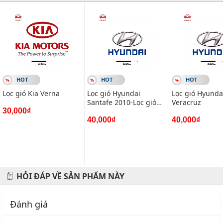
đáo nhất.
#vietparts #ascgroup #phutungotodungxuatxurochatluong
#phugiaoto #phutungoto
-------------------------------------------------------
HOT
HOT
HOT
VIETPARTS - Thương hiệu 20 năm về cung cấp phụ tùng,
Lọc gió Kia Verna
Lọc gió Hyundai
Lọc gió Hyunda
phụ kiện và phụ gia xe hơi.
Santafe 2010-Lọc gió
Veracruz
30,000₫
Hyundai Sorento 2010
Địa chỉ: 434 Trần Khát Chân- Hai Bà Trưng- Hà Nội
40,000₫
40,000₫
Hotline: 0945 333 777
HỎI ĐÁP VỀ SẢN PHẨM NÀY
Đánh giá