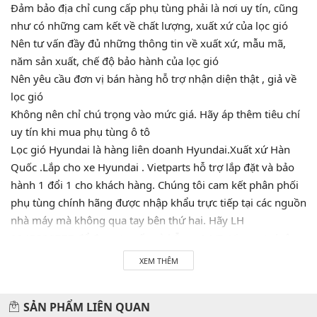
Đảm bảo địa chỉ cung cấp phụ tùng phải là nơi uy tín, cũng
như có những cam kết về chất lượng, xuất xứ của lọc gió
Nên tư vấn đầy đủ những thông tin về xuất xứ, mẫu mã,
năm sản xuất, chế độ bảo hành của lọc gió
Nên yêu cầu đơn vị bán hàng hỗ trợ nhận diện thật , giả về
lọc gió
Không nên chỉ chú trọng vào mức giá. Hãy áp thêm tiêu chí
uy tín khi mua phụ tùng ô tô
Lọc gió Hyundai là hàng liên doanh Hyundai.Xuất xứ Hàn
Quốc .Lắp cho xe Hyundai . Vietparts hỗ trợ lắp đặt và bảo
hành 1 đổi 1 cho khách hàng. Chúng tôi cam kết phân phối
phụ tùng chính hãng được nhập khẩu trực tiếp tại các nguồn
nhà máy mà không qua tay bên thứ hai. Hãy LH
0945333777 để được tư vấn và hỗ trợ 24/7. Vietparts luôn
luôn sẵn sàng phục vụ quý khách!
XEM THÊM
SẢN PHẨM LIÊN QUAN
Hãy đến với chúng tôi để xế yêu của bạn được chăm sóc chu