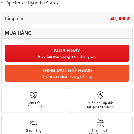
Lắp cho xe: Hyundai Starex
40,000 ₫
Tổng tiền:
MUA HÀNG
MUA NGAY
Giao tận nơi, không mua không sao
THÊM VÀO GIỎ HÀNG
Thêm sản phẩm vào giỏ hàng
Cam kết
Miễn phí lắp đặt
giá tốt nhất
tại gara Vietparts
Giao hàng
Thanh toán