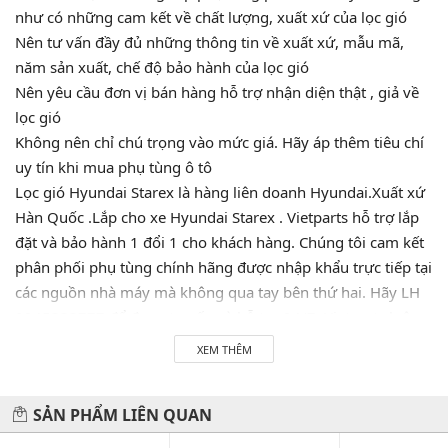
như có những cam kết về chất lượng, xuất xứ của lọc gió
Nên tư vấn đầy đủ những thông tin về xuất xứ, mẫu mã,
năm sản xuất, chế độ bảo hành của lọc gió
Nên yêu cầu đơn vị bán hàng hỗ trợ nhận diện thật , giả về
lọc gió
Không nên chỉ chú trọng vào mức giá. Hãy áp thêm tiêu chí
uy tín khi mua phụ tùng ô tô
Lọc gió Hyundai Starex là hàng liên doanh Hyundai.Xuất xứ
Hàn Quốc .Lắp cho xe Hyundai Starex . Vietparts hỗ trợ lắp
đặt và bảo hành 1 đổi 1 cho khách hàng. Chúng tôi cam kết
phân phối phụ tùng chính hãng được nhập khẩu trực tiếp tại
các nguồn nhà máy mà không qua tay bên thứ hai. Hãy LH
0945333777 để được tư vấn và hỗ trợ 24/7. Vietparts luôn
luôn sẵn sàng phục vụ quý khách!
XEM THÊM
SẢN PHẨM LIÊN QUAN
Hãy đến với chúng tôi để xế yêu của bạn được chăm sóc chu
đáo nhất.