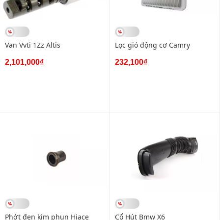
Van Vvti 1Zz Altis
Lọc gió động cơ Camry
2,101,000₫
232,100₫
Phớt đẹn kim phun Hiace
Cổ Hút Bmw X6