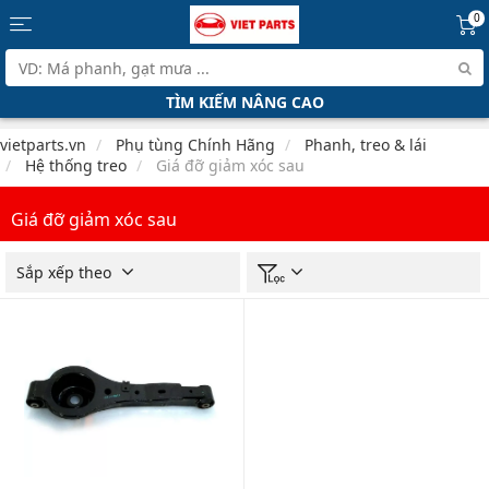
0
TÌM KIẾM NÂNG CAO
vietparts.vn
Phụ tùng Chính Hãng
Phanh, treo & lái
Hệ thống treo
Giá đỡ giảm xóc sau
Giá đỡ giảm xóc sau
Sắp xếp theo