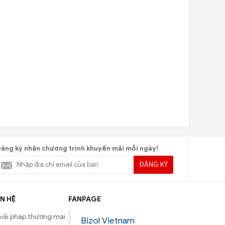
ăng ký nhận chương trình khuyến mãi mỗi ngày!
ĐĂNG KÝ
N HỆ
FANPAGE
iải pháp thương mại
Bizol Vietnam