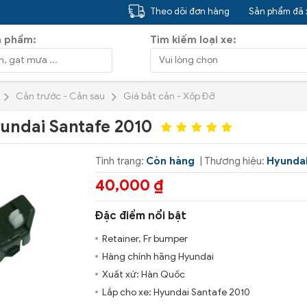
Theo dõi đơn hàng
Sản phẩm đã
n phẩm:
Tìm kiếm loại xe:
Cản trước - Cản sau
Giá bắt cản - Xốp Đỡ
yundai Santafe 2010
Tình trạng:
Còn hàng
| Thương hiệu:
Hyunda
40,000 ₫
Đặc điểm nổi bật
Retainer, Fr bumper
Hàng chính hãng Hyundai
Xuất xứ: Hàn Quốc
Lắp cho xe: Hyundai Santafe 2010