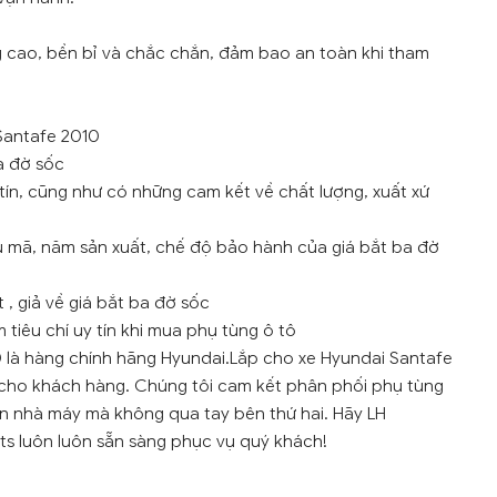
g cao, bền bỉ và chắc chắn, đảm bao an toàn khi tham
 Santafe 2010
a đờ sốc
tín, cũng như có những cam kết về chất lượng, xuất xứ
u mã, năm sản xuất, chế độ bảo hành của giá bắt ba đờ
 , giả về giá bắt ba đờ sốc
tiêu chí uy tín khi mua phụ tùng ô tô
0 là hàng chính hãng Hyundai.Lắp cho xe Hyundai Santafe
 1 cho khách hàng. Chúng tôi cam kết phân phối phụ tùng
ồn nhà máy mà không qua tay bên thứ hai. Hãy LH
rts luôn luôn sẵn sàng phục vụ quý khách!