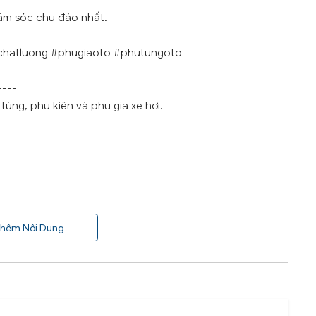
ăm sóc chu đáo nhất.
chatluong #phugiaoto #phutungoto
----
ùng, phụ kiện và phụ gia xe hơi.
hêm Nội Dung