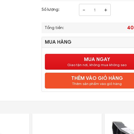
-
+
Số lượng:
40
Tổng tiền:
MUA HÀNG
MUA NGAY
Giao tận nơi, không mua không sao
THÊM VÀO GIỎ HÀNG
Thêm sản phẩm vào giỏ hàng