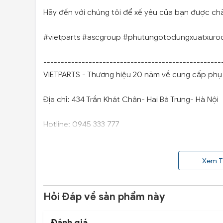
Hãy đến với chúng tôi để xế yêu của bạn được ch
#vietparts #ascgroup #phutungotodungxuatxuro
---------------------------------------------------
VIETPARTS - Thương hiệu 20 năm về cung cấp phụ t
Địa chỉ: 434 Trần Khát Chân- Hai Bà Trưng- Hà Nội
Hotline: 0945 333 777
Xem T
Hỏi Đáp về sản phẩm này