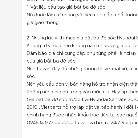
1. Vật liệu cấu tạo giá bắt ba đờ sốc
Nó được làm từ những vật liệu cao cấp, chất lượn
gia giao thông.
2. Những lưu ý khi mua giá bắt ba đờ sốc Hyundai
Không tự ý mua nếu không nắm chắc về giá bắt b
Đảm bảo địa chỉ cung cấp phụ tùng phải là nơi uy 
của giá bắt ba đờ sốc
Nên tư vấn đầy đủ những thông tin về xuất xứ, mẫ
sốc
Nên yêu cầu đơn vị bán hàng hỗ trợ nhận diện thật
Không nên chỉ chú trọng vào mức giá. Hãy áp thêm 
Giá bắt ba đờ sốc trước trái Hyundai Santafe 201
2010 . Vietparts hỗ trợ lắp đặt và bảo hành 1 đổi
chính hãng được nhập khẩu trực tiếp tại các ngu
0945333777 để được tư vấn và hỗ trợ 24/7. Vietpa