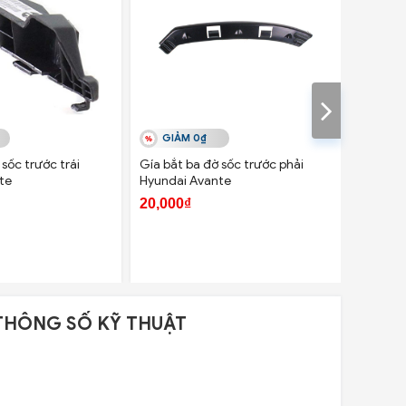
GIẢM 0₫
GIẢ
sốc trước trái
Gía bắt ba đờ sốc trước phải
Giá bắt 
te
Hyundai Avante
Hyundai
20,000₫
20,000
THÔNG SỐ KỸ THUẬT