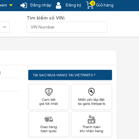
0
 xem
Đăng nhập
Đăng ký
Giỏ hàng
Tìm kiếm số VIN:
i
TẠI SAO MUA HÀNG TẠI VIETPARTS ?
Cam kết
Miễn phí lắp đặt
giá tốt nhất
tại gara Vietparts
Giao hàng
Thanh toán
toàn quốc
khi nhận hàng