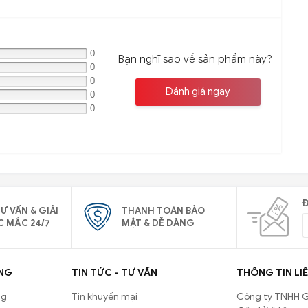
0
Bạn nghĩ sao về sản phẩm này?
0
0
Đánh giá ngay
0
0
Đ
Ư VẤN & GIẢI
THANH TOÁN BẢO
C MẮC 24/7
MẬT & DỄ DÀNG
NG
TIN TỨC - TƯ VẤN
THÔNG TIN LIÊ
ng
Tin khuyến mại
Công ty TNHH G