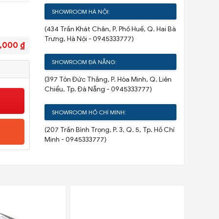
SHOWROOM HÀ NỘI:
(434 Trần Khát Chân, P. Phố Huế, Q. Hai Bà
Trưng, Hà Nội - 0945333777)
,000 ₫
SHOWROOM ĐÀ NẴNG:
(397 Tôn Đức Thắng, P. Hòa Minh, Q. Liên
Chiểu, Tp. Đà Nẵng - 0945333777)
SHOWROOM HỒ CHÍ MINH:
(207 Trần Bình Trọng, P. 3, Q. 5, Tp. Hồ Chí
Minh - 0945333777)