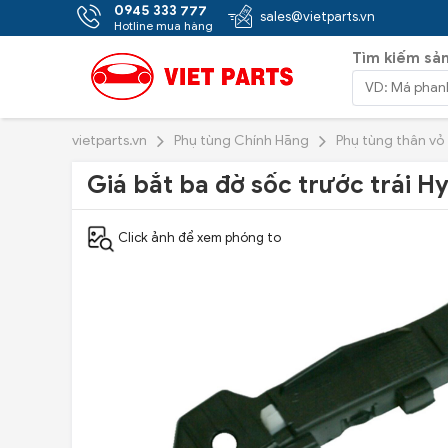
0945 333 777
sales@vietparts.vn
Hotline mua hàng
Tìm kiếm sả
vietparts.vn
Phụ tùng Chính Hãng
Phụ tùng thân vỏ
Giá bắt ba đờ sốc trước trái H
Click ảnh để xem phóng to