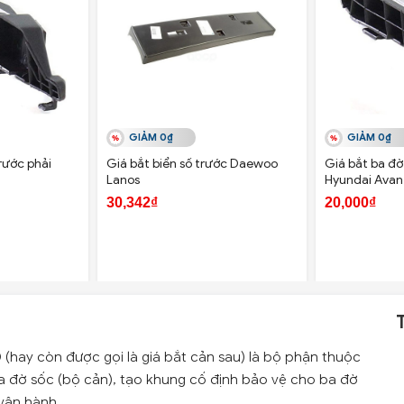
GIẢM 0₫
GIẢM 0₫
rước phải
Giá bắt biển số trước Daewoo
Giá bắt ba đờ 
Lanos
Hyundai Avan
30,342₫
20,000₫
 (hay còn được gọi là giá bắt cản sau) là bộ phận thuộc
a đờ sốc (bộ cản), tạo khung cố định bảo vệ cho ba đờ
 vận hành.