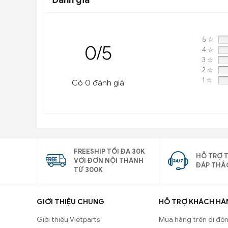
Đánh giá
5 ☆
0/5
4 ☆
3 ☆
2 ☆
1 ☆
Có 0 đánh giá
FREESHIP TỐI ĐA 30K
HỖ TRỢ T
VỚI ĐƠN NỘI THÀNH
ĐÁP THẮ
TỪ 300K
GIỚI THIỆU CHUNG
HỖ TRỢ KHÁCH HÀ
Giới thiệu Vietparts
Mua hàng trên di độ