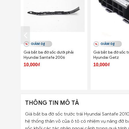
GIẢM 0₫
GIẢM 0₫
Giá bắt ba đờ sốc dưới phải
Giá bắt ba đờ sốc t
Hyundai Santafe 2006
Hyundai Getz
10,000₫
10,000₫
THÔNG TIN MÔ TẢ
Giá bắt ba đờ sốc trước trái Hyundai Santafe 2010
hệ thống thân vỏ của ô tô có nhiệm vụ nâng đỡ b
sốc khỏi các tác nhân ngoại cảnh trong quá trình