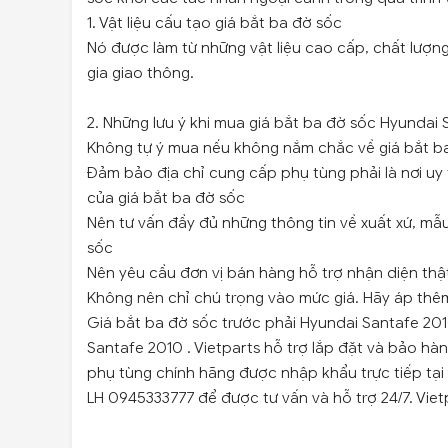
1. Vật liệu cấu tạo giá bắt ba đờ sốc
Nó được làm từ những vật liệu cao cấp, chất lượn
gia giao thông.
2. Những lưu ý khi mua giá bắt ba đờ sốc Hyundai
Không tự ý mua nếu không nắm chắc về giá bắt b
Đảm bảo địa chỉ cung cấp phụ tùng phải là nơi uy 
của giá bắt ba đờ sốc
Nên tư vấn đầy đủ những thông tin về xuất xứ, mẫ
sốc
Nên yêu cầu đơn vị bán hàng hỗ trợ nhận diện thật
Không nên chỉ chú trọng vào mức giá. Hãy áp thêm 
Giá bắt ba đờ sốc trước phải Hyundai Santafe 20
Santafe 2010 . Vietparts hỗ trợ lắp đặt và bảo hà
phụ tùng chính hãng được nhập khẩu trực tiếp tạ
LH 0945333777 để được tư vấn và hỗ trợ 24/7. Viet