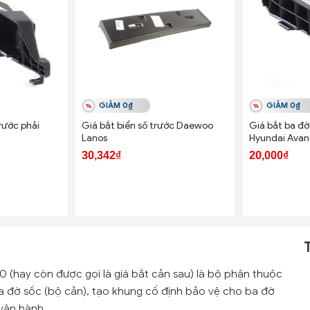
GIẢM 0₫
GIẢM 0₫
rước phải
Giá bắt biển số trước Daewoo
Giá bắt ba đờ 
Lanos
Hyundai Avan
30,342₫
20,000₫
0 (hay còn được gọi là giá bắt cản sau) là bộ phận thuộc
a đờ sốc (bộ cản), tạo khung cố định bảo vệ cho ba đờ
 vận hành.