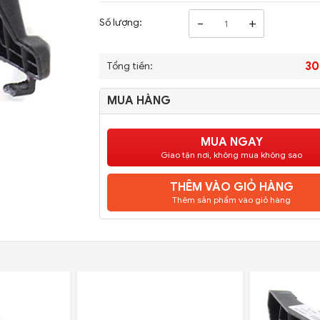
-
+
Số lượng:
30
Tổng tiền:
MUA HÀNG
MUA NGAY
Giao tận nơi, không mua không sao
THÊM VÀO GIỎ HÀNG
Thêm sản phẩm vào giỏ hàng