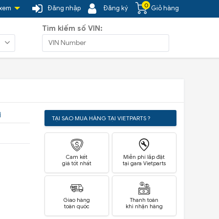
0
 xem
Đăng nhập
Đăng ký
Giỏ hàng
Tìm kiếm số VIN:
i
TẠI SAO MUA HÀNG TẠI VIETPARTS ?
Cam kết
Miễn phí lắp đặt
giá tốt nhất
tại gara Vietparts
Giao hàng
Thanh toán
toàn quốc
khi nhận hàng