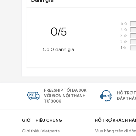
Đánh giá
5 ☆
0/5
4 ☆
3 ☆
2 ☆
1 ☆
Có 0 đánh giá
FREESHIP TỐI ĐA 30K
HỖ TRỢ T
VỚI ĐƠN NỘI THÀNH
ĐÁP THẮ
TỪ 300K
GIỚI THIỆU CHUNG
HỖ TRỢ KHÁCH HÀ
Giới thiệu Vietparts
Mua hàng trên di độ