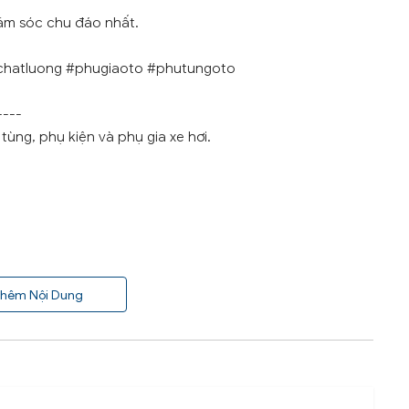
ăm sóc chu đáo nhất.
chatluong #phugiaoto #phutungoto
----
ùng, phụ kiện và phụ gia xe hơi.
hêm Nội Dung