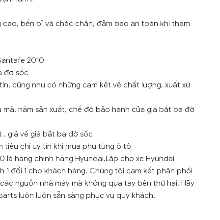
g cao, bền bỉ và chắc chắn, đảm bao an toàn khi tham
 Santafe 2010
a đờ sốc
tín, cũng như có những cam kết về chất lượng, xuất xứ
u mã, năm sản xuất, chế độ bảo hành của giá bắt ba đờ
 , giả về giá bắt ba đờ sốc
tiêu chí uy tín khi mua phụ tùng ô tô
10 là hàng chính hãng Hyundai.Lắp cho xe Hyundai
nh 1 đổi 1 cho khách hàng. Chúng tôi cam kết phân phối
i các nguồn nhà máy mà không qua tay bên thứ hai. Hãy
parts luôn luôn sẵn sàng phục vụ quý khách!