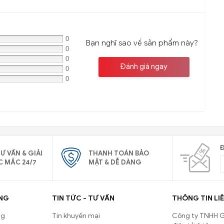
0
Bạn nghĩ sao về sản phẩm này?
0
0
Đánh giá ngay
0
0
Đ
Ư VẤN & GIẢI
THANH TOÁN BẢO
C MẮC 24/7
MẬT & DỄ DÀNG
NG
TIN TỨC - TƯ VẤN
THÔNG TIN LIÊ
ng
Tin khuyến mại
Công ty TNHH G