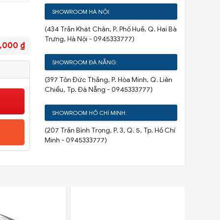
SHOWROOM HÀ NỘI:
(434 Trần Khát Chân, P. Phố Huế, Q. Hai Bà
Trưng, Hà Nội - 0945333777)
,000 ₫
SHOWROOM ĐÀ NẴNG:
(397 Tôn Đức Thắng, P. Hòa Minh, Q. Liên
Chiểu, Tp. Đà Nẵng - 0945333777)
SHOWROOM HỒ CHÍ MINH:
(207 Trần Bình Trọng, P. 3, Q. 5, Tp. Hồ Chí
Minh - 0945333777)