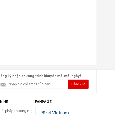
ăng ký nhận chương trình khuyến mãi mỗi ngày!
ĐĂNG KÝ
N HỆ
FANPAGE
iải pháp thương mại
Bizol Vietnam