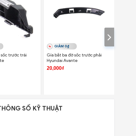
GIẢM 0₫
GIẢ
sốc trước trái
Gía bắt ba đờ sốc trước phải
Giá bắt 
te
Hyundai Avante
Hyundai
20,000₫
20,000
THÔNG SỐ KỸ THUẬT