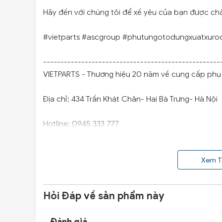
Hãy đến với chúng tôi để xế yêu của bạn được ch
#vietparts #ascgroup #phutungotodungxuatxuro
---------------------------------------------------
VIETPARTS - Thương hiệu 20 năm về cung cấp phụ t
Địa chỉ: 434 Trần Khát Chân- Hai Bà Trưng- Hà Nội
Hotline: 0945 333 777
Xem T
Hỏi Đáp về sản phẩm này