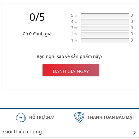
#vietparts #ascgroup #phutungotodungxuatxurochatluong
0/5
5 ☆
0
#phugiaoto #phutungoto
4 ☆
0
3 ☆
0
-------------------------------------------------------
Có 0 đánh giá
2 ☆
0
1 ☆
0
VIETPARTS - Thương hiệu 20 năm về cung cấp phụ tùng,
phụ kiện và phụ gia xe hơi.
Bạn nghĩ sao về sản phẩm này?
Địa chỉ: 434 Trần Khát Chân- Hai Bà Trưng- Hà Nội
ĐÁNH GIÁ NGAY
Hotline: 0945 333 777
HỖ TRỢ 24/7
THANH TOÁN BẢO MẬT
Giới thiệu chung