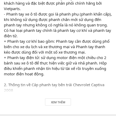
khách hàng và đặc biệt được phân phối chính hãng bởi
Vietparts.
- Phanh tay xe ô tô được gọi là phanh phụ (phanh khẩn cấp),
khi không sử dụng được phanh chân mới sử dụng đến
phanh tay nhưng không có nghĩa là nó không quan trọng.
Có hai loại phanh tay chính là phanh tay cơ khí và phanh tay
điện tử.
+ Phanh tay cơ khí bao gồm: Phanh tay cần được dùng phổ
biến cho xe du lịch và xe thương mại và Phanh tay thanh
kéo được dùng đối với một số xe thương mại.
+ Phanh tay điện tử: sử dụng motor điện một chiều cho 2
bánh sau xe ô tô để thực hiện việc giữ và nhả phanh. Hộp
điều khiển phanh nhận tín hiệu từ tài xế rồi truyền xuống
motor điện hoạt động.
2. Thông tin về Cáp phanh tay bên trái Chevrolet Captiva
2008
Cáp phanh tay bên trái Chevrolet Captiva 2008 chính hãng
có xuất xứ Hàn Quốc, được sử dụng và lắp đặt trên dòng xe
XEM THÊM
Chevrolet Captiva 2009.