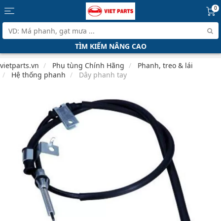
0
TÌM KIẾM NÂNG CAO
vietparts.vn
Phụ tùng Chính Hãng
Phanh, treo & lái
Hệ thống phanh
Dây phanh tay