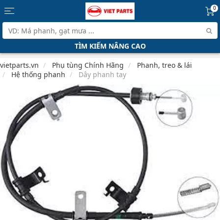
0
TÌM KIẾM NÂNG CAO
vietparts.vn
Phụ tùng Chính Hãng
Phanh, treo & lái
Hệ thống phanh
Dây phanh tay