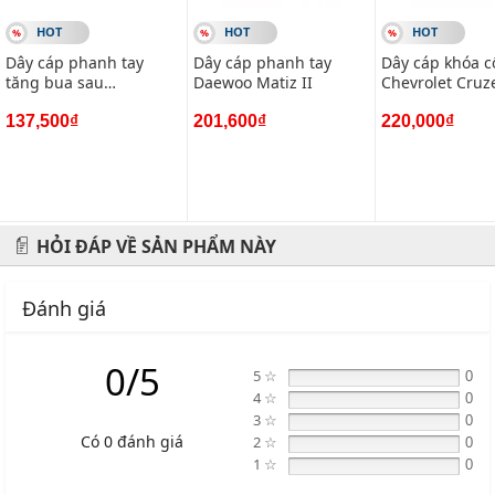
#phugiaoto #phutungoto
HOT
HOT
HOT
Dây cáp phanh tay
Dây cáp phanh tay
Dây cáp khóa c
-------------------------------------------------------
tăng bua sau
Daewoo Matiz II
Chevrolet Cruz
VIETPARTS - Thương hiệu 20 năm về cung cấp phụ tùng,
Mitsubishi Pajero
phụ kiện và phụ gia xe hơi.
137,500₫
201,600₫
220,000₫
Địa chỉ: 434 Trần Khát Chân- Hai Bà Trưng- Hà Nội
Hotline: 0945 333 777
HỎI ĐÁP VỀ SẢN PHẨM NÀY
Đánh giá
0/5
5 ☆
0
4 ☆
0
3 ☆
0
Có 0 đánh giá
2 ☆
0
1 ☆
0