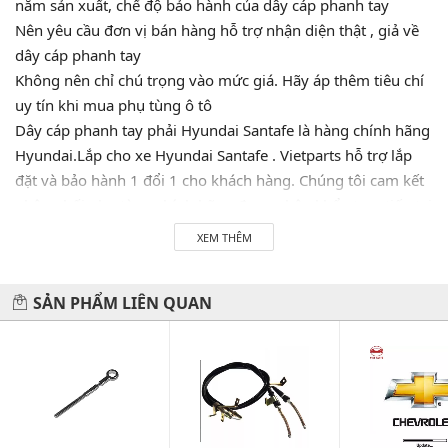
năm sản xuất, chế độ bảo hành của dây cáp phanh tay
Nên yêu cầu đơn vị bán hàng hỗ trợ nhận diện thật , giả về
dây cáp phanh tay
Không nên chỉ chú trọng vào mức giá. Hãy áp thêm tiêu chí
uy tín khi mua phụ tùng ô tô
Dây cáp phanh tay phải Hyundai Santafe là hàng chính hãng
Hyundai.Lắp cho xe Hyundai Santafe . Vietparts hỗ trợ lắp
đặt và bảo hành 1 đổi 1 cho khách hàng. Chúng tôi cam kết
phân phối phụ tùng chính hãng được nhập khẩu trực tiếp tại
các nguồn nhà máy mà không qua tay bên thứ hai. Hãy LH
XEM THÊM
0945333777 để được tư vấn và hỗ trợ 24/7. Vietparts luôn
luôn sẵn sàng phục vụ quý khách!
SẢN PHẨM LIÊN QUAN
Hãy đến với chúng tôi để xế yêu của bạn được chăm sóc chu
đáo nhất.
#vietparts #ascgroup #phutungotodungxuatxurochatluong