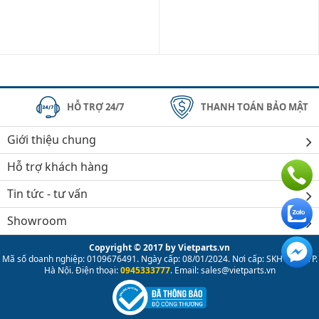
HỖ TRỢ 24/7
THANH TOÁN BẢO MẬT
Giới thiệu chung
Hỗ trợ khách hàng
Tin tức - tư vấn
Showroom
Copyright © 2017 by Vietparts.vn
Mã số doanh nghiệp: 0109676491. Ngày cấp: 08/01/2024. Nơi cấp: SKH & ĐT TP.
Hà Nội. Điện thoại:
0945333777
. Email: sales@vietparts.vn