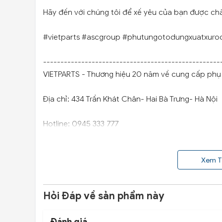
Hãy đến với chúng tôi để xế yêu của bạn được ch
#vietparts #ascgroup #phutungotodungxuatxuro
---------------------------------------------------
VIETPARTS - Thương hiệu 20 năm về cung cấp phụ t
Địa chỉ: 434 Trần Khát Chân- Hai Bà Trưng- Hà Nội
Hotline: 0945 333 777
Xem T
Hỏi Đáp về sản phẩm này