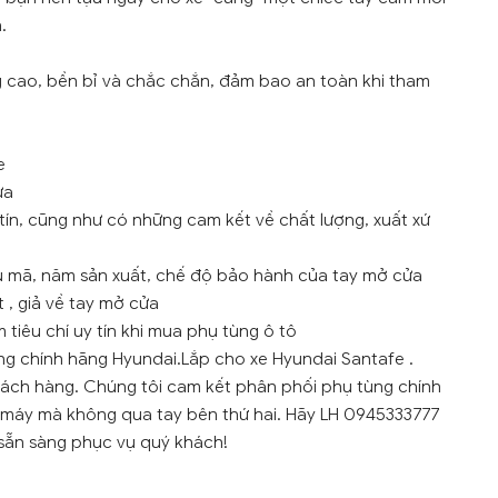
.
g cao, bền bỉ và chắc chắn, đảm bao an toàn khi tham
e
ửa
tín, cũng như có những cam kết về chất lượng, xuất xứ
ẫu mã, năm sản xuất, chế độ bảo hành của tay mở cửa
 , giả về tay mở cửa
tiêu chí uy tín khi mua phụ tùng ô tô
àng chính hãng Hyundai.Lắp cho xe Hyundai Santafe .
khách hàng. Chúng tôi cam kết phân phối phụ tùng chính
 máy mà không qua tay bên thứ hai. Hãy LH 0945333777
n sẵn sàng phục vụ quý khách!