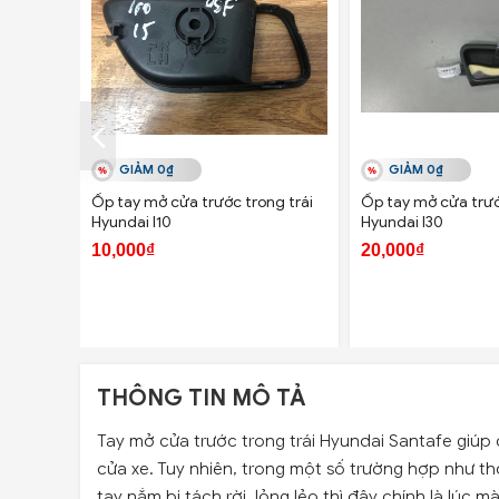
GIẢM 0₫
GIẢM 0₫
Ốp tay mở cửa trước trong trái
Ốp tay mở cửa trướ
Hyundai I10
Hyundai I30
10,000₫
20,000₫
THÔNG TIN MÔ TẢ
Tay mở cửa trước trong trái Hyundai Santafe giúp 
cửa xe. Tuy nhiên, trong một số trường hợp như t
tay nắm bị tách rời, lỏng lẻo thì đây chính là lúc