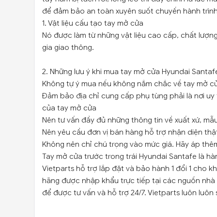
để đảm bảo an toàn xuyên suốt chuyến hành trình
1. Vật liệu cấu tạo tay mở cửa
Nó được làm từ những vật liệu cao cấp, chất lượn
gia giao thông.
2. Những lưu ý khi mua tay mở cửa Hyundai Santaf
Không tự ý mua nếu không nắm chắc về tay mở c
Đảm bảo địa chỉ cung cấp phụ tùng phải là nơi uy 
của tay mở cửa
Nên tư vấn đầy đủ những thông tin về xuất xứ, m
Nên yêu cầu đơn vị bán hàng hỗ trợ nhận diện thật
Không nên chỉ chú trọng vào mức giá. Hãy áp thêm 
Tay mở cửa trước trong trái Hyundai Santafe là h
Vietparts hỗ trợ lắp đặt và bảo hành 1 đổi 1 cho 
hãng được nhập khẩu trực tiếp tại các nguồn nhà
để được tư vấn và hỗ trợ 24/7. Vietparts luôn luô