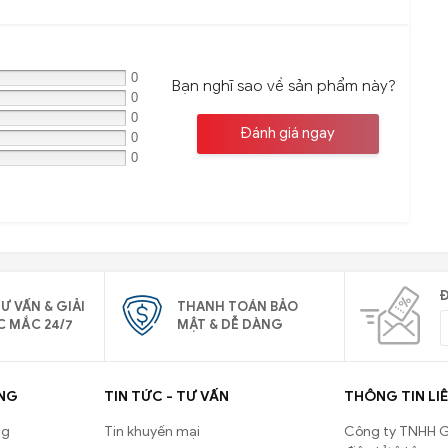
0
Bạn nghĩ sao về sản phẩm này?
0
0
Đánh giá ngay
0
0
Đ
Ư VẤN & GIẢI
THANH TOÁN BẢO
C MẮC 24/7
MẬT & DỄ DÀNG
NG
TIN TỨC - TƯ VẤN
THÔNG TIN LIÊ
ng
Tin khuyến mại
Công ty TNHH G