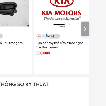
GIẢM 0₫
GIẢ
 Sau trong trái
Giá bắt tay mở cửa trước ngoài
Ốp tay 
trái Kia Carens
Hyundai
30,000₫
40,000
THÔNG SỐ KỸ THUẬT