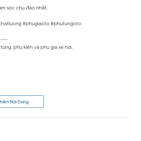
ăm sóc chu đáo nhất.
chatluong #phugiaoto #phutungoto
----
ùng, phụ kiện và phụ gia xe hơi.
hêm Nội Dung