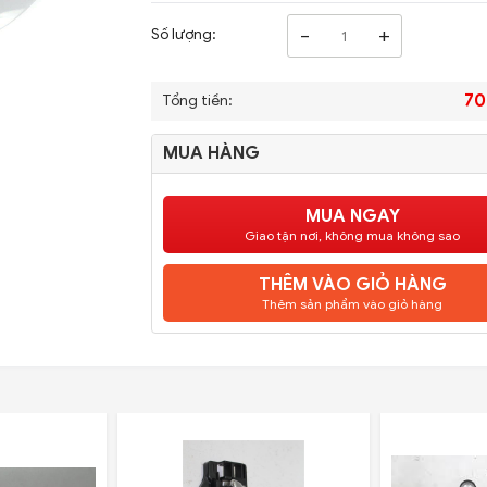
-
+
Số lượng:
70
Tổng tiền:
MUA HÀNG
MUA NGAY
Giao tận nơi, không mua không sao
THÊM VÀO GIỎ HÀNG
Thêm sản phẩm vào giỏ hàng