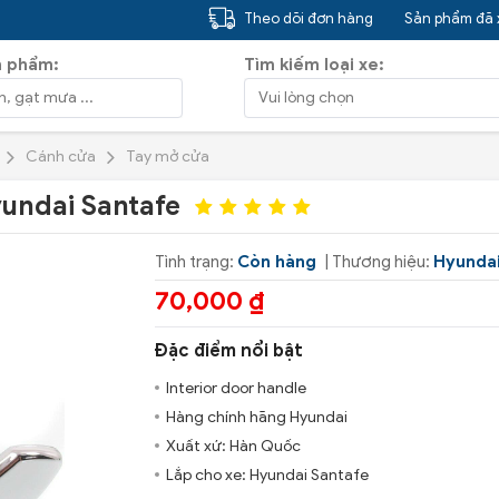
Theo dõi đơn hàng
Sản phẩm đã
n phẩm:
Tìm kiếm loại xe:
Cánh cửa
Tay mở cửa
yundai Santafe
Tình trạng:
Còn hàng
| Thương hiệu:
Hyunda
70,000 ₫
Đặc điểm nổi bật
Interior door handle
Hàng chính hãng Hyundai
Xuất xứ: Hàn Quốc
Lắp cho xe: Hyundai Santafe