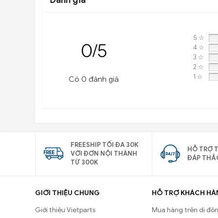
Đánh giá
5 ☆
0/5
4 ☆
3 ☆
2 ☆
1 ☆
Có 0 đánh giá
FREESHIP TỐI ĐA 30K
HỖ TRỢ T
VỚI ĐƠN NỘI THÀNH
ĐÁP THẮ
TỪ 300K
GIỚI THIỆU CHUNG
HỖ TRỢ KHÁCH HÀ
Giới thiệu Vietparts
Mua hàng trên di độ