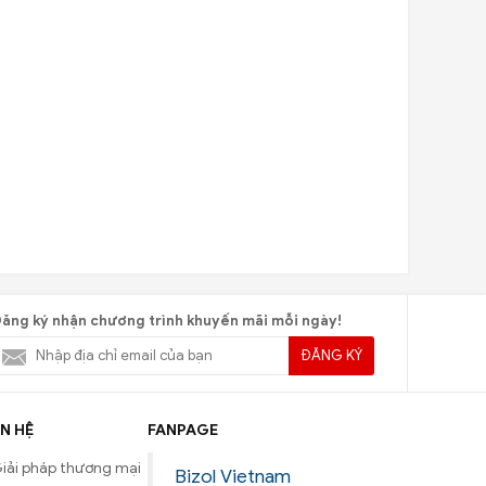
ăng ký nhận chương trình khuyến mãi mỗi ngày!
ĐĂNG KÝ
N HỆ
FANPAGE
iải pháp thương mại
Bizol Vietnam