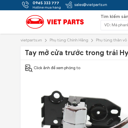
0945 333 777
sales@vietparts.vn
Hotline mua hàng
Tìm kiếm sả
vietparts.vn
Phụ tùng Chính Hãng
Phụ tùng thân vỏ
Tay mở cửa trước trong trái H
Click ảnh để xem phóng to