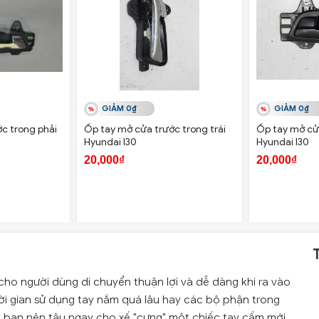
GIẢM 0₫
GIẢM 0₫
c trong phải
Ốp tay mở cửa trước trong trái
Ốp tay mở cửa
Hyundai I30
Hyundai I30
20,000₫
20,000₫
cho người dùng di chuyển thuận lợi và dễ dàng khi ra vào
hời gian sử dụng tay nắm quá lâu hay các bộ phận trong
 mà bạn nên tậu ngay cho xế "cưng" một chiếc tay cầm mới