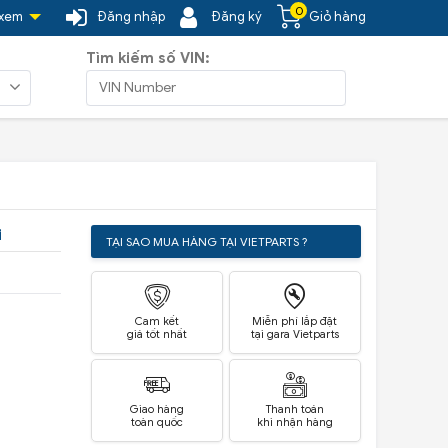
0
 xem
Đăng nhập
Đăng ký
Giỏ hàng
Tìm kiếm số VIN:
i
TẠI SAO MUA HÀNG TẠI VIETPARTS ?
Cam kết
Miễn phí lắp đặt
giá tốt nhất
tại gara Vietparts
Giao hàng
Thanh toán
toàn quốc
khi nhận hàng