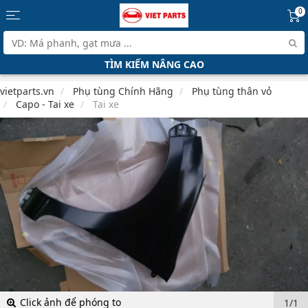
0
TÌM KIẾM NÂNG CAO
vietparts.vn
Phụ tùng Chính Hãng
Phụ tùng thân vỏ
Capo - Tai xe
Tai xe
Click ảnh để phóng to
1/1