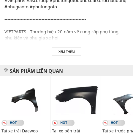
#vietparts #ascgroup #phutungotodungxuatxurochatluong
#phugiaoto #phutungoto
-------------------------------------------------------
VIETPARTS - Thương hiệu 20 năm về cung cấp phụ tùng,
phụ kiện và phụ gia xe hơi.
Địa chỉ: 434 Trần Khát Chân- Hai Bà Trưng- Hà Nội
XEM THÊM
Hotline: 0945 333 777
SẢN PHẨM LIÊN QUAN
HOT
HOT
HOT
Tai xe trái Daewoo
Tai xe bên trái
Tai xe trước ph