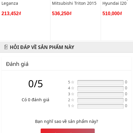
Leganza
Mitsubishi Triton 2015
Hyundai I20
213,452₫
536,250₫
510,000₫
HỎI ĐÁP VỀ SẢN PHẨM NÀY
Đánh giá
0/5
5 ☆
0
4 ☆
0
3 ☆
0
Có 0 đánh giá
2 ☆
0
1 ☆
0
Bạn nghĩ sao về sản phẩm này?