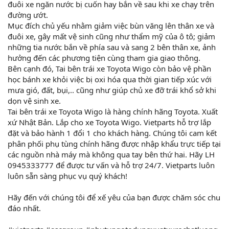
đuôi xe ngăn nước bị cuốn hay bắn về sau khi xe chạy trên
đường ướt.
Mục đích chủ yếu nhằm giảm việc bùn văng lên thân xe và
đuôi xe, gây mất vệ sinh cũng như thẩm mỹ của ô tô; giảm
những tia nước bắn về phía sau và sang 2 bên thân xe, ảnh
hưởng đến các phương tiện cùng tham gia giao thông.
Bên cạnh đó, Tai bên trái xe Toyota Wigo còn bảo vệ phần
học bánh xe khỏi việc bị oxi hóa qua thời gian tiếp xúc với
mưa gió, đất, bụi,.. cũng như giúp chủ xe đỡ trái khổ sở khi
dọn vệ sinh xe.
Tai bên trái xe Toyota Wigo là hàng chính hãng Toyota. Xuất
xứ Nhật Bản. Lắp cho xe Toyota Wigo. Vietparts hỗ trợ lắp
đặt và bảo hành 1 đổi 1 cho khách hàng. Chúng tôi cam kết
phân phối phụ tùng chính hãng được nhập khẩu trực tiếp tại
các nguồn nhà máy mà không qua tay bên thứ hai. Hãy LH
0945333777 để được tư vấn và hỗ trợ 24/7. Vietparts luôn
luôn sẵn sàng phục vụ quý khách!
Hãy đến với chúng tôi để xế yêu của bạn được chăm sóc chu
đáo nhất.