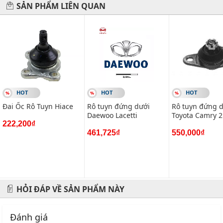
SẢN PHẨM LIÊN QUAN
-------------------------------------------------------
VIETPARTS - Thương hiệu 20 năm về cung cấp phụ tùng,
phụ kiện và phụ gia xe hơi.
Địa chỉ: 434 Trần Khát Chân- Hai Bà Trưng- Hà Nội
Hotline: 0945 333 777
HOT
HOT
HOT
Đai Ốc Rô Tuyn Hiace
Rô tuyn đứng dưới
Rô tuyn đứng 
Daewoo Lacetti
Toyota Camry 2
222,200₫
461,725₫
550,000₫
HỎI ĐÁP VỀ SẢN PHẨM NÀY
Đánh giá