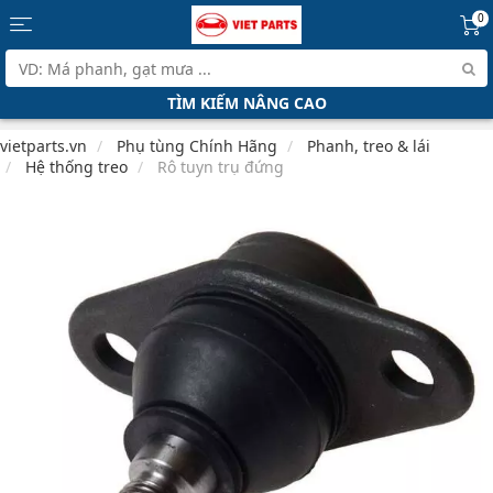
0
TÌM KIẾM NÂNG CAO
vietparts.vn
Phụ tùng Chính Hãng
Phanh, treo & lái
Hệ thống treo
Rô tuyn trụ đứng