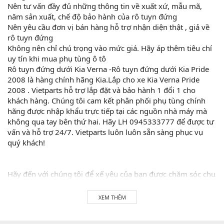
Nên tư vấn đầy đủ những thông tin về xuất xứ, mẫu mã,
năm sản xuất, chế độ bảo hành của rô tuyn đứng
Nên yêu cầu đơn vị bán hàng hỗ trợ nhận diện thật , giả về
rô tuyn đứng
Không nên chỉ chú trọng vào mức giá. Hãy áp thêm tiêu chí
uy tín khi mua phụ tùng ô tô
Rô tuyn đứng dưới Kia Verna -Rô tuyn đứng dưới Kia Pride
2008 là hàng chính hãng Kia.Lắp cho xe Kia Verna Pride
2008 . Vietparts hỗ trợ lắp đặt và bảo hành 1 đổi 1 cho
khách hàng. Chúng tôi cam kết phân phối phụ tùng chính
hãng được nhập khẩu trực tiếp tại các nguồn nhà máy mà
không qua tay bên thứ hai. Hãy LH 0945333777 để được tư
vấn và hỗ trợ 24/7. Vietparts luôn luôn sẵn sàng phục vụ
quý khách!
Hãy đến với chúng tôi để xế yêu của bạn được chăm sóc chu
đáo nhất.
XEM THÊM
#vietparts #ascgroup #phutungotodungxuatxurochatluong
#phugiaoto #phutungoto