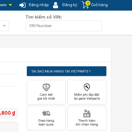
0
 xem
Đăng nhập
Đăng ký
Giỏ hàng
Tìm kiếm số VIN:
TẠI SAO MUA HÀNG TẠI VIETPARTS ?
Cam kết
Miễn phí lắp đặt
giá tốt nhất
tại gara Vietparts
,800 ₫
Giao hàng
Thanh toán
toàn quốc
khi nhận hàng