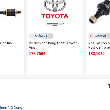
GIẢM 0₫
GIẢM 0₫
rước Kia
Rô tuyn cân bằng trước Toyota
Rô tuyn cân b
Vios
Hyundai Tera
178,750₫
183,103₫
hêm Nội Dung