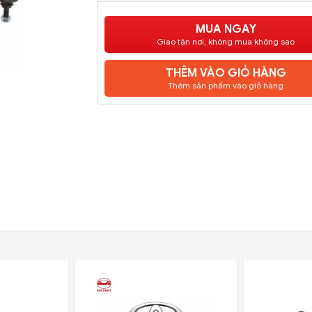
MUA NGAY
Giao tận nơi, không mua không sao
THÊM VÀO GIỎ HÀNG
Thêm sản phẩm vào giỏ hàng