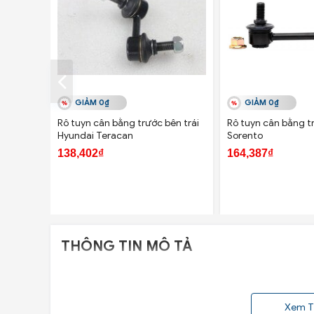
GIẢM 0₫
GIẢM 0₫
Rô tuyn cân bằng trước bên trái
Rô tuyn cân bằng t
Hyundai Teracan
Sorento
138,402₫
164,387₫
THÔNG TIN MÔ TẢ
Xem T