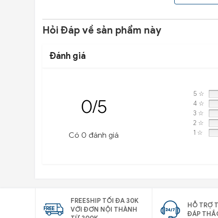
Hỏi Đáp về sản phẩm này
Đánh giá
5 ☆
0/5
4 ☆
3 ☆
2 ☆
1 ☆
Có 0 đánh giá
FREESHIP TỐI ĐA 30K
HỖ TRỢ T
VỚI ĐƠN NỘI THÀNH
ĐÁP THẮ