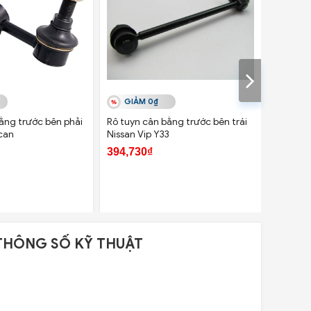
GIẢM 0₫
GIẢ
ằng trước bên phải
Rô tuyn cân bằng trước bên trái
Rô tuyn
can
Nissan Vip Y33
Nissan V
394,730₫
396,00
THÔNG SỐ KỸ THUẬT