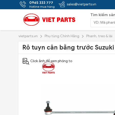
0945 333 777
sales@vietparts.vn
Hotline mua hàng
Tìm kiếm sả
vietparts.vn
Phụ tùng Chính Hãng
Phanh, treo & lái
Rô tuyn cân bằng trước Suzuki
Click ảnh để xem phóng to