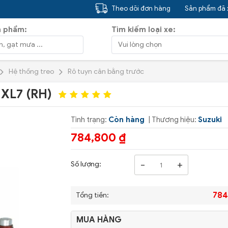
Theo dõi đơn hàng
Sản phẩm đã
n phẩm:
Tìm kiếm loại xe:
Hệ thống treo
Rô tuyn cân bằng trước
 XL7 (RH)
Tình trạng:
Còn hàng
| Thương hiệu:
Suzuki
784,800 ₫
-
+
Số lượng:
784
Tổng tiền:
MUA HÀNG