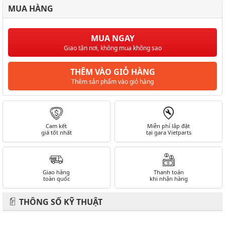
MUA HÀNG
MUA NGAY
Giao tận nơi, không mua không sao
THÊM VÀO GIỎ HÀNG
Thêm sản phẩm vào giỏ hàng
Cam kết
Miễn phí lắp đặt
giá tốt nhất
tại gara Vietparts
Giao hàng
Thanh toán
toàn quốc
khi nhận hàng
THÔNG SỐ KỸ THUẬT