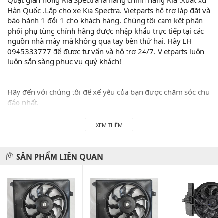
Hàn Quốc .Lắp cho xe Kia Spectra. Vietparts hỗ trợ lắp đặt và
bảo hành 1 đổi 1 cho khách hàng. Chúng tôi cam kết phân
phối phụ tùng chính hãng được nhập khẩu trực tiếp tại các
nguồn nhà máy mà không qua tay bên thứ hai. Hãy LH
0945333777 để được tư vấn và hỗ trợ 24/7. Vietparts luôn
luôn sẵn sàng phục vụ quý khách!
Hãy đến với chúng tôi để xế yêu của bạn được chăm sóc chu
đáo nhất.
#vietparts #ascgroup #phutungotodungxuatxurochatluong
XEM THÊM
#phugiaoto #phutungoto
-------------------------------------------------------
SẢN PHẨM LIÊN QUAN
VIETPARTS - Thương hiệu 20 năm về cung cấp phụ tùng,
phụ kiện và phụ gia xe hơi.
Địa chỉ: 434 Trần Khát Chân- Hai Bà Trưng- Hà Nội
Hotline: 0945 333 777