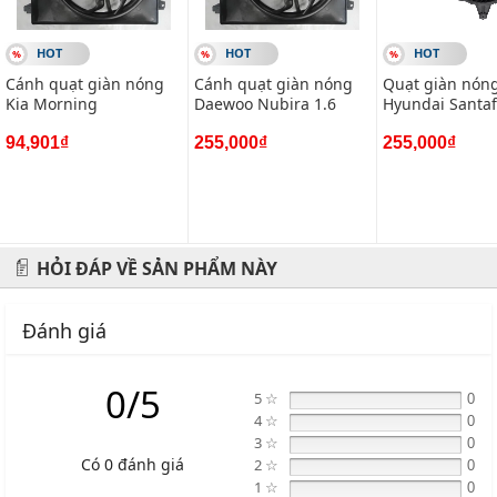
HOT
HOT
HOT
Cánh quạt giàn nóng
Cánh quạt giàn nóng
Quạt giàn nón
Kia Morning
Daewoo Nubira 1.6
Hyundai Santaf
94,901₫
255,000₫
255,000₫
HỎI ĐÁP VỀ SẢN PHẨM NÀY
Đánh giá
0/5
5 ☆
0
4 ☆
0
3 ☆
0
Có 0 đánh giá
2 ☆
0
1 ☆
0