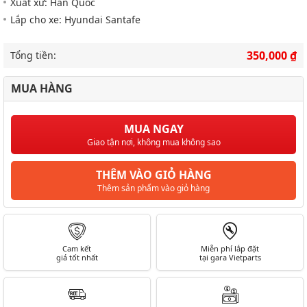
Xuất xứ: Hàn Quốc
Lắp cho xe: Hyundai Santafe
350,000 ₫
Tổng tiền:
MUA HÀNG
MUA NGAY
Giao tận nơi, không mua không sao
THÊM VÀO GIỎ HÀNG
Thêm sản phẩm vào giỏ hàng
Cam kết
Miễn phí lắp đặt
giá tốt nhất
tại gara Vietparts