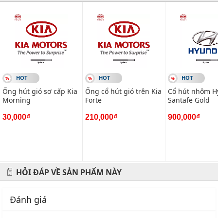
#vietparts #ascgroup #phutungotodungxuatxurochatluong
#phugiaoto #phutungoto
-------------------------------------------------------
VIETPARTS - Thương hiệu 20 năm về cung cấp phụ tùng,
phụ kiện và phụ gia xe hơi.
HOT
HOT
HOT
Ống hút gió sơ cấp Kia
Ống cổ hút gió trên Kia
Cổ hút nhôm H
Địa chỉ: 434 Trần Khát Chân- Hai Bà Trưng- Hà Nội
Morning
Forte
Santafe Gold
Hotline: 0945 333 777
30,000₫
210,000₫
900,000₫
HỎI ĐÁP VỀ SẢN PHẨM NÀY
Đánh giá