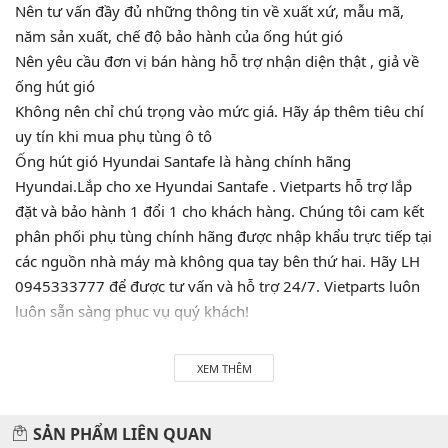
Nên tư vấn đầy đủ những thông tin về xuất xứ, mẫu mã,
năm sản xuất, chế độ bảo hành của ống hút gió
Nên yêu cầu đơn vị bán hàng hỗ trợ nhận diện thật , giả về
ống hút gió
Không nên chỉ chú trọng vào mức giá. Hãy áp thêm tiêu chí
uy tín khi mua phụ tùng ô tô
Ống hút gió Hyundai Santafe là hàng chính hãng
Hyundai.Lắp cho xe Hyundai Santafe . Vietparts hỗ trợ lắp
đặt và bảo hành 1 đổi 1 cho khách hàng. Chúng tôi cam kết
phân phối phụ tùng chính hãng được nhập khẩu trực tiếp tại
các nguồn nhà máy mà không qua tay bên thứ hai. Hãy LH
0945333777 để được tư vấn và hỗ trợ 24/7. Vietparts luôn
luôn sẵn sàng phục vụ quý khách!
XEM THÊM
Hãy đến với chúng tôi để xế yêu của bạn được chăm sóc chu
đáo nhất.
SẢN PHẨM LIÊN QUAN