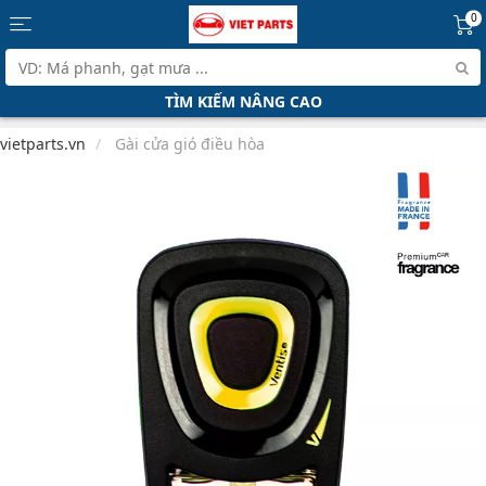
0
TÌM KIẾM NÂNG CAO
vietparts.vn
Gài cửa gió điều hòa